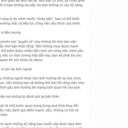
thời gian để xem xét lại: liệu bạn có thực sự chán ghét
chỉ vì bạn không ưa sếp, do bạn không có các kỹ năng
õ ràng lý do mình muốn "nhảy việc", bạn có thể khắc
vướng mắc và tiếp tục công việc yêu thích của mình.
 vì tiền lương
 trước sức "quyến rũ" của những lời mời làm việc
ắc nhở bản thân rằng: "tiền không mua được hạnh
ó thể kiếm được nhiều tiền hơn với công việc mình yêu
g việc có mức lương hấp dẫn kia, bạn sẽ phải trả cho
 quan tới sức khỏe và stress.
 vì sức ép bên ngoài
y những người khác làm ảnh hưởng tới sự lựa chọn
ạn, nếu không bạn sẽ không thể làm tốt công việc như
hời gây ảnh hưởng tới mạng lưới quan hệ của bạn.
iệp mà không tự đánh giá lại bản thân
ân là một bước quan trọng trong quá trình thay đổi
tiên, hãy đánh giá điểm mạnh, yếu, những cơ hội và
 nhân.
nh sách những kỹ năng bạn muốn đạt được dựa trên