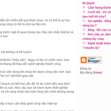
Bí Quyết
Cẩm Nang Dành 
Cưới hỏi - Vợ c
bao tuổi thì vừa?
 dẫn tới nhiều kết quả khác nhau: nó có thể là sự lựa
Sự nghiệp - Bằng
ng cũng có thể là một sai lầm lớn.
năng lực?
Blog - Bố của c
 trước ngã rẽ quan trọng này, hãy cân nhắc thật kỹ và
Nơi chia sẻ, tâm 
ầm sau:
chồng tẩy chay
Nghệ thuật khen
"chuyện ấy"
c mà không có kế hoạch
 nhất khi "nhảy việc". Ngay cả khi có chiến lược, bạn
vài tháng để thay đổi nghề nghiệp thành công.
Đăng ký
t bỏ việc trong khi chưa tìm được công việc mới, bạn
Bài đăng [
Atom
]
 "bơ vơ" một thời gian dài.
 hoạch chi tiết mọi vấn đề, từ tài chính đến quá trình
hêm ra sao. Như vậy, bạn sẽ tránh được thất nghiệp
an và vội vàng nhận làm một công việc mình không mong
ệp vì bạn cảm thấy ghét công việc hiện tại