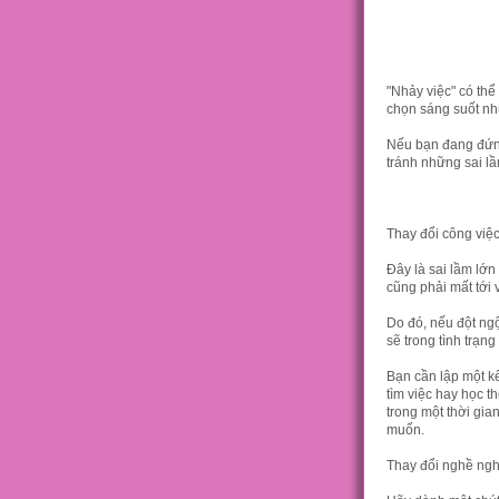
"Nhảy việc" có thể
chọn sáng suốt như
Nếu bạn đang đứng
tránh những sai l
Thay đổi công việ
Đây là sai lầm lớn
cũng phải mất tới 
Do đó, nếu đột ngộ
sẽ trong tình trạng
Bạn cần lập một kế
tìm việc hay học t
trong một thời gi
muốn.
Thay đổi nghề nghi