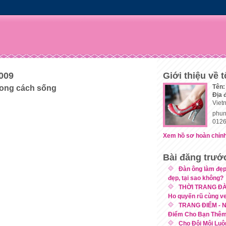
2009
Giới thiệu về t
Tên:
hong cách sống
Địa 
Viet
phun
0126
Xem hồ sơ hoàn chỉnh
Bài đăng trướ
Đàn ông làm đẹp
đẹp, tại sao không?
THỜI TRANG ĐÀ
Ho quyến rũ cùng v
TRANG ĐIỂM - N
Điểm Cho Bạn Thêm 
Cho Đôi Môi Luô