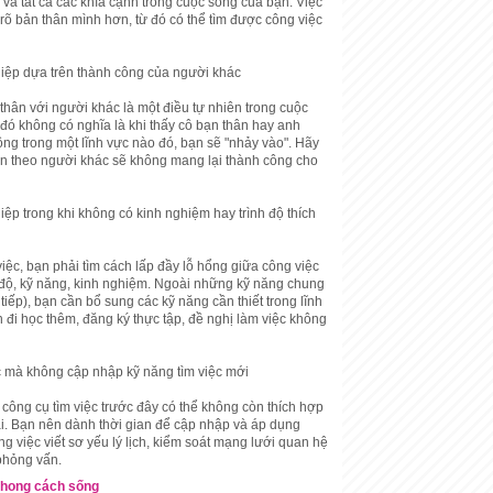
h và tất cả các khía cạnh trong cuộc sống của bạn. Việc
rõ bản thân mình hơn, từ đó có thể tìm được công việc
iệp dựa trên thành công của người khác
hân với người khác là một điều tự nhiên trong cuộc
đó không có nghĩa là khi thấy cô bạn thân hay anh
ng trong một lĩnh vực nào đó, bạn sẽ "nhảy vào". Hãy
n theo người khác sẽ không mang lại thành công cho
ệp trong khi không có kinh nghiệm hay trình độ thích
việc, bạn phải tìm cách lấp đầy lỗ hổng giữa công việc
h độ, kỹ năng, kinh nghiệm. Ngoài những kỹ năng chung
tiếp), bạn cần bổ sung các kỹ năng cần thiết trong lĩnh
đi học thêm, đăng ký thực tập, đề nghị làm việc không
c mà không cập nhập kỹ năng tìm việc mới
công cụ tìm việc trước đây có thể không còn thích hợp
ại. Bạn nên dành thời gian để cập nhập và áp dụng
g việc viết sơ yếu lý lịch, kiểm soát mạng lưới quan hệ
 phỏng vấn.
Phong cách sống