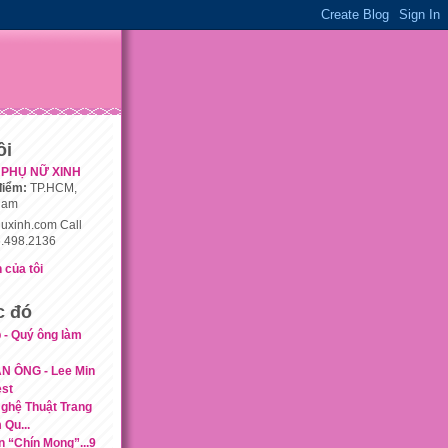
ôi
PHỤ NỮ XINH
điểm:
TP.HCM,
nam
uxinh.com Call
.498.2136
 của tôi
c đó
 - Quý ông làm
N ÔNG - Lee Min
est
ghệ Thuật Trang
Qu...
n “Chín Mọng”...9