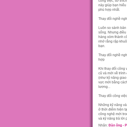
công việc, sở thíc
này giúp bạn hiểu 
phù hợp nhất.
Thay đổi nghề ngh
Luôn so sánh bản t
sống. Nhưng điều 
hàng xóm thành cô
nhớ rằng rập khuô
bạn.
Thay đổi nghề nghi
hợp
Khi thay đổi công 
cũ và mới về trìn
(như kỹ năng giao 
vực mới bằng cách 
lương...
Thay đổi công việ
Những kỹ năng và 
ở thời điểm hiện t
công nghệ mới tron
và kỹ năng trả lời
Nhãn:
Đàn ông - 