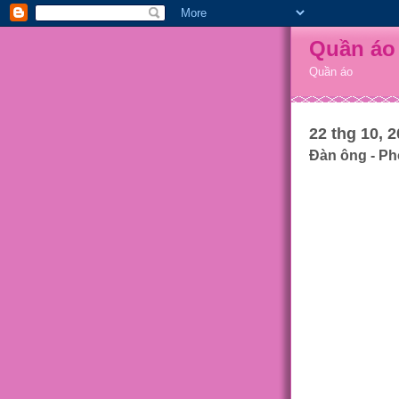
Quần áo
Quần áo
22 thg 10, 
Đàn ông - P