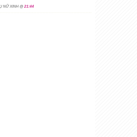
HỤ NỮ XINH @
21:44