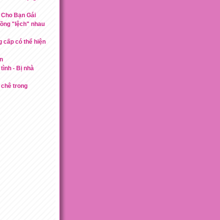
Cho Bạn Gái
hồng "lệch" nhau
 cấp có thể hiện
on
tình - Bị nhà
 chê trong