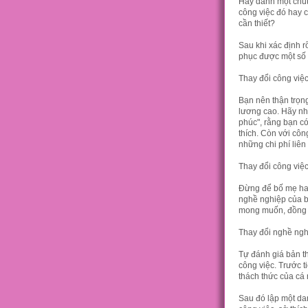
Hãy dành một chút 
công việc đó hay 
cần thiết?
Sau khi xác định r
phục được một số 
Thay đổi công việc
Bạn nên thận trọng
lương cao. Hãy nh
phúc", rằng bạn c
thích. Còn với côn
những chi phí liên
Thay đổi công việc
Đừng để bố mẹ ha
nghề nghiệp của b
mong muốn, đồng t
Thay đổi nghề ngh
Tự đánh giá bản th
công việc. Trước 
thách thức của cá
Sau đó lập một da