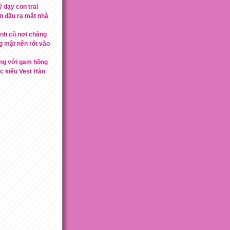
 dạy con trai
ần đầu ra mắt nhà
ình cũ nơi chàng
 mật nên rót vào
ng với gam hồng
c kiểu Vest Hàn