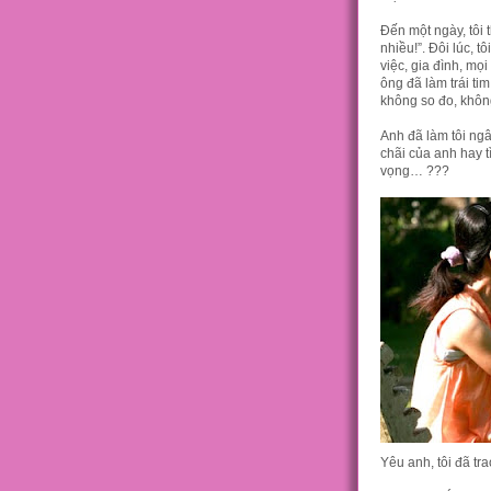
Đến một ngày, tôi 
nhiều!”. Đôi lúc, 
việc, gia đình, mọ
ông đã làm trái tim
không so đo, không
Anh đã làm tôi ngâ
chãi của anh hay t
vọng… ???
Yêu anh, tôi đã tr