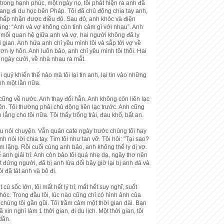
rong hạnh phúc, một ngày nọ, tôi phát hiện ra anh đã
ang đi du học bên Pháp. Tôi đã chủ động chia tay anh,
 chấp nhận được điều đó. Sau đó, anh khóc và điện
rằng: “Anh và vợ không còn tình cảm gì với nhau”. Anh
 mối quan hệ giữa anh và vợ, hai người không đã ly
 gian. Anh hứa anh chỉ yêu mình tôi và sắp tới vợ về
n ly hôn. Anh luôn bảo, anh chỉ yêu mình tôi thôi. Hai
 ngày cưới, về nhà nhau ra mắt.
 quỷ khiến thế nào mà tôi lại tin anh, lại tin vào những
nh một lần nữa.
cũng về nước. Anh thay đổi hẳn. Anh không còn liên lạc
ên. Tôi thường phải chủ động liên lạc trước. Anh cũng
lắng cho tôi nữa. Tôi thấy trống trải, đau khổ, bất an.
u nói chuyện. Vẫn quán cafe ngày trước chúng tôi hay
h nói lời chia tay. Tim tôi như tan vỡ. Tôi hỏi: "Tại sao?
im lặng. Rồi cuối cùng anh bảo, anh không thể ly dị vợ.
ể anh giải trí. Anh còn bảo tôi quá nhẹ dạ, ngây thơ nên
ết đứng người, đã bị anh lừa dối bây giờ lại bị anh đá và
i đã tát anh và bỏ đi.
 cú sốc lớn, tôi mất hết lý trí, mất hết suy nghĩ, suốt
hóc. Trong đầu tôi, lúc nào cũng chỉ có hình ảnh của
chúng tôi gần gũi. Tôi trầm cảm một thời gian dài. Bạn
 xin nghỉ làm 1 thời gian, đi du lịch. Một thời gian, tôi
dần.