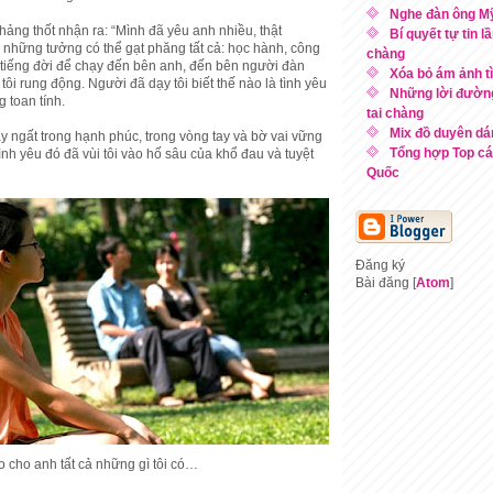
Nghe đàn ông Mỹ
thảng thốt nhận ra: “Mình đã yêu anh nhiều, thật
Bí quyết tự tin l
tôi những tưởng có thể gạt phăng tất cả: học hành, công
chàng
i tiếng đời để chạy đến bên anh, đến bên người đàn
Xóa bỏ ám ảnh t
 tôi rung động. Người đã dạy tôi biết thế nào là tình yêu
Những lời đường
 toan tính.
tai chàng
Mix đồ duyên dá
y ngất trong hạnh phúc, trong vòng tay và bờ vai vững
Tổng hợp Top cá
ình yêu đó đã vùi tôi vào hố sâu của khổ đau và tuyệt
Quốc
Đăng ký
Bài đăng [
Atom
]
ao cho anh tất cả những gì tôi có…