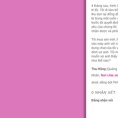
4 tháng sau, hình
trí tôi. Tôi đi làm
thu dọn lại đống đ
từ trong một cuốn 
trước tôi quyết địn
yêu của chúng tôi. 
nhận được và phải 
Tôi mua sim mới, h
vào máy anh với nh
dung chat của tôi 
đình vợ anh. Tôi 
muốn vợ anh thấy a
như thế nào?
Thu Hồng
(Quảng 
Nhãn:
Nơi chia sẻ
được đăng bởi P
0 NHẬN XÉT:
Đăng nhận xét