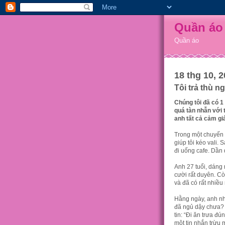
Quần áo
Quần áo
18 thg 10, 
Tôi trả thù n
Chúng tôi đã có 1
quá tàn nhẫn với t
anh tất cả cảm gi
Trong một chuyến d
giúp tôi kéo vali. 
đi uống cafe. Dần d
Anh 27 tuổi, dáng n
cười rất duyên. Cò
và đã có rất nhiều
Hằng ngày, anh nhắ
đã ngủ dậy chưa? N
tin: “Đi ăn trưa đú
một tin nhắn trừu 