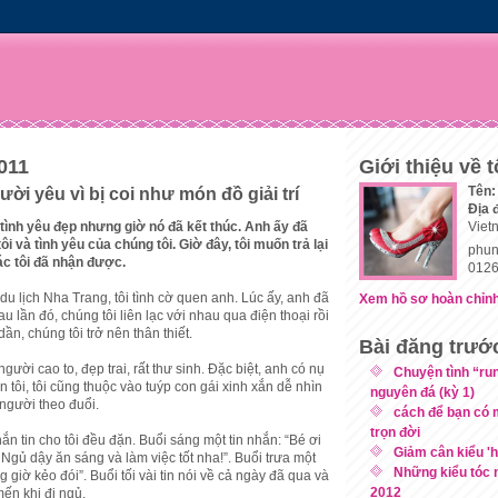
2011
Giới thiệu về t
Tên:
gười yêu vì bị coi như món đồ giải trí
Địa 
 tình yêu đẹp nhưng giờ nó đã kết thúc. Anh ấy đã
Viet
ôi và tình yêu của chúng tôi. Giờ đây, tôi muốn trả lại
phun
ác tôi đã nhận được.
0126
u lịch Nha Trang, tôi tình cờ quen anh. Lúc ấy, anh đã
Xem hồ sơ hoàn chỉnh
Sau lần đó, chúng tôi liên lạc với nhau qua điện thoại rồi
ần, chúng tôi trở nên thân thiết.
Bài đăng trướ
gười cao to, đẹp trai, rất thư sinh. Đặc biệt, anh có nụ
Chuyện tình “ru
n tôi, tôi cũng thuộc vào tuýp con gái xinh xắn dễ nhìn
nguyên đá (kỳ 1)
 người theo đuổi.
cách để bạn có 
trọn đời
n tin cho tôi đều đặn. Buổi sáng một tin nhắn: “Bé ơi
Giảm cân kiểu '
gủ dậy ăn sáng và làm việc tốt nha!”. Buổi trưa một
Những kiểu tóc 
ng giờ kẻo đói”. Buổi tối vài tin nói về cả ngày đã qua và
2012
mến khi đi ngủ.