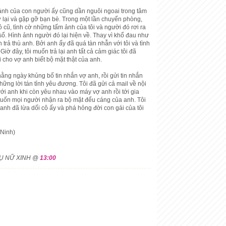
 ảnh của con người ấy cũng dần nguôi ngoai trong tâm
 trở lại và gặp gỡ bạn bè. Trong một lần chuyển phòng,
ồ cũ, tình cờ những tấm ảnh của tôi và người đó rơi ra
sổ. Hình ảnh người đó lại hiện về. Thay vì khổ đau như
h trả thù anh. Bởi anh ấy đã quá tàn nhẫn với tôi và tình
Giờ đây, tôi muốn trả lại anh tất cả cảm giác tôi đã
cho vợ anh biết bộ mặt thật của anh.
ằng ngày khủng bố tin nhắn vợ anh, rồi gửi tin nhắn
ững lời tán tỉnh yêu đương. Tôi đã gửi cả mail về nội
với anh khi còn yêu nhau vào máy vợ anh rồi tới gia
muốn mọi người nhận ra bộ mặt đểu cáng của anh. Tôi
nh đã lừa dối cô ấy và phá hỏng đời con gái của tôi
Ninh)
HỤ NỮ XINH @
13:00