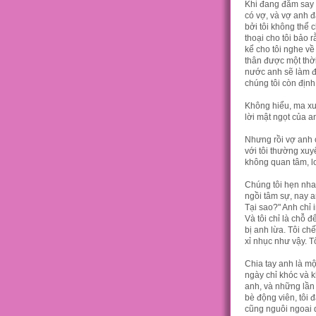
Khi đang đắm say t
có vợ, và vợ anh đ
bởi tôi không thể
thoại cho tôi bảo 
kể cho tôi nghe về
thân được một thời
nước anh sẽ làm đơ
chúng tôi còn định
Không hiểu, ma xui
lời mật ngọt của a
Nhưng rồi vợ anh 
với tôi thường xuy
không quan tâm, lo 
Chúng tôi hẹn nha
ngồi tâm sự, nay an
Tại sao?" Anh chỉ 
Và tôi chỉ là chỗ đ
bị anh lừa. Tôi ch
xỉ nhục như vậy. Tô
Chia tay anh là một
ngày chỉ khóc và k
anh, và những lần 
bè động viên, tôi đã
cũng nguôi ngoai 