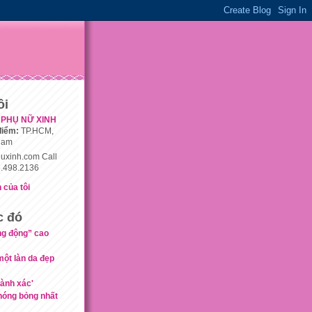
ôi
PHỤ NỮ XINH
điểm:
TP.HCM,
nam
uxinh.com Call
.498.2136
 của tôi
c đó
ng động” cao
một làn da đẹp
hành xác'
nóng bỏng nhất