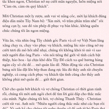
tắc khen ngon, Christian nở nụ cười mãn nguyện, luôn miệng nói
“Cảm ơn, cảm ơn quý khách”.
Mời Christian một ly rượu, anh vui vẻ nâng cốc, mời lại khách đúng
điệu dân miền Tây Nam bộ: “Xin mời, vô trăm phần trăm nhé” rồi
uống cạn ly, sau đó xin phép đi phục vụ bàn khác, không quên
chúc chúng tôi ăn ngon miệng.
Vừa ăn, vừa nhìn ông Tây chính gốc Paris và cô vợ Việt Nam lăng
xăng chạy ra, chạy vào phục vụ khách, miệng lúc nào cũng nở nụ
cười tươi dù mồ hôi nhễ nhại, chúng tôi không khỏi tò mò vì sao
một người đàn ông Paris - vốn nổi tiếng thế giới về tính cách bặt
thiệp, hào hoa - lại chịu khó đến Tây Đô cách xa quê hương hàng
ngàn cây số chỉ để… mở quán lẩu dê. Nhìn động tác của Christian
bưng nồi lẩu đặt lên bếp than đang rực lửa đủ thấy anh rất chuyên
nghiệp, cả cung cách phục vụ khách tận tình cũng cho thấy anh
không phải mở quán để… giết thời gian.
Chờ cho quán bớt khách và vợ chồng Christian có thời gian rảnh
rỗi, chúng tôi mời anh ngồi chơi để tìm lời giải đáp cho thắc mắc
của mình. Nghe chúng tôi hỏi, vợ chồng Thanh Thúy - Christian
cười rất vui. Anh nói: “Nhiều người cũng thắc mắc như các bạn rồi
đó”. Và anh kể cho chúng tôi nghe duyên cớ để anh từ bỏ Paris thơ