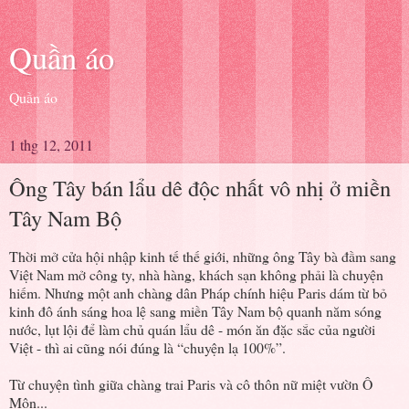
Quần áo
Quần áo
1 thg 12, 2011
Ông Tây bán lẩu dê độc nhất vô nhị ở miền
Tây Nam Bộ
Thời mở cửa hội nhập kinh tế thế giới, những ông Tây bà đầm sang
Việt Nam mở công ty, nhà hàng, khách sạn không phải là chuyện
hiếm. Nhưng một anh chàng dân Pháp chính hiệu Paris dám từ bỏ
kinh đô ánh sáng hoa lệ sang miền Tây Nam bộ quanh năm sóng
nước, lụt lội để làm chủ quán lẩu dê - món ăn đặc sắc của người
Việt - thì ai cũng nói đúng là “chuyện lạ 100%”.
Từ chuyện tình giữa chàng trai Paris và cô thôn nữ miệt vườn Ô
Môn...