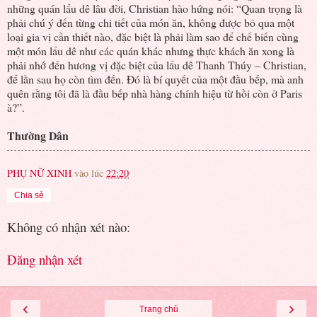
những quán lẩu dê lâu đời, Christian hào hứng nói: “Quan trọng là
phải chú ý đến từng chi tiết của món ăn, không được bỏ qua một
loại gia vị cần thiết nào, đặc biệt là phải làm sao để chế biến cùng
một món lẩu dê như các quán khác nhưng thực khách ăn xong là
phải nhớ đến hương vị đặc biệt của lẩu dê Thanh Thúy – Christian,
để lần sau họ còn tìm đến. Đó là bí quyết của một đầu bếp, mà anh
quên rằng tôi đã là đầu bếp nhà hàng chính hiệu từ hồi còn ở Paris
à?”.
Thường Dân
PHỤ NỮ XINH
vào lúc
22:20
Chia sẻ
Không có nhận xét nào:
Đăng nhận xét
‹
›
Trang chủ