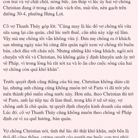
con trai và vợ chật chội, nóng bức, ẩm thấp vì lúc ấy hai vợ chồng
Christian đang ở trong căn nhà vách tôn, mái tôn, nền gạch trên
đường 30-4, phường Hưng Lợi.
Cô vợ Thanh Thúy góp lời: "Cũng may là lúc đó vợ chồng tôi vừa
sửa sang lại căn quán, chứ lúc mới thuê, căn nhà này xập xệ lắm.
Vậy mà mẹ chồng tôi vẫn không vừa ý. Đưa mẹ chồng ra ở khách
sạn nhưng ngày nào bà cũng đến quán ngồi xem vợ chồng tôi buôn
bán, chơi đùa với cháu nội. Nhưng những khi vãng khách, ngồi nói
chuyện với tôi và Christian, bà không giấu ý định khuyên anh ấy trở
về Pháp, vì trong lòng bà rất xót xa và lo âu cho cuộc sống của hai
vợ chồng còn quá khó khăn".
Trước quyết định căng thẳng của bà mẹ, Christian không dám cãi
lại, nhưng anh chàng cũng không muốn trở về Paris vì đã trót yêu
mến thành phố miền sông nước này. Hơn nữa, theo Christian thì trở
về Paris, anh lại tiếp tục đi làm thuê, trong khi ở xứ sở này, vợ
chồng anh là chủ quán, tự quyết định chuyện kinh doanh của mình.
Lúc đó, cô vợ Thanh Thúy cũng không muốn theo chồng về Pháp
định cư vì xa quê hương, bản quán.
Vợ chồng Christian nói, tình thế lúc đó thật khó khăn, một bên là
thái độ căng thẳng, cương quyết của người mẹ buộc con trai phải