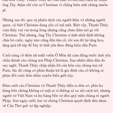
ông Tây, thậm chí còn sợ Christian vì chẳng hiểu anh chàng muốn
gì.
Nhưng sau đó, qua sự phiên dịch của người thân và những người
quen, cô biết Christian đang yêu cô mê mệt. Biết vậy, Thanh Thúy
cảm thấy vui vui trong lòng nhưng cũng chưa dám nói gì với
Christian. Thế nhưng, ông Tây Christian si tình nhất định không
chịu bỏ cuộc, ngày nào cũng đến tìm cô, rồi sau đó lại tặng hoa,
tặng quà tới tấp để bày tỏ tình yêu theo đúng kiểu dân Paris.
Cuối cùng cô thôn nữ miệt vườn Ô Môn đã cảm động trước tình yêu
chân thành của chàng trai Pháp Christian. Sau nhiều đêm đắn đo
suy nghĩ, Thanh Thúy chấp nhận lời cầu hôn của chàng trai xứ
Paris, lúc đó cũng có phần thuận lợi là gia đình của cô không ai
phản đối cuộc hôn nhân xuyên biên giới này.
Đám cưới của Christian và Thanh Thúy diễn ra đơn sơ, phía họ
hàng bên chồng không có mặt ai vì đường sá xa xôi cách trở, nhưng
người vợ Việt Nam và họ hàng bên vợ đều quý mến chàng rể người
Pháp. Sau ngày cưới, hai vợ chồng Christian quyết định đưa nhau
về Cần Thơ quê vợ lập nghiệp.