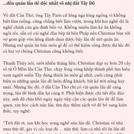
...đến quán lẩu dê độc nhất vô nhị đất Tây Đô
Về đất Cần Thơ, ông Tây Paris cứ lóng nga lóng ngóng vì không
biết làm ruộng, cũng chẳng biết làm vườn, trong khi hai nghề đó là
nghề chính của gia đình bên vợ. Không muốn làm kẻ ăn không
ngồi rồi, sẵn có cái nghề đầu bếp từ bên Pháp nên Christian bàn với
vợ gom góp vốn liếng dành dụm được bấy lâu để mở quán ăn.
Nhưng mở quán ăn bán món gì để có thể kiếm sống được thì lúc đó
cả hai vợ chồng Christian cũng không biết.
Thanh Thúy nói, suốt nhiều tháng liền, Christian đạp xe hơn 20 cây
số từ Ô Môn lên Cần Thơ, chạy lòng vòng khắp thành phố tìm hiểu
xem người miền Tây đang thích ăn món gì nhất, cuối cùng phát
hiện ra những quán lẩu dê luôn đông khách, bất kể trời nắng hay
mưa. Nhưng lúc đó, ở đất Cần Thơ chỉ có vài quán lẩu dê sang
trọng, lẩu dê bình dân lại càng ít. Phát hiện được chi tiết độc đáo
này, anh đã chịu khó ngày ngày tiếp cận các quán lẩu dê để làm
quen, xin học cách nấu lẩu, tìm đọc thêm sách vở để bổ sung kiến
thức, tay nghề.
“Trời đất ơi, sau khi học xong nghề nấu lẩu dê, Christian về nhà
mua thịt dê, gia vị các loại để… nấu thử, làm cả nhà tôi ăn lẩu dê