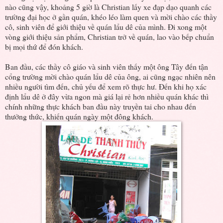
nào cũng vậy, khoảng 5 giờ là Christian lấy xe đạp dạo quanh các
trường đại học ở gần quán, khéo léo làm quen và mời chào các thầy
cô, sinh viên để giới thiệu về quán lẩu dê của mình. Đi xong một
vòng giới thiệu sản phẩm, Christian trở về quán, lao vào bếp chuẩn
bị mọi thứ để đón khách.
Ban đầu, các thầy cô giáo và sinh viên thấy một ông Tây đến tận
cổng trường mời chào quán lẩu dê của ông, ai cũng ngạc nhiên nên
nhiều người tìm đến, chủ yếu để xem rõ thực hư. Đến khi họ xác
định lẩu dê ở đây vừa ngon mà giá lại rẻ hơn nhiều quán khác thì
chính những thực khách ban đầu này truyền tai cho nhau đến
thưởng thức, khiến quán ngày một đông khách.