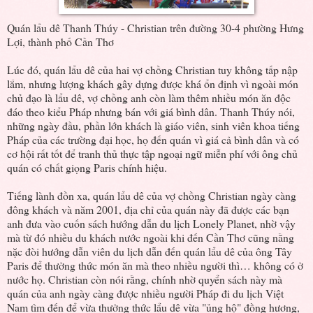
Quán lẩu dê Thanh Thúy - Christian trên đường 30-4 phường Hưng
Lợi, thành phố Cần Thơ
Lúc đó, quán lẩu dê của hai vợ chồng Christian tuy không tấp nập
lắm, nhưng lượng khách gây dựng được khá ổn định vì ngoài món
chủ đạo là lẩu dê, vợ chồng anh còn làm thêm nhiều món ăn độc
đáo theo kiểu Pháp nhưng bán với giá bình dân. Thanh Thúy nói,
những ngày đầu, phần lớn khách là giáo viên, sinh viên khoa tiếng
Pháp của các trường đại học, họ đến quán vì giá cả bình dân và có
cơ hội rất tốt để tranh thủ thực tập ngoại ngữ miễn phí với ông chủ
quán có chất giọng Paris chính hiệu.
Tiếng lành đồn xa, quán lẩu dê của vợ chồng Christian ngày càng
đông khách và năm 2001, địa chỉ của quán này đã được các bạn
anh đưa vào cuốn sách hướng dẫn du lịch Lonely Planet, nhờ vậy
mà từ đó nhiều du khách nước ngoài khi đến Cần Thơ cũng nằng
nặc đòi hướng dẫn viên du lịch dẫn đến quán lẩu dê của ông Tây
Paris để thưởng thức món ăn mà theo nhiều người thì… không có ở
nước họ. Christian còn nói rằng, chính nhờ quyển sách này mà
quán của anh ngày càng được nhiều người Pháp đi du lịch Việt
Nam tìm đến để vừa thưởng thức lẩu dê vừa "ủng hộ" đồng hương,