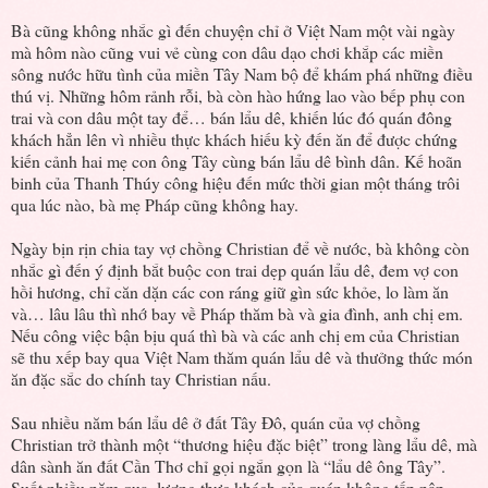
Bà cũng không nhắc gì đến chuyện chỉ ở Việt Nam một vài ngày
mà hôm nào cũng vui vẻ cùng con dâu dạo chơi khắp các miền
sông nước hữu tình của miền Tây Nam bộ để khám phá những điều
thú vị. Những hôm rảnh rỗi, bà còn hào hứng lao vào bếp phụ con
trai và con dâu một tay để… bán lẩu dê, khiến lúc đó quán đông
khách hẳn lên vì nhiều thực khách hiếu kỳ đến ăn để được chứng
kiến cảnh hai mẹ con ông Tây cùng bán lẩu dê bình dân. Kế hoãn
binh của Thanh Thúy công hiệu đến mức thời gian một tháng trôi
qua lúc nào, bà mẹ Pháp cũng không hay.
Ngày bịn rịn chia tay vợ chồng Christian để về nước, bà không còn
nhắc gì đến ý định bắt buộc con trai dẹp quán lẩu dê, đem vợ con
hồi hương, chỉ căn dặn các con ráng giữ gìn sức khỏe, lo làm ăn
và… lâu lâu thì nhớ bay về Pháp thăm bà và gia đình, anh chị em.
Nếu công việc bận bịu quá thì bà và các anh chị em của Christian
sẽ thu xếp bay qua Việt Nam thăm quán lẩu dê và thưởng thức món
ăn đặc sắc do chính tay Christian nấu.
Sau nhiều năm bán lẩu dê ở đất Tây Đô, quán của vợ chồng
Christian trở thành một “thương hiệu đặc biệt” trong làng lẩu dê, mà
dân sành ăn đất Cần Thơ chỉ gọi ngắn gọn là “lẩu dê ông Tây”.
Suốt nhiều năm qua, lượng thực khách của quán không tấp nập