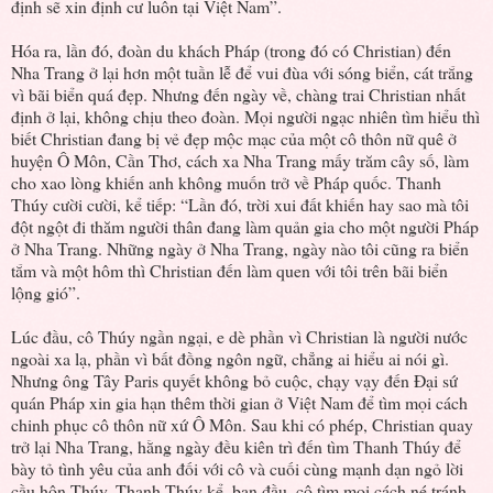
định sẽ xin định cư luôn tại Việt Nam”.
Hóa ra, lần đó, đoàn du khách Pháp (trong đó có Christian) đến
Nha Trang ở lại hơn một tuần lễ để vui đùa với sóng biển, cát trắng
vì bãi biển quá đẹp. Nhưng đến ngày về, chàng trai Christian nhất
định ở lại, không chịu theo đoàn. Mọi người ngạc nhiên tìm hiểu thì
biết Christian đang bị vẻ đẹp mộc mạc của một cô thôn nữ quê ở
huyện Ô Môn, Cần Thơ, cách xa Nha Trang mấy trăm cây số, làm
cho xao lòng khiến anh không muốn trở về Pháp quốc. Thanh
Thúy cười cười, kể tiếp: “Lần đó, trời xui đất khiến hay sao mà tôi
đột ngột đi thăm người thân đang làm quản gia cho một người Pháp
ở Nha Trang. Những ngày ở Nha Trang, ngày nào tôi cũng ra biển
tắm và một hôm thì Christian đến làm quen với tôi trên bãi biển
lộng gió”.
Lúc đầu, cô Thúy ngần ngại, e dè phần vì Christian là người nước
ngoài xa lạ, phần vì bất đồng ngôn ngữ, chẳng ai hiểu ai nói gì.
Nhưng ông Tây Paris quyết không bỏ cuộc, chạy vạy đến Đại sứ
quán Pháp xin gia hạn thêm thời gian ở Việt Nam để tìm mọi cách
chinh phục cô thôn nữ xứ Ô Môn. Sau khi có phép, Christian quay
trở lại Nha Trang, hằng ngày đều kiên trì đến tìm Thanh Thúy để
bày tỏ tình yêu của anh đối với cô và cuối cùng mạnh dạn ngỏ lời
cầu hôn Thúy. Thanh Thúy kể, ban đầu, cô tìm mọi cách né tránh