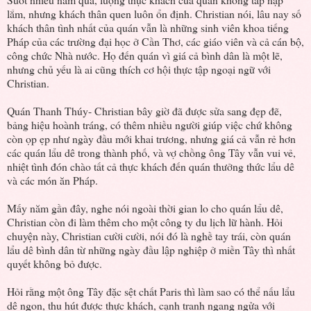
lắm, nhưng khách thân quen luôn ổn định. Christian nói, lâu nay số
khách thân tình nhất của quán vẫn là những sinh viên khoa tiếng
Pháp của các trường đại học ở Cần Thơ, các giáo viên và cả cán bộ,
công chức Nhà nước. Họ đến quán vì giá cả bình dân là một lẽ,
nhưng chủ yếu là ai cũng thích cơ hội thực tập ngoại ngữ với
Christian.
Quán Thanh Thúy- Christian bây giờ đã được sửa sang đẹp đẽ,
bảng hiệu hoành tráng, có thêm nhiều người giúp việc chứ không
còn ọp ẹp như ngày đầu mới khai trương, nhưng giá cả vẫn rẻ hơn
các quán lẩu dê trong thành phố, và vợ chồng ông Tây vẫn vui vẻ,
nhiệt tình đón chào tất cả thực khách đến quán thưởng thức lẩu dê
và các món ăn Pháp.
Mấy năm gần đây, nghe nói ngoài thời gian lo cho quán lẩu dê,
Christian còn đi làm thêm cho một công ty du lịch lữ hành. Hỏi
chuyện này, Christian cười cười, nói đó là nghề tay trái, còn quán
lẩu dê bình dân từ những ngày đầu lập nghiệp ở miền Tây thì nhất
quyết không bỏ được.
Hỏi rằng một ông Tây đặc sệt chất Paris thì làm sao có thể nấu lẩu
dê ngon, thu hút được thực khách, cạnh tranh ngang ngửa với