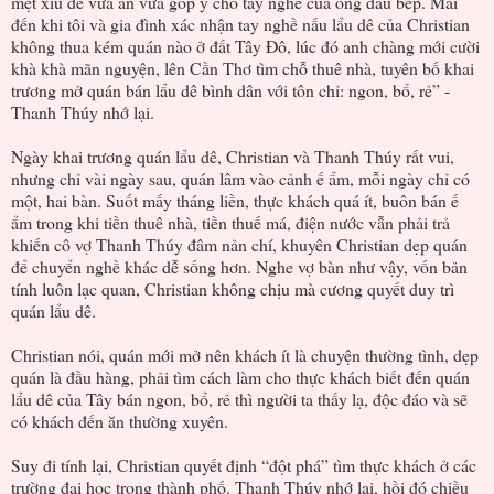
mệt xỉu để vừa ăn vừa góp ý cho tay nghề của ông đầu bếp. Mãi
đến khi tôi và gia đình xác nhận tay nghề nấu lẩu dê của Christian
không thua kém quán nào ở đất Tây Đô, lúc đó anh chàng mới cười
khà khà mãn nguyện, lên Cần Thơ tìm chỗ thuê nhà, tuyên bố khai
trương mở quán bán lẩu dê bình dân với tôn chỉ: ngon, bổ, rẻ” -
Thanh Thúy nhớ lại.
Ngày khai trương quán lẩu dê, Christian và Thanh Thúy rất vui,
nhưng chỉ vài ngày sau, quán lâm vào cảnh ế ẩm, mỗi ngày chỉ có
một, hai bàn. Suốt mấy tháng liền, thực khách quá ít, buôn bán ế
ẩm trong khi tiền thuê nhà, tiền thuế má, điện nước vẫn phải trả
khiến cô vợ Thanh Thúy đâm nản chí, khuyên Christian dẹp quán
để chuyển nghề khác dễ sống hơn. Nghe vợ bàn như vậy, vốn bản
tính luôn lạc quan, Christian không chịu mà cương quyết duy trì
quán lẩu dê.
Christian nói, quán mới mở nên khách ít là chuyện thường tình, dẹp
quán là đầu hàng, phải tìm cách làm cho thực khách biết đến quán
lẩu dê của Tây bán ngon, bổ, rẻ thì người ta thấy lạ, độc đáo và sẽ
có khách đến ăn thường xuyên.
Suy đi tính lại, Christian quyết định “đột phá” tìm thực khách ở các
trường đại học trong thành phố. Thanh Thúy nhớ lại, hồi đó chiều