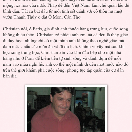
mộng, xa hoa của nước Pháp để đến Việt Nam, làm chủ quán lẩu dê
bình dân. Tất cả bắt đầu từ mối tình sét đánh với cô thôn nữ miệt
vườn Thanh Thúy ở đất Ô Môn, Cần Thơ.
Christian nói, ở Paris, gia đình anh thuộc hàng trung lưu, cuộc sống
không thiếu thốn. Christian có nhiều anh em, tất cả đều là thầy giáo
đi dạy học, nhưng chỉ có một mình anh không theo nghề giáo mà
đam mê… nấu các món ăn và đi du lịch. Chính vì vậy mà sau khi
học xong trung học, Christian xin vào làm đầu bếp cho một nhà
hàng nhỏ ở Paris để kiếm tiền tự sinh sống và dành dụm để mỗi
năm vào mùa nghỉ hè, anh có thể một mình đi đến một nước nào đó
trên thế giới khám phá cuộc sống, phong tục tập quán của cư dân
bản địa.