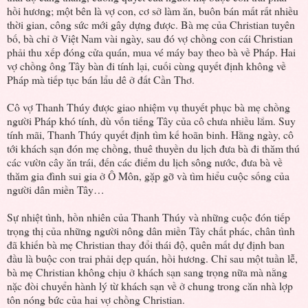
hồi hương; một bên là vợ con, cơ sở làm ăn, buôn bán mất rất nhiều
thời gian, công sức mới gây dựng được. Bà mẹ của Christian tuyên
bố, bà chỉ ở Việt Nam vài ngày, sau đó vợ chồng con cái Christian
phải thu xếp đóng cửa quán, mua vé máy bay theo bà về Pháp. Hai
vợ chồng ông Tây bàn đi tính lại, cuối cùng quyết định không về
Pháp mà tiếp tục bán lẩu dê ở đất Cần Thơ.
Cô vợ Thanh Thúy được giao nhiệm vụ thuyết phục bà mẹ chồng
người Pháp khó tính, dù vốn tiếng Tây của cô chưa nhiều lắm. Suy
tính mãi, Thanh Thúy quyết định tìm kế hoãn binh. Hằng ngày, cô
tới khách sạn đón mẹ chồng, thuê thuyền du lịch đưa bà đi thăm thú
các vườn cây ăn trái, đến các điểm du lịch sông nước, đưa bà về
thăm gia đình sui gia ở Ô Môn, gặp gỡ và tìm hiểu cuộc sống của
người dân miền Tây…
Sự nhiệt tình, hồn nhiên của Thanh Thúy và những cuộc đón tiếp
trọng thị của những người nông dân miền Tây chất phác, chân tình
đã khiến bà mẹ Christian thay đổi thái độ, quên mất dự định ban
đầu là buộc con trai phải dẹp quán, hồi hương. Chỉ sau một tuần lễ,
bà mẹ Christian không chịu ở khách sạn sang trọng nữa mà nằng
nặc đòi chuyển hành lý từ khách sạn về ở chung trong căn nhà lợp
tôn nóng bức của hai vợ chồng Christian.