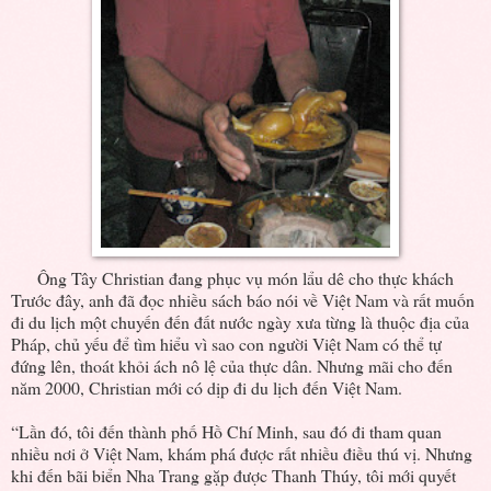
Ông Tây Christian đang phục vụ món lẩu dê cho thực khách
Trước đây, anh đã đọc nhiều sách báo nói về Việt Nam và rất muốn
đi du lịch một chuyến đến đất nước ngày xưa từng là thuộc địa của
Pháp, chủ yếu để tìm hiểu vì sao con người Việt Nam có thể tự
đứng lên, thoát khỏi ách nô lệ của thực dân. Nhưng mãi cho đến
năm 2000, Christian mới có dịp đi du lịch đến Việt Nam.
“Lần đó, tôi đến thành phố Hồ Chí Minh, sau đó đi tham quan
nhiều nơi ở Việt Nam, khám phá được rất nhiều điều thú vị. Nhưng
khi đến bãi biển Nha Trang gặp được Thanh Thúy, tôi mới quyết