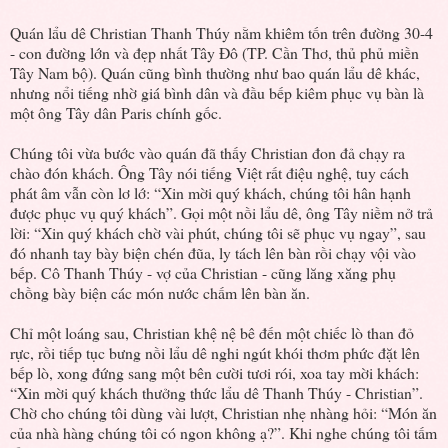
Quán lẩu dê Christian Thanh Thúy nằm khiêm tốn trên đường 30-4
- con đường lớn và đẹp nhất Tây Đô (TP. Cần Thơ, thủ phủ miền
Tây Nam bộ). Quán cũng bình thường như bao quán lẩu dê khác,
nhưng nổi tiếng nhờ giá bình dân và đầu bếp kiêm phục vụ bàn là
một ông Tây dân Paris chính gốc.
Chúng tôi vừa bước vào quán đã thấy Christian đon đả chạy ra
chào đón khách. Ông Tây nói tiếng Việt rất điệu nghệ, tuy cách
phát âm vẫn còn lơ lớ: “Xin mời quý khách, chúng tôi hân hạnh
được phục vụ quý khách”. Gọi một nồi lẩu dê, ông Tây niềm nở trả
lời: “Xin quý khách chờ vài phút, chúng tôi sẽ phục vụ ngay”, sau
đó nhanh tay bày biện chén đũa, ly tách lên bàn rồi chạy vội vào
bếp. Cô Thanh Thúy - vợ của Christian - cũng lăng xăng phụ
chồng bày biện các món nước chấm lên bàn ăn.
Chỉ một loáng sau, Christian khệ nệ bê đến một chiếc lò than đỏ
rực, rồi tiếp tục bưng nồi lẩu dê nghi ngút khói thơm phức đặt lên
bếp lò, xong đứng sang một bên cười tươi rói, xoa tay mời khách:
“Xin mời quý khách thưởng thức lẩu dê Thanh Thúy - Christian”.
Chờ cho chúng tôi dùng vài lượt, Christian nhẹ nhàng hỏi: “Món ăn
của nhà hàng chúng tôi có ngon không ạ?”. Khi nghe chúng tôi tấm