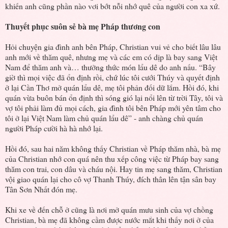
khiến anh cũng phần nào vơi bớt nỗi nhớ quê của người con xa xứ.
Thuyết phục suôn sẻ bà mẹ Pháp thương con
Hỏi chuyện gia đình anh bên Pháp, Christian vui vẻ cho biết lâu lâu
anh mới về thăm quê, nhưng mẹ và các em có dịp là bay sang Việt
Nam để thăm anh và… thưởng thức món lẩu dê do anh nấu. “Bây
giờ thì mọi việc đã ổn định rồi, chứ lúc tôi cưới Thúy và quyết định
ở lại Cần Thơ mở quán lẩu dê, mẹ tôi phản đối dữ lắm. Hồi đó, khi
quán vừa buôn bán ổn định thì sóng gió lại nổi lên từ trời Tây, tôi và
vợ tôi phải làm đủ mọi cách, gia đình tôi bên Pháp mới yên tâm cho
tôi ở lại Việt Nam làm chủ quán lẩu dê” - anh chàng chủ quán
người Pháp cười hà hà nhớ lại.
Hồi đó, sau hai năm không thấy Christian về Pháp thăm nhà, bà mẹ
của Christian nhớ con quá nên thu xếp công việc từ Pháp bay sang
thăm con trai, con dâu và cháu nội. Hay tin mẹ sang thăm, Christian
vội giao quán lại cho cô vợ Thanh Thúy, đích thân lên tận sân bay
Tân Sơn Nhất đón mẹ.
Khi xe về đến chỗ ở cũng là nơi mở quán mưu sinh của vợ chồng
Christian, bà mẹ đã không cầm được nước mắt khi thấy nơi ở của