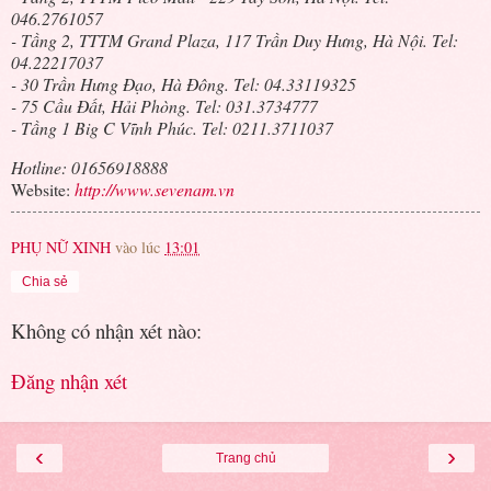
046.2761057
- Tầng 2, TTTM Grand Plaza, 117 Trần Duy Hưng, Hà Nội. Tel:
04.22217037
- 30 Trần Hưng Đạo, Hà Đông. Tel: 04.33119325
- 75 Cầu Đất, Hải Phòng. Tel: 031.3734777
- Tầng 1 Big C Vĩnh Phúc. Tel: 0211.3711037
Hotline: 01656918888
Website:
http://www.sevenam.vn
PHỤ NỮ XINH
vào lúc
13:01
Chia sẻ
Không có nhận xét nào:
Đăng nhận xét
‹
›
Trang chủ