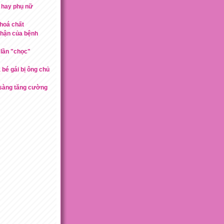
n hay phụ nữ
 hoá chất
 thận của bệnh
 lần "chọc"
 bé gái bị ông chủ
 sàng tăng cường