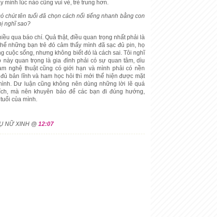
ấy mình lúc nào cũng vui vẻ, trẻ trung hơn.
có chút tên tuổi đã chọn cách nổi tiếng nhanh bằng con
ị nghĩ sao?
iều qua báo chí. Quả thật, điều quan trọng nhất phải là
hể những bạn trẻ đó cảm thấy mình đã sạc đủ pin, họ
g cuộc sống, nhưng không biết đó là cách sai. Tôi nghĩ
này quan trọng là gia đình phải có sự quan tâm, dìu
Làm nghệ thuật cũng có giới hạn và mình phải có nền
ó đủ bản lĩnh và ham học hỏi thì mới thể hiện được mặt
 mình. Dư luận cũng không nên dùng những lời lẽ quá
rích, mà nên khuyên bảo để các bạn đi đúng hướng,
tuổi của mình.
HỤ NỮ XINH @
12:07