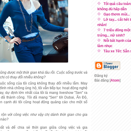
Tôi quá cầu toà
không đủ hấp dẫn
Gạo thơm mùi...
Lỡ tay... cắt hết
nhân!
7 triệu đồng một
trứng... nữ sinh?
Nỗi bất hạnh của
làm nhục
Tàu xe Tết: Sẵn
ũng được một thời gian khá lâu rồi. Cuộc sống trước và
Đăng ký
chị có thay đổi nhiều không?
Bài đăng [
Atom
]
cuộc sống của tôi cũng không thay đổi nhiều lắm. May
đình nhà chồng ủng hộ, tôi vẫn tiếp tục hoạt động nghệ
ay, dự định lớn nhất của tôi là mang liveshow "Sen" ra
 đã thành công. Tôi đã mang "Sen" tới Dubai, Ấn Độ,
Bên cạnh đó tôi cũng hoạt động quảng cáo cho một số
rộn với công việc như vậy chị dành thời gian cho gia
 nào?
ất vả để chia sẻ thời gian giữa công việc và gia