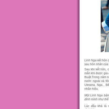
Linh Nga kết hôn c
sau hôn nhân của 
Sau khi kết hôn, 
mắn khi được gia 
thuật.Trong năm n
nước ngoài và tôi
Ukraina, Nga... 
nhãn hiệu.
Một Linh Nga bận 
đình mình như thế
Lúc đầu khá là v