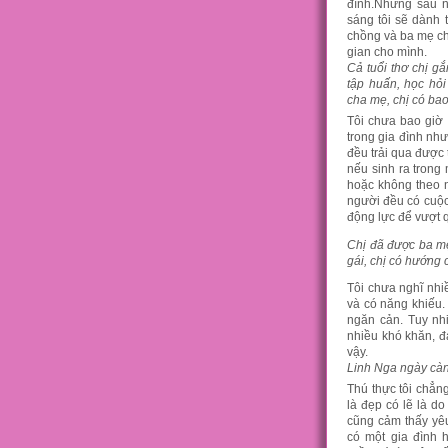
đình.Nhưng sau n
sáng tôi sẽ dành 
chồng và ba mẹ chồ
gian cho mình.
Cả tuổi thơ chị g
tập huấn, học hỏi
cha mẹ, chị có ba
Tôi chưa bao giờ 
trong gia đình như
đều trải qua được 
nếu sinh ra trong 
hoặc không theo 
người đều có cuộc 
động lực để vượt 
Chị đã được ba mẹ
gái, chị có hướng
Tôi chưa nghĩ nhi
và có năng khiếu.
ngăn cản. Tuy nhiê
nhiều khó khăn, 
vậy.
Linh Nga ngày càn
Thú thực tôi chẳn
là đẹp có lẽ là d
cũng cảm thấy yêu
có một gia đình 