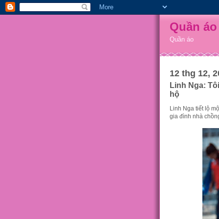
Quần áo
Quần áo
12 thg 12, 
Linh Nga: Tô
hộ
Linh Nga tiết lộ m
gia đình nhà chồn