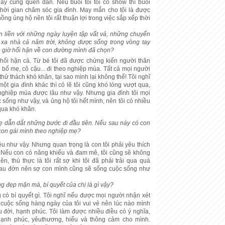
ày cũng quen dần. Nếu buổi tối tôi có show thì buổi
thời gian chăm sóc gia đình. May mắn cho tôi là được
ng ủng hộ nên tôi rất thuận lợi trong việc sắp xếp thời
ắn liền với những ngày luyện tập vất vả, những chuyến
 xa nhà cả năm trời, không được sống trong vòng tay
o giờ hối hận về con đường mình đã chọn?
hối hận cả. Từ bé tôi đã được chứng kiến người thân
 bố mẹ, cô cậu... đi theo nghiệp múa. Tất cả mọi người
thử thách khó khăn, tại sao mình lại không thể! Tôi nghĩ
một gia đình khác thì có lẽ tôi cũng khó lòng vượt qua,
nghiệp múa được lâu như vậy. Nhưng gia đình tôi mọi
sống như vậy, và ủng hộ tôi hết mình, nên tôi có nhiều
qua khó khăn.
 dẫn dắt những bước đi đầu tiên. Nếu sau này có con
 con gái mình theo nghiệp mẹ?
ều như vậy. Nhưng quan trọng là con tôi phải yêu thích
 Nếu con có năng khiếu và đam mê, tôi cũng sẽ không
n, thú thực là tôi rất sợ khi tôi đã phải trải qua quá
đau đớn nên sợ con mình cũng sẽ sống cuộc sống như
g đẹp mặn mà, bí quyết của chị là gì vậy?
g có bí quyết gì. Tôi nghĩ nếu được mọi người nhận xét
o cuộc sống hàng ngày của tôi vui vẻ nên lúc nào mình
 đời, hạnh phúc. Tôi làm được nhiều điều có ý nghĩa,
hạnh phúc, yêuthương, hiểu và thông cảm cho mình.