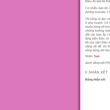
Điều đó làm tôi th
Có nhiều bạn trẻ 
đường scandal. Ch
Tôi cũng có đọc nh
ở phụ huynh. Có t
muốn bùng nổ tron
những trường hợp 
dắt các bạn ấy. 
tảng kiến thức, c
tốt của bản thân
nặng nề để chỉ t
sống đúng với lứa 
Nhãn:
Sao
được đăng bởi P
0 NHẬN XÉT:
Đăng nhận xét