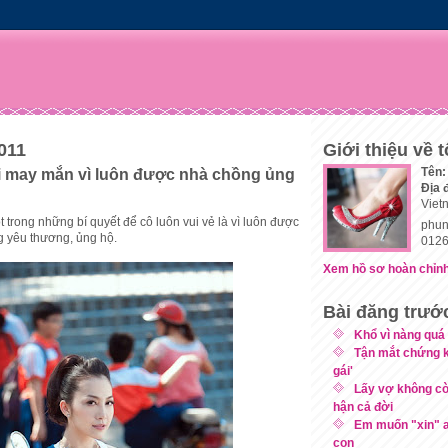
2011
Giới thiệu về t
Tên:
i may mắn vì luôn được nhà chồng ủng
Địa 
Viet
ột trong những bí quyết để cô luôn vui vẻ là vì luôn được
phun
g yêu thương, ủng hộ.
0126
Xem hồ sơ hoàn chỉnh
Bài đăng trướ
Khổ vì nàng quá
Tận mắt chứng k
gái'
Lấy vợ không còn
hận cả đời
Em muốn "xin" a
con