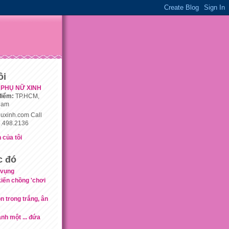
ôi
PHỤ NỮ XINH
điểm:
TP.HCM,
nam
uxinh.com Call
.498.2136
 của tôi
c đó
 vụng
iến chồng 'chơi
 trong trắng, ân
nh một ... đứa