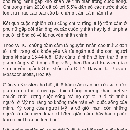
cho rằng mình gặp khó khăn về tinh thần trong cuộc sống.
Chỉ trong năm 2010 đã có tới 5.5% dân số các nước thuộc
top thu nhập cao báo cáo bị chứng trầm cảm hành hạ.
Kết quả cuộc nghiên cứu cũng chỉ ra rằng, tỉ lệ trầm cảm ở
phụ nữ gấp đôi đàn ông và các cuộc ly thân hay ly dị từ phía
người chồng có vẻ là nguyên nhân chính.
Theo WHO, chứng trầm cảm là nguyên nhân cao thứ 2 dẫn
tới tình trạng sức khỏe yếu và rút ngắn tuổi thọ con người
trong khoảng 15-44 tuổi. Đây cũng là nhân tố lớn thứ 3 làm
giảm năng suất trong công việc, theo Ronald Kessler, giáo
sư chuyên ngành Sức khỏe của ĐH Y Havard tại Boston,
Massachusetts, Hoa Kỳ.
Giáo sư Kessler cho biết, tỉ lệ trầm cảm cao hơn ở các nước
giàu có có thể được giải thích bằng những khác biệt về
chuẩn chất lượng cuộc sống mà họ đặt ra. “Có rất nhiều
người ở Mỹ nói rằng họ không thỏa mãn với cuộc sống của
mình. Kỳ vọng của người Mỹ là vô giới hạn, còn những
người ở các nước khác chỉ đơn giản cảm thấy hạnh phúc
khi có một bữa ăn trên bàn”.