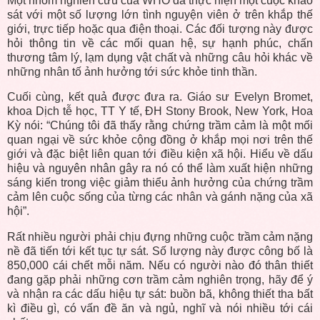
Một nhóm nghiên cứu của WHO đã thực hiện một cuộc khảo
sát với một số lượng lớn tình nguyện viên ở trên khắp thế
giới, trực tiếp hoặc qua điện thoại. Các đối tượng này được
hỏi thông tin về các mối quan hệ, sự hạnh phúc, chấn
thương tâm lý, lạm dụng vật chất và những câu hỏi khác về
những nhân tố ảnh hưởng tới sức khỏe tinh thần.
Cuối cùng, kết quả được đưa ra. Giáo sư Evelyn Bromet,
khoa Dịch tễ học, TT Y tế, ĐH Stony Brook, New York, Hoa
Kỳ nói: “Chúng tôi đã thấy rằng chứng trầm cảm là một mối
quan ngại về sức khỏe cộng đồng ở khắp mọi nơi trên thế
giới và đặc biệt liên quan tới điều kiện xã hội. Hiểu về dấu
hiệu và nguyên nhân gây ra nó có thể làm xuất hiện những
sáng kiến trong việc giảm thiểu ảnh hưởng của chứng trầm
cảm lên cuộc sống của từng các nhân và gánh nặng của xã
hội”.
Rất nhiều người phải chịu đựng những cuộc trầm cảm nặng
nề đã tiến tới kết tục tự sát. Số lượng này được công bố là
850,000 cái chết mỗi năm. Nếu có người nào đó thân thiết
đang gặp phải những cơn trầm cảm nghiên trọng, hãy để ý
và nhận ra các dấu hiệu tự sát: buồn bã, không thiết tha bất
kì điều gì, có vấn đề ăn và ngủ, nghĩ và nói nhiều tới cái