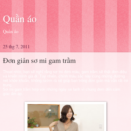
Quần áo
Quần áo
25 thg 7, 2011
Đơn giản sơ mi gam trầm
Thoạt nhìn, bạn sẽ nghĩ rằng sơ mi đơn màu, gam trầm sẽ thật đơn điệu
và khiến mình già đi. Tuy nhiên, chính màu sắc này cùng những đường
nét khỏe khoắn, không rườm rà sẽ giúp bạn trông đơn giản mà vẫn rất trẻ
trung.
Sơ mi gam trầm hợp với những ngày se lạnh vì chúng đem đến cảm
giác ấm áp.