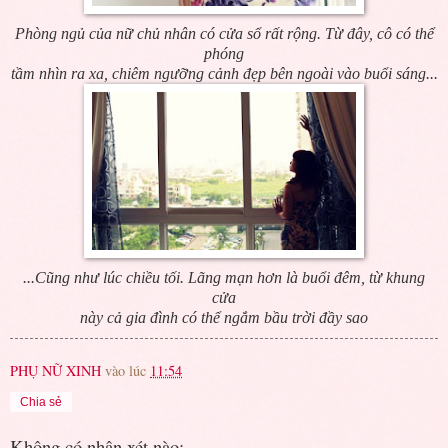
Phòng ngủ của nữ chủ nhân có cửa sổ rất rộng. Từ đây, cô có thể
phóng
tầm nhìn ra xa, chiêm ngưỡng cảnh đẹp bên ngoài vào buổi sáng...
...Cũng như lúc chiều tối. Lãng mạn hơn là buổi đêm, từ khung
cửa
này cả gia đình có thể ngắm bầu trời đầy sao
PHỤ NỮ XINH
vào lúc
11:54
Chia sẻ
Không có nhận xét nào: