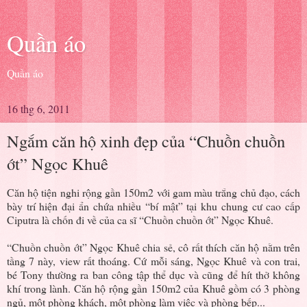
Quần áo
Quần áo
16 thg 6, 2011
Ngắm căn hộ xinh đẹp của “Chuồn chuồn
ớt” Ngọc Khuê
Căn hộ tiện nghi rộng gần 150m2 với gam màu trắng chủ đạo, cách
bày trí hiện đại ẩn chứa nhiều “bí mật” tại khu chung cư cao cấp
Ciputra là chốn đi về của ca sĩ “Chuồn chuồn ớt” Ngọc Khuê.
“Chuồn chuồn ớt” Ngọc Khuê chia sẻ, cô rất thích căn hộ nằm trên
tầng 7 này, view rất thoáng. Cứ mỗi sáng, Ngọc Khuê và con trai,
bé Tony thường ra ban công tập thể dục và cũng để hít thở không
khí trong lành. Căn hộ rộng gần 150m2 của Khuê gồm có 3 phòng
ngủ, một phòng khách, một phòng làm việc và phòng bếp...