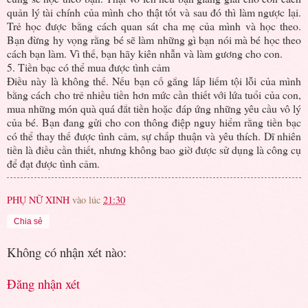
quản lý tài chính của mình cho thật tốt và sau đó thì làm ngược lại.
Trẻ học được bằng cách quan sát cha mẹ của mình và học theo.
Bạn đừng hy vọng rằng bé sẽ làm những gì bạn nói mà bé học theo
cách bạn làm. Vì thế, bạn hãy kiên nhẫn và làm gương cho con.
5. Tiền bạc có thể mua được tình cảm
Điều này là không thế. Nếu bạn cố gắng lấp liếm tội lỗi của mình
bằng cách cho trẻ nhiều tiền hơn mức cần thiết với lứa tuổi của con,
mua những món quà quá đắt tiền hoặc đáp ứng những yêu cầu vô lý
của bé. Bạn đang gửi cho con thông điệp nguy hiểm rằng tiền bạc
có thể thay thế được tình cảm, sự chấp thuận và yêu thích. Dĩ nhiên
tiền là điều cần thiết, nhưng không bao giờ được sử dụng là công cụ
để đạt được tình cảm.
PHỤ NỮ XINH
vào lúc
21:30
Chia sẻ
Không có nhận xét nào:
Đăng nhận xét