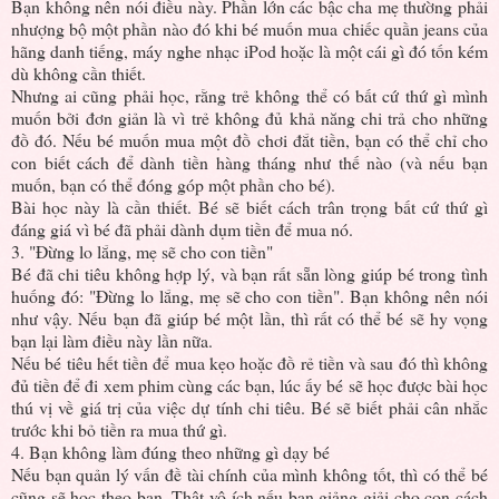
Bạn không nên nói điều này. Phần lớn các bậc cha mẹ thường phải
nhượng bộ một phần nào đó khi bé muốn mua chiếc quần jeans của
hãng danh tiếng, máy nghe nhạc iPod hoặc là một cái gì đó tốn kém
dù không cần thiết.
Nhưng ai cũng phải học, rằng trẻ không thể có bất cứ thứ gì mình
muốn bởi đơn giản là vì trẻ không đủ khả năng chi trả cho những
đồ đó. Nếu bé muốn mua một đồ chơi đắt tiền, bạn có thể chỉ cho
con biết cách để dành tiền hàng tháng như thế nào (và nếu bạn
muốn, bạn có thể đóng góp một phần cho bé).
Bài học này là cần thiết. Bé sẽ biết cách trân trọng bất cứ thứ gì
đáng giá vì bé đã phải dành dụm tiền để mua nó.
3. "Đừng lo lắng, mẹ sẽ cho con tiền"
Bé đã chi tiêu không hợp lý, và bạn rất sẵn lòng giúp bé trong tình
huống đó: "Đừng lo lắng, mẹ sẽ cho con tiền". Bạn không nên nói
như vậy. Nếu bạn đã giúp bé một lần, thì rất có thể bé sẽ hy vọng
bạn lại làm điều này lần nữa.
Nếu bé tiêu hết tiền để mua kẹo hoặc đồ rẻ tiền và sau đó thì không
đủ tiền để đi xem phim cùng các bạn, lúc ấy bé sẽ học được bài học
thú vị về giá trị của việc dự tính chi tiêu. Bé sẽ biết phải cân nhắc
trước khi bỏ tiền ra mua thứ gì.
4. Bạn không làm đúng theo những gì dạy bé
Nếu bạn quản lý vấn đề tài chính của mình không tốt, thì có thể bé
cũng sẽ học theo bạn. Thật vô ích nếu bạn giảng giải cho con cách