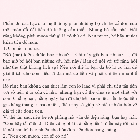
Phần lớn các bậc cha mẹ thường phải nhượng bộ khi bé cố đòi mua
một món đồ đắt tiền dù không cần thiết. Nhưng bé cần phải biết
rằng không phải muốn thứ gì là có thứ đó. Nếu muốn, bé hãy tự tiết
kiệm tiền để mua.
1. Coi tiền như rác
"Bố (mẹ) kiếm được bao nhiêu?" "Cái này giá bao nhiêu?"..., đã
bao giờ bé hỏi bạn những câu hỏi này? Bạn có nói với trẻ rằng hỏi
như thế thật không lịch sự? Nếu nói thế là bạn đã bỏ lỡ cơ hội để
giải thích cho con hiểu từ đâu mà có tiền và phải chi tiêu như thế
nào.
Rõ ràng bạn không cần thiết làm con lo lắng vì phải chi tiêu tằn tiện
với số tiền ít ỏi của cả nhà, nhưng bạn có thể chia sẻ một chút với
con. Chẳng hạn, hằng ngày bạn đi chợ hết bao nhiêu tiền hoặc tiền
gas hàng tháng là bao nhiêu, điều này sẽ giúp bé hiểu nhiều hơn về
giá trị của đồng tiền.
Vì thế lần sau, nếu bé rời phòng mà vẫn để điện sáng, bạn hãy nói:
"Con hãy tắt điện đi. Điện cũng phải trả bằng tiền", điều này tốt hơn
là nói bạn trả bao nhiêu cho hóa đơn tiền điện hàng tháng.
2. "Nếu con muốn, con sẽ có nó"