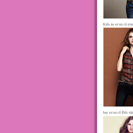
Kiểu áo sơ mi cổ tròn
hay sơ mi cổ Đức nă