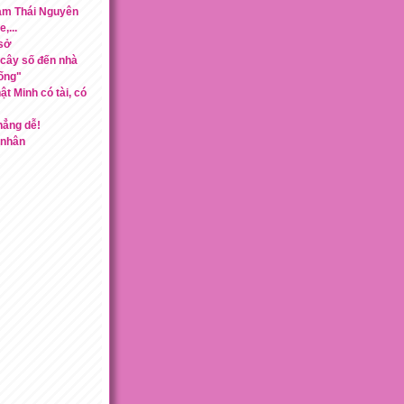
ạm Thái Nguyên
,...
 sở
cây số đến nhà
ống"
t Minh có tài, có
hẳng dễ!
 nhân