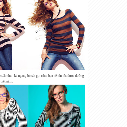
en/áo thun kẻ ngang bó sát gợi cảm, bạn sẽ tôn lên được đường
 thể mình.