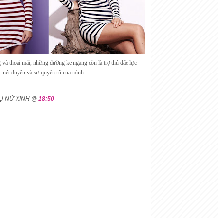
và thoải mái, những đường kẻ ngang còn là trợ thủ đắc lực
 nét duyên và sự quyến rũ của mình.
HỤ NỮ XINH @
18:50