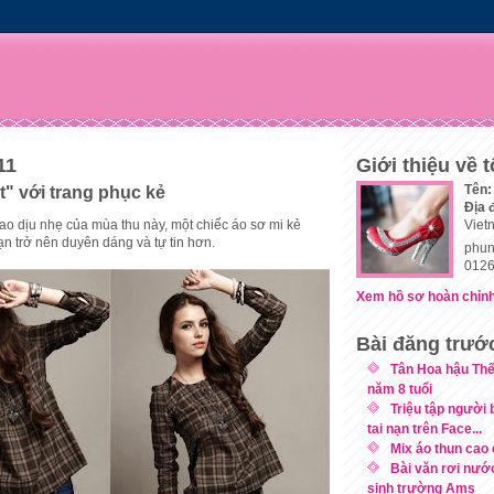
11
Giới thiệu về t
Tên:
" với trang phục kẻ
Địa 
 hao dịu nhẹ của mùa thu này, một chiếc áo sơ mi kẻ
Viet
n trở nên duyên dáng và tự tin hơn.
phun
0126
Xem hồ sơ hoàn chỉnh
Bài đăng trướ
Tân Hoa hậu Thế
năm 8 tuổi
Triệu tập người 
tai nạn trên Face...
Mix áo thun cao 
Bài văn rơi nướ
sinh trường Ams