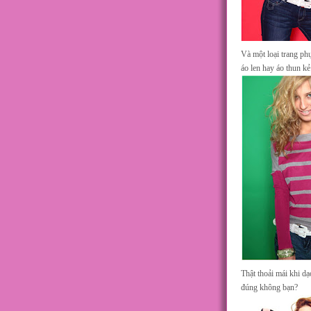
Và một loại trang ph
áo len hay áo thun k
Thật thoải mái khi dạ
đúng không bạn?