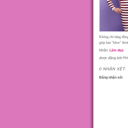
Không chỉ năng động 
giúp bạn "khoe" được
Nhãn:
Làm đẹp
được đăng bởi P
0 NHẬN XÉT:
Đăng nhận xét