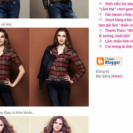
Sinh viên Sư ph
"cắm thẻ" chơi game
Gái ngoan công
Vượt hàng trăm 
 nữ tính..
bạn gái làm "đuốc s
Thanh Thảo: “Nhậ
lý tưởng, hoài bão"
Làm nhân tình c
Chỉ mong là tình
Đăng ký
Bài đăng [
Atom
]
ng động và khỏe khoắn...