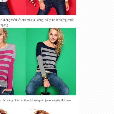
ục không thể thiếu của mùa thu đông, đó chính là những chiếc
ẻ ngang.
o phố cùng chiếc áo thun kẻ với quần jeans và giày thể thao