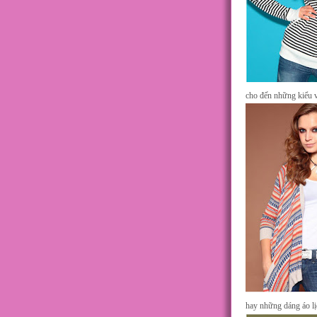
cho đến những kiểu v
hay những dáng áo lịc