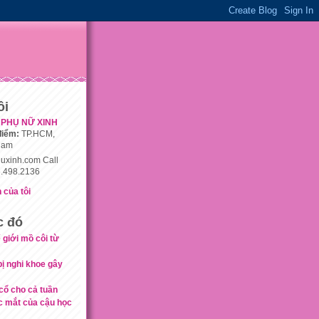
ôi
PHỤ NỮ XINH
điểm:
TP.HCM,
nam
uxinh.com Call
.498.2136
 của tôi
c đó
 giới mồ côi từ
bị nghi khoe gây
cổ cho cả tuần
c mắt của cậu học