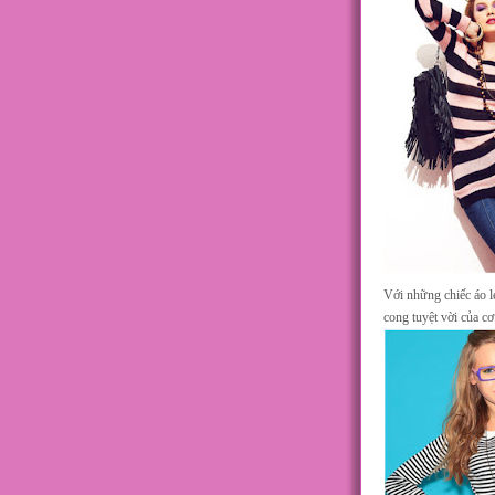
Với những chiếc áo l
cong tuyệt vời của cơ