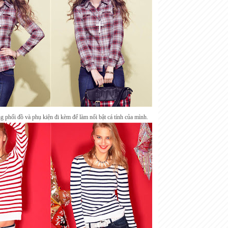
g phối đồ và phụ kiện đi kèm để làm nổi bật cá tính của mình.