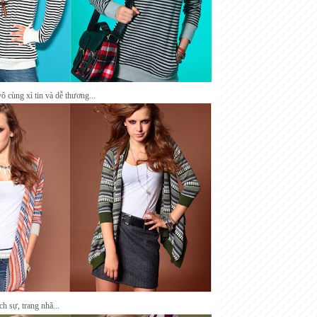
ô cùng xì tin và dễ thương...
h sự, trang nhã...