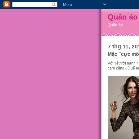
Quần áo
Quần áo
7 thg 11, 20
Mặc "cực mốt
Với tiết trời hanh
caro cũng đủ để bạ