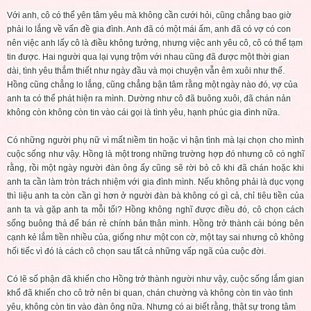
Với anh, cô có thể yên tâm yêu mà không cần cưới hỏi, cũng chẳng bao giờ
phải lo lắng về vấn đề gia đình. Anh đã có một mái ấm, anh đã có vợ có con
nên việc anh lấy cô là điều không tưởng, nhưng việc anh yêu cô, cô có thể tạm
tin được. Hai người qua lại vụng trộm với nhau cũng đã được một thời gian
dài, tình yêu thắm thiết như ngày đầu và mọi chuyện vẫn êm xuôi như thế.
Hồng cũng chẳng lo lắng, cũng chẳng bận tâm rằng một ngày nào đó, vợ của
anh ta có thể phát hiện ra mình. Dường như cô đã buông xuôi, đã chán nản
không còn không còn tin vào cái gọi là tình yêu, hạnh phúc gia đình nữa.
Có những người phụ nữ
vì mất niềm tin hoặc vì hận tình mà lại chọn cho mình
cuộc sống như vậy. Hồng là một trong những trường hợp đó nhưng cô có nghĩ
rằng, rồi một ngày người đàn ông ấy cũng sẽ rời bỏ cô khi đã chán hoặc khi
anh ta cần làm tròn trách nhiệm với gia đình mình. Nếu không phải là dục vọng
thì liệu anh ta còn cần gì hơn ở người đàn bà không có gì cả, chỉ tiêu tiền của
anh ta và gặp anh ta mỗi tối? Hồng không nghĩ được điều đó, cô chọn cách
sống buông thả để bán rẻ chính bản thân mình. Hồng trở thành cái bóng bên
cạnh kẻ lắm tiền nhiều của, giống như một con cờ, một tay sai nhưng cô không
hối tiếc vì đó là cách cô chọn sau tất cả những vấp ngã của cuộc đời.
Có lẽ số phận đã khiến cho Hồng trở thành người như vậy, cuộc sống lắm gian
khổ đã khiến cho cô trở nên bi quan, chán chường và không còn tin vào tình
yêu, không còn tin vào đàn ông nữa. Nhưng có ai biết rằng, thật sự trong tâm