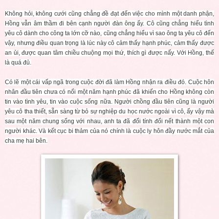
Không hỏi, không cưới cũng chẳng đề đạt đến việc cho mình một danh phận,
Hồng vẫn âm thầm đi bên cạnh người đàn ông ấy. Cô cũng chẳng hiểu tình
yêu cô dành cho công ta lớn cỡ nào, cũng chẳng hiểu vì sao ông ta yêu cô đến
vậy, nhưng điều quan trọng là lúc này cô cảm thấy hạnh phúc, cảm thấy được
an ủi, được quan tâm chiều chuộng mọi thứ, thích gì được nấy. Với Hồng, thế
là quá đủ.
Có lẽ một cái vấp ngã trong cuộc đời đã làm Hồng nhận ra điều đó. Cuộc hôn
nhân đầu tiên chưa có nổi một năm hạnh phúc đã khiến cho Hồng không còn
tin vào tình yêu, tin vào cuộc sống nữa. Người chồng đầu tiên cũng là người
yêu cô tha thiết, sẵn sàng từ bỏ sự nghiệp du học nước ngoài vì cô, ấy vậy mà
sau một năm chung sống với nhau, anh ta đã đổi tính đổi nết thành một con
người khác. Và kết cục bi thảm của nó chính là cuộc ly hôn đầy nước mắt của
cha mẹ hai bên.