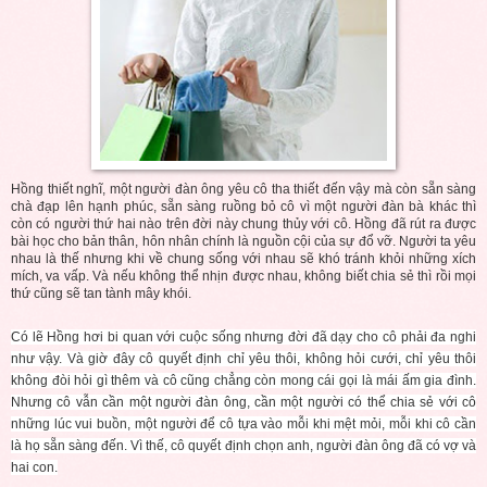
Hồng thiết nghĩ, một người đàn ông yêu cô tha thiết đến vậy mà còn sẵn sàng
chà đạp lên hạnh phúc, sẵn sàng ruồng bỏ cô vì một người đàn bà khác thì
còn có người thứ hai nào trên đời này chung thủy với cô. Hồng đã rút ra được
bài học cho bản thân, hôn nhân chính là nguồn cội của sự đổ vỡ. Người ta yêu
nhau là thế nhưng khi về chung sống với nhau sẽ khó tránh khỏi những xích
mích, va vấp. Và nếu không thể nhịn được nhau, không biết chia sẻ thì rồi mọi
thứ cũng sẽ tan tành mây khói.
Có lẽ Hồng hơi bi quan với cuộc sống nhưng đời đã dạy cho cô phải đa nghi
như vậy. Và giờ đây cô quyết định chỉ yêu thôi, không hỏi cưới, chỉ yêu thôi
không đòi hỏi gì thêm và cô cũng chẳng còn mong cái gọi là mái ấm gia đình.
Nhưng cô vẫn cần một người đàn ông, cần một người có thể chia sẻ với cô
những lúc vui buồn, một người để cô tựa vào mỗi khi mệt mỏi, mỗi khi cô cần
là họ sẵn sàng đến. Vì thế, cô quyết định chọn anh, người đàn ông đã có vợ và
hai con.