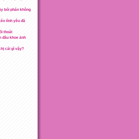
hầy bói phán không
éo tình yêu đã
ối thoát
n đầu khoe ảnh
hị cái gì vậy?