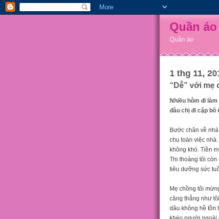
Quần áo
Quần áo
1 thg 11, 20
“Dễ” với mẹ 
Nhiều hôm đi làm 
đâu chị đi cặp bồ 
Bước chân về nhà 
chu toàn việc nhà.
không khó. Tiền m
Thi thoảng tôi còn
tiêu dưỡng sức tuổ
Mẹ chồng tôi mừng
căng thẳng như tô
dâu không hề tồn t
khéo người ngoài 