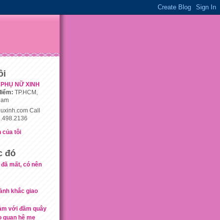
ôi
PHỤ NỮ XINH
điểm:
TP.HCM,
nam
uxinh.com Call
.498.2136
 của tôi
c đó
 đã mất, có nên
ảnh khắc giao
cảm với đầm quây
o quan hệ mẹ