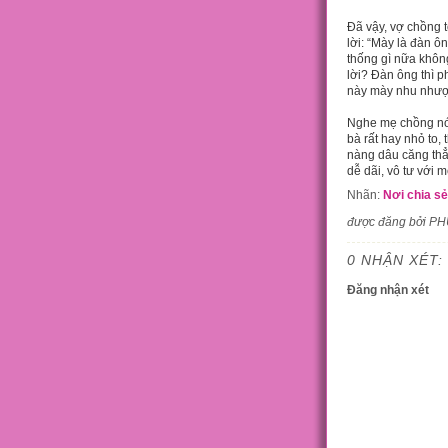
Đã vậy, vợ chồng t
lời: “Mày là đàn ô
thống gì nữa khô
lời? Đàn ông thì p
này mày nhu nhượ
Nghe mẹ chồng nói 
bà rất hay nhỏ to,
nàng dâu căng thẳn
dễ dãi, vô tư với 
Nhãn:
Nơi chia sẻ
được đăng bởi P
0 NHẬN XÉT:
Đăng nhận xét