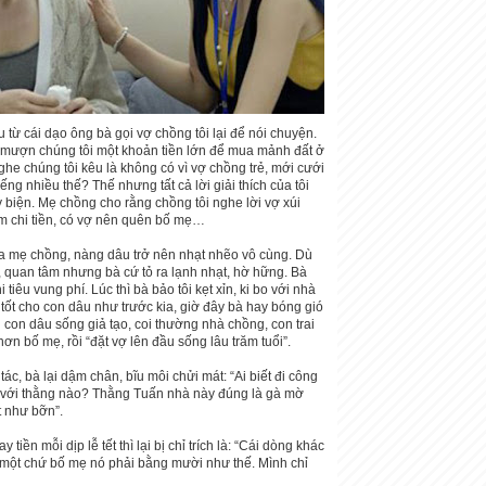
 từ cái dạo ông bà gọi vợ chồng tôi lại để nói chuyện.
 mượn chúng tôi một khoản tiền lớn để mua mảnh đất ở
ghe chúng tôi kêu là không có vì vợ chồng trẻ, mới cưới
liếng nhiều thế? Thế nhưng tất cả lời giải thích của tôi
 biện. Mẹ chồng cho rằng chồng tôi nghe lời vợ xúi
 chi tiền, có vợ nên quên bố mẹ…
ủa mẹ chồng, nàng dâu trở nên nhạt nhẽo vô cùng. Dù
, quan tâm nhưng bà cứ tỏ ra lạnh nhạt, hờ hững. Bà
i tiêu vung phí. Lúc thì bà bảo tôi kẹt xỉn, ki bo với nhà
 tốt cho con dâu như trước kia, giờ đây bà hay bóng gió
con dâu sống giả tạo, coi thường nhà chồng, con trai
hơn bố mẹ, rồi “đặt vợ lên đầu sống lâu trăm tuổi”.
 tác, bà lại dậm chân, bĩu môi chửi mát: “Ai biết đi công
hí với thằng nào? Thằng Tuấn nhà này đúng là gà mờ
 như bỡn”.
 tiền mỗi dịp lễ tết thì lại bị chỉ trích là: “Cái dòng khác
một chứ bố mẹ nó phải bằng mười như thế. Mình chỉ