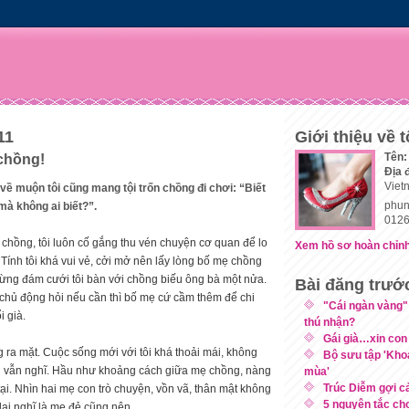
11
Giới thiệu về t
Tên:
chồng!
Địa 
Viet
về muộn tôi cũng mang tội trốn chồng đi chơi: “Biết
phun
mà không ai biết?”.
0126
chồng, tôi luôn cố gắng thu vén chuyện cơ quan để lo
Xem hồ sơ hoàn chỉnh
 Tính tôi khá vui vẻ, cởi mở nên lấy lòng bố mẹ chồng
ừng đám cưới tôi bàn với chồng biếu ông bà một nửa.
Bài đăng trướ
 chủ động hỏi nếu cần thì bố mẹ cứ cầm thêm để chi
"Cái ngàn vàng"
i già.
thú nhận?
Gái già…xin con
 ra mặt. Cuộc sống mới với tôi khá thoải mái, không
Bộ sưu tập 'Kho
i vẫn nghĩ. Hầu như khoảng cách giữa mẹ chồng, nàng
mùa'
Trúc Diễm gợi 
ại. Nhìn hai mẹ con trò chuyện, vồn vã, thân mật không
5 nguyên tắc ch
lại nghĩ là mẹ đẻ cũng nên.