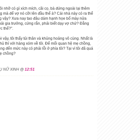
ôi nhỡ có gì xích mích, cãi cọ, bà đứng ngoài lại thêm
ng mà để vợ nó cỡi lên đầu thế à? Cái nhà này có ra thể
ng vậy? Xưa nay tao đâu dám hạnh họe bố mày nửa
hải gia trưởng, cứng rắn, phải biết dạy vợ chứ? Đằng
c thế?”.
vậy, tôi thấy tủi thân và khủng hoảng vô cùng. Nhất là
 thủ thỉ với hàng xóm về tôi. Để mối quan hệ mẹ chồng,
g đến mức này có phải lỗi ở phía tôi? Tại vì tôi đã quá
mẹ chồng?
HỤ NỮ XINH @
12:51