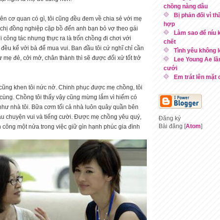
chồng nàng dâu
Bị phản đối vì t
ên cơ quan có gì, tôi cũng đều đem về chia sẻ với mẹ
hợp
chị đồng nghiệp cặp bồ đến anh bạn bỏ vợ theo gái
Làm sao để níu k
 công tác nhưng thực ra là trốn chồng đi chơi với
chết
đều kể với bà để mua vui. Ban đầu tôi cứ nghĩ chỉ cần
Tình yêu không l
mẹ đẻ, cởi mở, chân thành thì sẽ được đối xử tốt trở
Lee Young Ae lầ
cưới
Em trát lên mặt c
cũng khen tôi nức nở. Chinh phục được mẹ chồng, tôi
 cùng. Chồng tôi thấy vậy cũng mừng lắm vì hiếm có
hư nhà tôi. Bữa cơm tối cả nhà luôn quây quần bên
u chuyện vui và tiếng cười. Được mẹ chồng yêu quý,
Đăng ký
Bài đăng [
Atom
]
h công một nửa trong việc giữ gìn hạnh phúc gia đình