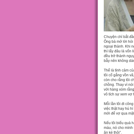
Chuyện chỉ bắt đầu
Ông bà mở lời hỏi
ngoại thành. Khi n
thì lấy đâu là vốn 
đều trở thành ngụy
bẫy nên không dám
Thế là tình cảm c
tôi cố gắng vồn vã
còn cho rằng tôi ch
chồng. Thay vì nói
với hàng xóm rằng 
vô tích sự xem vợ 
Mỗi lần tôi đi công
việc thật hay hú 
mới để vợ qua mặt
Nếu tôi biếu quà hay
máu, nó cho mình 
ăn ké thôi”.