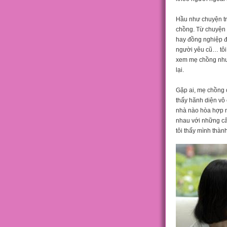
Hầu như chuyện tr
chồng. Từ chuyện 
hay đồng nghiệp đi
người yêu cũ… tôi 
xem mẹ chồng như 
lại.
Gặp ai, mẹ chồng 
thấy hãnh diện vô
nhà nào hòa hợp n
nhau với những câ
tôi thấy mình thàn