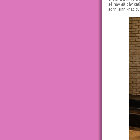
sẻ này đã gây chú 
số thí sinh khác c