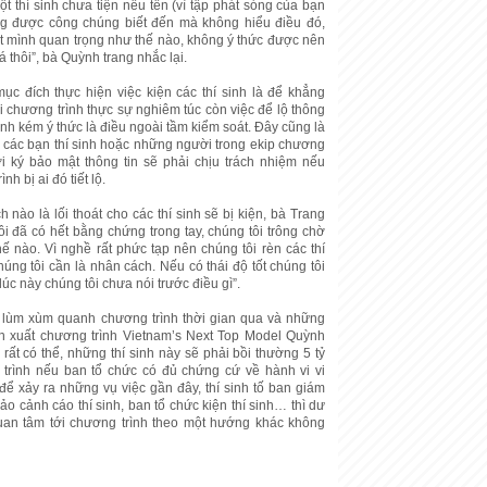
 thí sinh chưa tiện nêu tên (vì tập phát sóng của bạn
g được công chúng biết đến mà không hiểu điều đó,
t mình quan trọng như thế nào, không ý thức được nên
á thôi”, bà Quỳnh trang nhắc lại.
ục đích thực hiện việc kiện các thí sinh là để khẳng
i chương trình thực sự nghiêm túc còn việc để lộ thông
sinh kém ý thức là điều ngoài tầm kiểm soát. Đây cũng là
cả các bạn thí sinh hoặc những người trong ekip chương
i ký bảo mật thông tin sẽ phải chịu trách nhiệm nếu
nh bị ai đó tiết lộ.
h nào là lối thoát cho các thí sinh sẽ bị kiện, bà Trang
ôi đã có hết bằng chứng trong tay, chúng tôi trông chờ
hế nào. Vì nghề rất phức tạp nên chúng tôi rèn các thí
húng tôi cần là nhân cách. Nếu có thái độ tốt chúng tôi
úc này chúng tôi chưa nói trước điều gì”.
lùm xùm quanh chương trình thời gian qua và những
n xuất chương trình Vietnam’s Next Top Model Quỳnh
rất có thể, những thí sinh này sẽ phải bồi thường 5 tỷ
trình nếu ban tổ chức có đủ chứng cứ về hành vi vi
để xảy ra những vụ việc gần đây, thí sinh tố ban giám
o cảnh cáo thí sinh, ban tổ chức kiện thí sinh… thì dư
uan tâm tới chương trình theo một hướng khác không