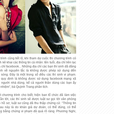
ình cũng tiết lộ, khi tham dự cuộc thi chương trình có
h kê khai các thông tin cá nhân: tên tuổi, địa chỉ liên lạc
a chỉ facebook... Những địa chỉ các bạn thí sinh đã đăng
ình về nguyên tắc là không được phép sử dụng đến
 sóng. Đây là một trong số điều các thí sinh vi phạm.
a quy định là không được sử dụng facebook mạng xã
ói người nhà dùng, kể cả người thân dùng các bạn ấy
 nhiệm”, bà Quỳnh Trang phân tích.
 chương trình cho biết, hiện ban tổ chức đã làm việc
uần tới, các thí sinh sẽ được luật sư gọi tới văn phòng
ó hồ sơ, luật sư cũng đã thu thập chứng cứ. “Thông tin
sau này là do khán giả dự đoán, có thể đúng, có thể
g bằng chứng vi phạm đã quá rõ ràng. Phương Nghi,