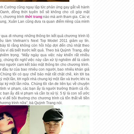
h Cường cũng ngay lập tức phản ứng gay gắt về hành
Oanh, đồng thời tuyên bố sẽ không cho cô góp mặt
ễn, chương trình
thời trang
nào mà anh tham gia. Các vị
ung, Xuân Lan cũng đưa ra quan điểm riêng của mình
 qua đi nhưng những thông tin kết quả chương trình lộ
ều làm Vietnam’s Next Top Model 2011 giảm uy tín.
bày tỏ rằng không còn hồi hộp đợi đến chủ nhật theo
nữa vì đã biết trước kết quả. Theo bà Quỳnh Trang, đây
ghiêm trọng. “Mấy ngày qua việc này khiến rất nhiều
 chúng tôi nghĩ việc này cần xử lý nghiêm để là cảnh
 mọi người cam kết bảo mật thông tin cho chương trình.
ự đầu tư của bao nhiêu con người, bao nhiêu khán giả
Chúng tôi có quy chế bảo mật rất chặt chẽ, kín tới ba
ký một lần, tới ngôi nhà chung ký một lần và trước khi ra
lại ký một lần nữa. Chúng tôi răn đe liên tục về chuyện
tình vi phạm, các bạn ấy là người trưởng thành cả rồi.
 bạn ấy đã vi phạm và cần bị xử lý. 5 tỷ là con số ước
 vì để bồi thường cho chương trình cả tổn thất về tiền
chương trình nữa”, bà Quỳnh Trang nói.