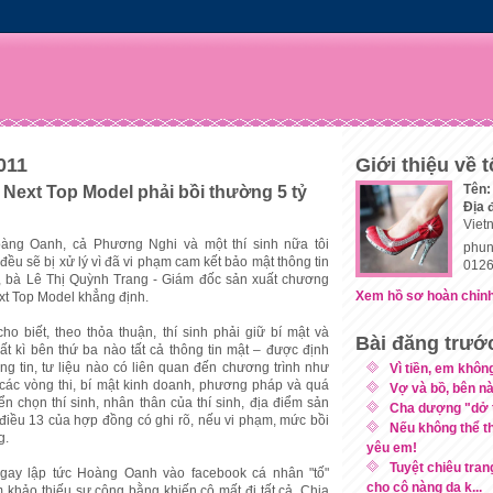
011
Giới thiệu về t
Tên:
' Next Top Model phải bồi thường 5 tỷ
Địa 
Viet
àng Oanh, cả Phương Nghi và một thí sinh nữa tôi
phun
 đều sẽ bị xử lý vì đã vi phạm cam kết bảo mật thông tin
0126
”, bà Lê Thị Quỳnh Trang - Giám đốc sản xuất chương
Xem hồ sơ hoàn chỉnh
ext Top Model khẳng định.
o biết, theo thỏa thuận, thí sinh phải giữ bí mật và
Bài đăng trướ
bất kì bên thứ ba nào tất cả thông tin mật – được định
ông tin, tư liệu nào có liên quan đến chương trình như
Vì tiền, em khôn
 các vòng thi, bí mật kinh doanh, phương pháp và quá
Vợ và bồ, bên n
yển chọn thí sinh, nhân thân của thí sinh, địa điểm sản
Cha dượng "dở t
ở điều 13 của hợp đồng có ghi rõ, nếu vi phạm, mức bồi
Nếu không thể th
g.
yêu em!
Tuyệt chiêu tran
 ngay lập tức Hoàng Oanh vào facebook cá nhân "tố"
cho cô nàng da k...
m khảo thiếu sự công bằng khiến cô mất đi tất cả. Chia