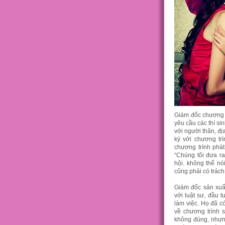
Giám đốc chương tr
yêu cầu các thí sin
với người thân, đị
ký với chương tr
chương trình phát
“Chúng tôi đưa r
hội. không thể n
cũng phải có trách
Giám đốc sản xuất
với luật sư, đầu t
làm việc. Họ đã c
về chương trình 
không đúng, nhưn