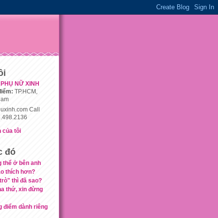
ôi
PHỤ NỮ XINH
điểm:
TP.HCM,
nam
uxinh.com Call
.498.2136
 của tôi
c đó
g thể ở bên anh
ào thích hơn?
rò" thì đã sao?
a thứ, xin đừng
g điểm dành riêng