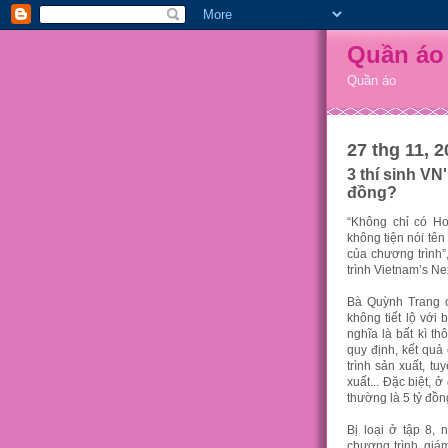
Quần áo
Quần áo
27 thg 11, 2
3 thí sinh VN
đồng?
“Không chỉ có Ho
không tiện nói tên
của chương trình
trình Vietnam’s N
Bà Quỳnh Trang ch
không tiết lộ với 
nghĩa là bất kì th
quy định, kết quả
trình sản xuất, tu
xuất... Đặc biệt, 
thường là 5 tỷ đồn
Bị loại ở tập 8,
chương trình, giá