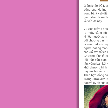
Giám khảo Đỗ Mạn
động của Hoàng 
trong bất kỳ sô di
giám khảo Nam Tr
về vấn đề này.
Vụ việc tưởng như
ra ngày càng nhi
Nhiều người xem 
dõi chương trình 
là việc hết sức n
người hoang mang,
cáo đối với tất cả
Chương trình là s
hồi hộp đón xem. 
lần: vòng bán kết 
khỏi chương trình 
này mà họ vẫn cố 
Theo hợp đồng các
lượng được đưa ra
bạc và uy tín của 