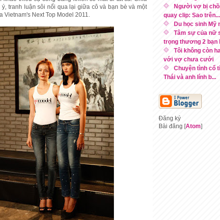
Người vợ bị chồ
ý, tranh luận sôi nổi qua lại giữa cô và bạn bè và một
ủa Vietnam's Next Top Model 2011.
quay clip: Sao trên...
Du học sinh Mỹ 
Tâm sự của nữ s
trọng thương 2 bạn
Tôi không còn h
với vợ chưa cưới
Chuyện tình cổ t
Thái và anh lính b...
Đăng ký
Bài đăng [
Atom
]