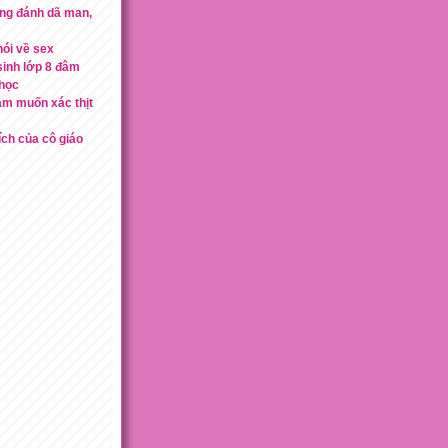
ng đánh dã man,
nói về sex
inh lớp 8 đâm
 học
am muốn xác thịt
ích của cô giáo