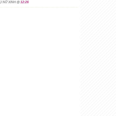
HỤ NỮ XINH @
12:26