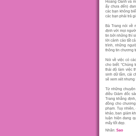
Hoàng Oanh và một
ấy chưa đến) đan
các bạn không biế
các bạn phải trả gi
Bà Trang nói về m
định với mọi ngườ
tin bởi những thí 
lời cảnh cáo tất 
trình, những ngườ
thông tin chương trì
Nói về việc có các
cho biết: “Chúng t
thái độ làm việc t
sinh dữ lắm, cái c
sẽ xem xét nhưng l
Từ những chuyện 
điều Giám đốc sả
Trang khẳng định, 
đồng cho chương 
phạm. Tuy nhiên, 
khảo, ban giám khả
luận hiện đang q
mấy tốt đẹp.
Nhãn:
Sao