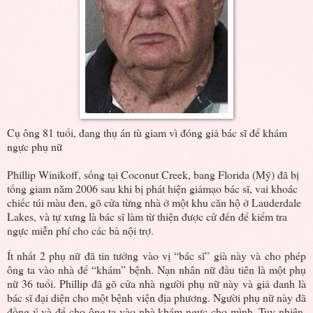
Cụ ông 81 tuổi, đang thụ án tù giam vì đóng giả bác sĩ để khám
ngực phụ nữ
Phillip Winikoff, sống tại Coconut Creek, bang Florida (Mỹ) đã bị
tống giam năm 2006 sau khi bị phát hiện giảmạo bác sĩ, vai khoác
chiếc túi màu đen, gõ cửa từng nhà ở một khu căn hộ ở Lauderdale
Lakes, và tự xưng là bác sĩ làm từ thiện được cử đến để kiểm tra
ngực miễn phí cho các bà nội trợ.
Ít nhất 2 phụ nữ đã tin tưởng vào vị “bác sĩ” già này và cho phép
ông ta vào nhà để “khám” bệnh. Nạn nhân nữ đầu tiên là một phụ
nữ 36 tuổi. Phillip đã gõ cửa nhà người phụ nữ này và giả danh là
bác sĩ đại diện cho một bệnh viện địa phương. Người phụ nữ này đã
đồng ý và để cho ông ta vào nhà khám ngực cho mình. Tuy nhiên,