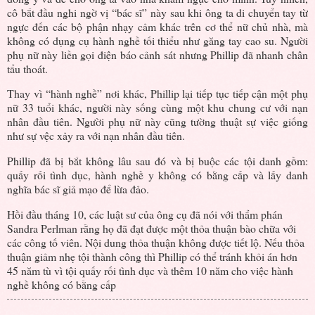
cô bắt đầu nghi ngờ vị “bác sĩ” này sau khi ông ta di chuyển tay từ
ngực đến các bộ phận nhạy cảm khác trên cơ thể nữ chủ nhà, mà
không có dụng cụ hành nghề tối thiểu như găng tay cao su. Người
phụ nữ này liền gọi điện báo cảnh sát nhưng Phillip đã nhanh chân
tẩu thoát.
Thay vì “hành nghề” nơi khác, Phillip lại tiếp tục tiếp cận một phụ
nữ 33 tuổi khác, người này sống cùng một khu chung cư với nạn
nhân đầu tiên. Người phụ nữ này cũng tường thuật sự việc giống
như sự vệc xảy ra với nạn nhân đầu tiên.
Phillip đã bị bắt không lâu sau đó và bị buộc các tội danh gồm:
quấy rối tình dục, hành nghề y không có bằng cấp và lấy danh
nghĩa bác sĩ giả mạo để lừa đảo.
Hồi đầu tháng 10, các luật sư của ông cụ đã nói với thẩm phán
Sandra Perlman rằng họ đã đạt được một thỏa thuận bào chữa với
các công tố viên. Nội dung thỏa thuận không được tiết lộ. Nếu thỏa
thuận giảm nhẹ tội thành công thì Phillip có thể tránh khỏi án hơn
45 năm tù vì tội quấy rối tình dục và thêm 10 năm cho việc hành
nghề không có bằng cấp