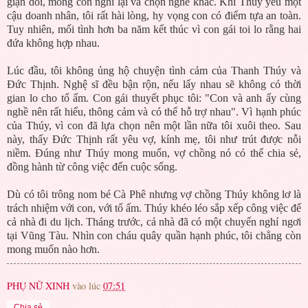
giận dỗi, mong con nghĩ lại và chọn nghề khác. Khi Thúy yêu một
cậu doanh nhân, tôi rất hài lòng, hy vọng con có điểm tựa an toàn.
Tuy nhiên, mối tình hơn ba năm kết thúc vì con gái toi lo rằng hai
đứa không hợp nhau.
Lúc đầu, tôi không ủng hộ chuyện tình cảm của Thanh Thúy và
Đức Thịnh. Nghệ sĩ đều bận rộn, nếu lấy nhau sẽ không có thời
gian lo cho tổ ấm. Con gái thuyết phục tôi: "Con và anh ấy cùng
nghề nên rất hiểu, thông cảm và có thể hỗ trợ nhau". Vì hạnh phúc
của Thúy, vì con đã lựa chọn nên một lần nữa tôi xuôi theo. Sau
này, thấy Đức Thịnh rất yêu vợ, kính mẹ, tôi như trút được nỗi
niềm. Đúng như Thúy mong muốn, vợ chồng nó có thể chia sẻ,
đồng hành từ công việc đến cuộc sống.
Dù có tôi trông nom bé Cà Phê nhưng vợ chồng Thúy không lơ là
trách nhiệm với con, với tổ ấm. Thúy khéo léo sắp xếp công việc để
cả nhà đi du lịch. Tháng trước, cả nhà đã có một chuyến nghỉ ngơi
tại Vũng Tàu. Nhìn con cháu quây quần hạnh phúc, tôi chẳng còn
mong muốn nào hơn.
PHỤ NỮ XINH
vào lúc
07:51
Chia sẻ