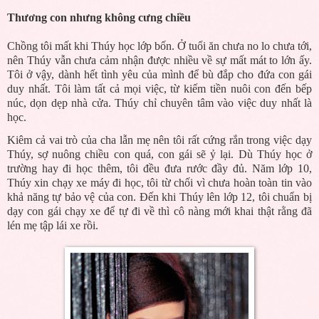
Thương con nhưng không cưng chiều
Chồng tôi mất khi Thúy học lớp bốn. Ở tuổi ăn chưa no lo chưa tới,
nên Thúy vẫn chưa cảm nhận được nhiều về sự mất mát to lớn ấy.
Tôi ở vậy, dành hết tình yêu của mình để bù đắp cho đứa con gái
duy nhất. Tôi làm tất cả mọi việc, từ kiếm tiền nuôi con đến bếp
núc, dọn dẹp nhà cửa. Thúy chỉ chuyên tâm vào việc duy nhất là
học.
Kiêm cả vai trò của cha lẫn mẹ nên tôi rất cứng rắn trong việc dạy
Thúy, sợ nuông chiều con quá, con gái sẽ ỷ lại. Dù Thúy học ở
trường hay đi học thêm, tôi đều đưa rước đầy đủ. Năm lớp 10,
Thúy xin chạy xe máy đi học, tôi từ chối vì chưa hoàn toàn tin vào
khả năng tự bảo vệ của con. Đến khi Thúy lên lớp 12, tôi chuẩn bị
dạy con gái chạy xe để tự đi về thì cô nàng mới khai thật rằng đã
lén mẹ tập lái xe rồi.