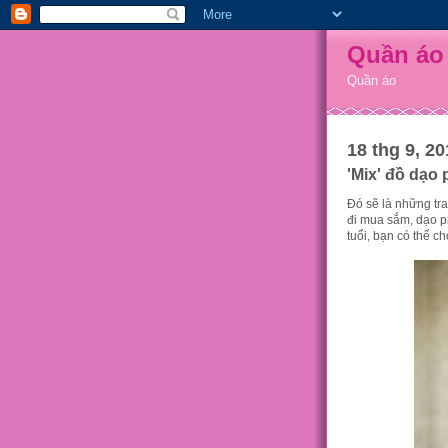
Quần áo
Quần áo
18 thg 9, 20
'Mix' đồ dạo 
Đó sẽ là những tra
đi mua sắm, dạo p
tuổi, bạn có thể c