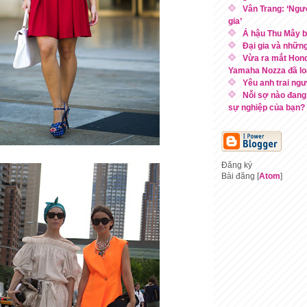
Vân Trang: ‘Ngườ
gia’
Á hậu Thu Mây bậ
Đại gia và nhữn
Vừa ra mắt Hond
Yamaha Nozza đã lo
Yêu anh trai ngư
Nỗi sợ nào đang
sự nghiệp của bạn?
Đăng ký
Bài đăng [
Atom
]