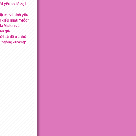
i yêu tôi là đại
t mí về tình yêu
g kiểu nhậu "độc"
a Vision và
ạn giá
ời cũ để trả thù
 'ngáng đường'