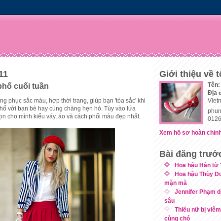
11
Giới thiệu về t
Tên:
phố cuối tuần
Địa 
ng phục sắc màu, hợp thời trang, giúp bạn 'tỏa sắc' khi
Viet
hố với bạn bè hay cùng chàng hẹn hò. Tùy vào lứa
phun
họn cho mình kiểu váy, áo và cách phối màu đẹp nhất.
0126
Xem hồ sơ hoàn chỉnh
Bài đăng trướ
Hoa hậu Hàn từ '
Hoa hậu Thùy D
mặn mà
Jennifer Phạm d
sâu
Thiếu nữ bị viêm
cùng chó