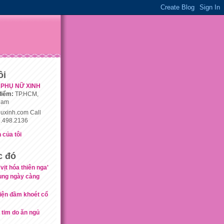
ôi
PHỤ NỮ XINH
điểm:
TP.HCM,
nam
uxinh.com Call
.498.2136
 của tôi
c đó
vịt hóa thiên nga'
ung ngày càng
iện đầm khoét cổ
 tim do ăn ngủ