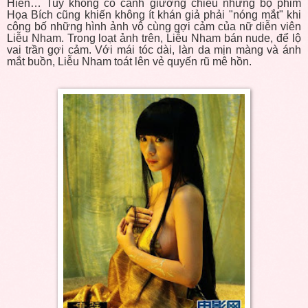
Hiên… Tuy không có cảnh giường chiếu nhưng bộ phim
Họa Bích cũng khiến không ít khán giả phải "nóng mắt" khi
công bố những hình ảnh vô cùng gợi cảm của nữ diễn viên
Liễu Nham. Trong loạt ảnh trên, Liễu Nham bán nude, để lộ
vai trần gợi cảm. Với mái tóc dài, làn da mịn màng và ánh
mắt buồn, Liễu Nham toát lên vẻ quyến rũ mê hồn.