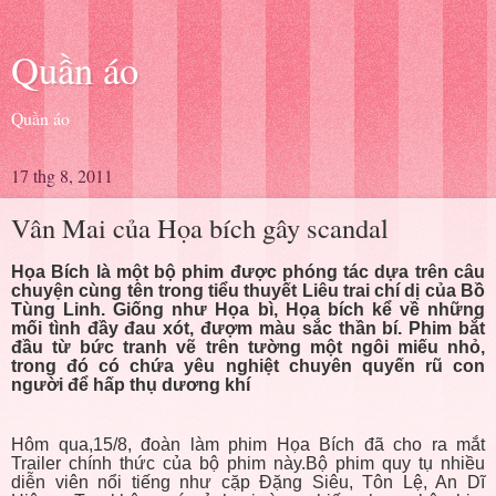
Quần áo
Quần áo
17 thg 8, 2011
Vân Mai của Họa bích gây scandal
Họa Bích là một bộ phim được phóng tác dựa trên câu
chuyện cùng tên trong tiểu thuyết Liêu trai chí dị của Bồ
Tùng Linh. Giống như Họa bì, Họa bích kể về những
mối tình đầy đau xót, đượm màu sắc thần bí. Phim bắt
đầu từ bức tranh vẽ trên tường một ngôi miếu nhỏ,
trong đó có chứa yêu nghiệt chuyên quyến rũ con
người để hấp thụ dương khí
Hôm qua,15/8, đoàn làm phim Họa Bích đã cho ra mắt
Trailer chính thức của bộ phim này.Bộ phim quy tụ nhiều
diễn viên nổi tiếng như cặp Đặng Siêu, Tôn Lệ, An Dĩ