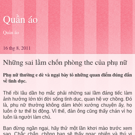
Quần áo
Quần áo
16 thg 8, 2011
Những sai lầm chốn phòng the của phụ nữ
Phụ nữ thường e dè và ngại bày tỏ những quan điểm đúng đắn
về tình dục.
Thế rồi lâu dần họ mắc phải những sai lầm đáng tiếc làm
ảnh hưởng lớn tới đời sống tình dục, quan hệ vợ chồng. Đó
là, phụ nữ thường không dám khởi xướng chuyện ấy, họ
luôn ở tư thế bị động. Vì thế, đàn ông cũng thấy chán vì họ
luôn là người làm chủ.
Bạn đừng ngần ngại, hãy thử một lần khơi mào trước xem
sao. Chắc chắn, chồng bạn sẽ thấy ngạc nhiên và thú vị