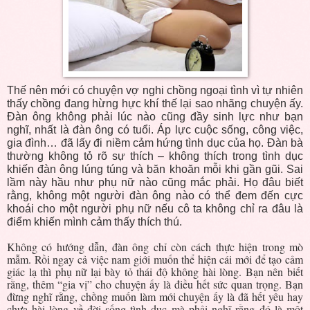
Thế nên mới có chuyện vợ nghi chồng ngoại tình vì tự nhiên
thấy chồng đang hừng hực khí thế lại sao nhãng chuyện ấy.
Đàn ông không phải lúc nào cũng đầy sinh lực như bạn
nghĩ, nhất là đàn ông có tuổi. Áp lực cuộc sống, công việc,
gia đình… đã lấy đi niềm cảm hứng tình dục của họ. Đàn bà
thường không tỏ rõ sự thích – không thích trong tình dục
khiến đàn ông lúng túng và băn khoăn mỗi khi gần gũi. Sai
lầm này hầu như phụ nữ nào cũng mắc phải. Họ đâu biết
rằng, không một người đàn ông nào có thể đem đến cực
khoái cho một người phụ nữ nếu cô ta không chỉ ra đâu là
điểm khiến mình cảm thấy thích thú.
Không có hướng dẫn, đàn ông chỉ còn cách thực hiện trong mò
mẫm. Rồi ngay cả việc nam giới muốn thể hiện cái mới để tạo cảm
giác lạ thì phụ nữ lại bày tỏ thái độ không hài lòng. Bạn nên biết
rằng, thêm “gia vị” cho chuyện ấy là điều hết sức quan trọng. Bạn
đừng nghĩ rằng, chồng muốn làm mới chuyện ấy là đã hết yêu hay
chưa hài lòng về đời sống tình dục mà phải nghĩ rằng đó là một