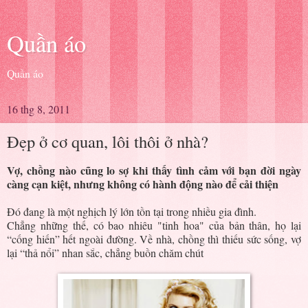
Quần áo
Quần áo
16 thg 8, 2011
Đẹp ở cơ quan, lôi thôi ở nhà?
Vợ, chồng nào cũng lo sợ khi thấy tình cảm với bạn đời ngày
càng cạn kiệt, nhưng không có hành động nào để cải thiện
Đó đang là một nghịch lý lớn tồn tại trong nhiều gia đình.
Chẳng những thế, có bao nhiêu "tinh hoa" của bản thân, họ lại
“cống hiến” hết ngoài đường. Về nhà, chồng thì thiếu sức sống, vợ
lại “thả nổi” nhan sắc, chẳng buồn chăm chút