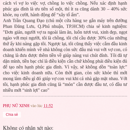
cách vì vợ lo việc vợ, chồng lo việc chồng. Nếu xác định hạnh
phúc gia đình là ưu tiên số một, thì ít ra cũng dành 30 – 40% sức
khỏe, nụ cười, hành động để “xây tổ ấm”.
Anh Trần Quang Đạo (chủ một cửa hàng xe gắn máy trên đường
Phan Đăng Lưu, Q.Phú nhuận, TP.HCM) chia sẻ kinh nghiệm:
"Đơn giản, người vợ ra ngoài làm ăn, luôn tươi vui, xinh đẹp, ngọt
ngào với mọi người, tôi là chồng, tôi chỉ cầu được 30% của những
thứ ấy khi nàng gặp tôi. Ngược lại, tôi cũng thấy việc cắm đầu kinh
doanh khiến mình về nhà không còn sức đâu mà vui với vợ con, có
chăng là đưa được thêm tiền về giúp nàng vui chút đỉnh. Tôi đã tự
dặn mình, tiền bạc chỉ là điều kiện cần chứ không phải điều kiện đủ
để tạo nên hạnh phúc gia đình. Vì vậy, sẽ không dồn “toàn lực”
cho việc kinh doanh nữa. Còn thời gian, còn sức khỏe thì mới
mong làm điều gì đó giúp vợ con vui khi cả nhà gặp mặt nhau. Với
tôi, hạnh phúc gia đình cũng là “món” cần được đầu tư, có đầu tư
nhiều mới “sinh lợi” cao”
PHỤ NỮ XINH
vào lúc
11:52
Chia sẻ
Không có nhận xét nào: