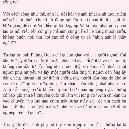
công ty!
Với cách sống như thế, anh lại đòi hỏi vợ anh phải xinh tươi, niềm
nở với anh như mấy cô nữ đồng nghiệp ở cơ quan thì thật phi lý.
Đơn giản, để có được điều gì tốt đẹp, người ta luôn phải góp phần
tạo ra nó. Nếu lên công ty mà anh cũng uể oải, không muốn cười,
không buồn nói, thử hỏi các cô ở công ty có “nhìn anh là thấy
ngán”?
Tương tự, anh Phùng Quân chỉ quảng giao với… người ngoài. Cái
tâm lý “lấy được cô ấy, thì mặc nhiên cô ấy suốt đời là vợ của mình,
không cần đầu tư lấy lòng nhau nữa” thật sai lầm. Tất nhiên, một
người phụ nữ yêu và lấy một người đàn ông vì người đàn ông ấy
đáng yêu, nhưng khi trở thành chồng rồi, người đàn ông đó không
còn tỏ ra đáng yêu nữa, tình cảm chắc chắn cũng phai nhạt theo.
Anh kể chuyện cười khiến chị em ở cơ quan nghiêng ngả, nhưng
có bao giờ anh kể chuyện cười để làm vui lòng vợ? Anh chỉ căn cứ
vào chuyện “vợ lúc nào cũng mặt sưng mày sỉa” để tìm cách xa
lánh, rồi than thở “giá mà vợ mình vui vẻ bằng một nửa cô đồng
nghiệp trên cơ quan”.
Trong khi đó, cánh phụ nữ tuy xem trọng nhan sắc, nhưng lại là