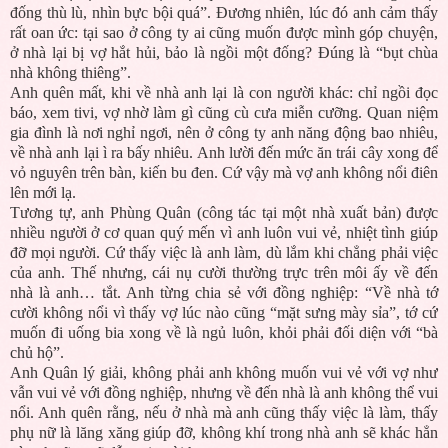
đống thù lù, nhìn bực bội quá”. Đương nhiên, lúc đó anh cảm thấy
rất oan ức: tại sao ở công ty ai cũng muốn được mình góp chuyện,
ở nhà lại bị vợ hắt hủi, bảo là ngồi một đống? Đúng là “bụt chùa
nhà không thiêng”.
Anh quên mất, khi về nhà anh lại là con người khác: chỉ ngồi đọc
báo, xem tivi, vợ nhờ làm gì cũng cù cưa miễn cưỡng. Quan niệm
gia đình là nơi nghỉ ngơi, nên ở công ty anh năng động bao nhiêu,
về nhà anh lại ì ra bấy nhiêu. Anh lười đến mức ăn trái cây xong để
vỏ nguyên trên bàn, kiến bu đen. Cứ vậy mà vợ anh không nổi điên
lên mới lạ.
Tương tự, anh Phùng Quân (công tác tại một nhà xuất bản) được
nhiều người ở cơ quan quý mến vì anh luôn vui vẻ, nhiệt tình giúp
đỡ mọi người. Cứ thấy việc là anh làm, dù lắm khi chẳng phải việc
của anh. Thế nhưng, cái nụ cười thường trực trên môi ấy về đến
nhà là anh… tắt. Anh từng chia sẻ với đồng nghiệp: “Về nhà tớ
cười không nổi vì thấy vợ lúc nào cũng “mặt sưng mày sỉa”, tớ cứ
muốn đi uống bia xong về là ngủ luôn, khỏi phải đối diện với “bà
chủ hộ”.
Anh Quân lý giải, không phải anh không muốn vui vẻ với vợ như
vẫn vui vẻ với đồng nghiệp, nhưng về đến nhà là anh không thể vui
nổi. Anh quên rằng, nếu ở nhà mà anh cũng thấy việc là làm, thấy
phụ nữ là lăng xăng giúp đỡ, không khí trong nhà anh sẽ khác hẳn