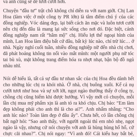
và anh cũng sẽ dễ tươi cười hơn.
Chuyện “đầu tư” trật chỗ không chỉ diễn ra với nam giới. Chị Lan
Hoa (làm việc ở một công ty PR lớn) là tâm điểm chú ý của các
đồng nghiệp. Vóc dáng đẹp, lại biết cách ăn mặc và luôn tươi cười
nên chị đến đâu là mang lại sức sống cho nơi đó. Đặc biệt, cánh
đồng nghiệp nam rất “hâm mộ” chị. Hiểu lợi thế ngoại hình của
mình, Lan Hoa làm điệu bất cứ đâu, bất kỳ lúc nào, chỉ trừ lúc… ở
nhà. Ngày nghỉ cuối tuần, nhiều đồng nghiệp nữ đến nhà chị chơi,
đã phát hoảng không tin nổi vào mắt mình: một người phụ nữ tóc
tai bù xù, mặt không trang điểm hóa ra nhợt nhạt, bận bộ đồ ngủ
nhàu nhĩ.
Nói dễ hiểu là, tất cả sự đầu tư nhan sắc của chị Hoa đều dành hết
cho những lúc chị ra khỏi nhà. Ở nhà, chị buông xuôi. Kể cả nụ
cười tươi như hoa và sự xởi lởi, ngọt ngào thường thấy ở công ty,
chồng chị cũng hiếm khi được hưởng. Vì vậy mới có chuyện, mỗi
lần chị mua mỹ phẩm xịn là anh tỏ ra khó chịu. Chị bảo: “Em làm
đẹp không phải cho anh thì là cho ai?”. Anh nhấm nhẳng: “Cho
anh lúc nào? Toàn làm đẹp ở đâu ấy”. Chưa hết, có lần chồng chị
bất ngờ hỏi: “Sao anh thấy, với người ngoài thì em nhỏ nhẹ, ngọt
ngào là vậy, nhưng cứ nói chuyện với anh là hùng hùng hổ hổ, cứ
chực cãi nhau?”. Chị nói ngay: “Vì anh đó! Cái kiểu hay bắt bẻ,