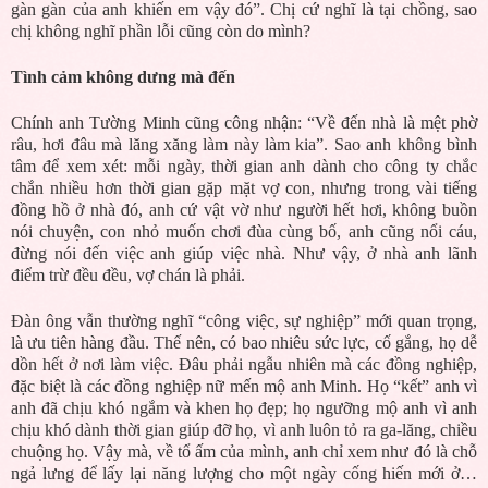
gàn gàn của anh khiến em vậy đó”. Chị cứ nghĩ là tại chồng, sao
chị không nghĩ phần lỗi cũng còn do mình?
Tình cảm không dưng mà đến
Chính anh Tường Minh cũng công nhận: “Về đến nhà là mệt phờ
râu, hơi đâu mà lăng xăng làm này làm kia”. Sao anh không bình
tâm để xem xét: mỗi ngày, thời gian anh dành cho công ty chắc
chắn nhiều hơn thời gian gặp mặt vợ con, nhưng trong vài tiếng
đồng hồ ở nhà đó, anh cứ vật vờ như người hết hơi, không buồn
nói chuyện, con nhỏ muốn chơi đùa cùng bố, anh cũng nổi cáu,
đừng nói đến việc anh giúp việc nhà. Như vậy, ở nhà anh lãnh
điểm trừ đều đều, vợ chán là phải.
Đàn ông vẫn thường nghĩ “công việc, sự nghiệp” mới quan trọng,
là ưu tiên hàng đầu. Thế nên, có bao nhiêu sức lực, cố gắng, họ dễ
dồn hết ở nơi làm việc. Đâu phải ngẫu nhiên mà các đồng nghiệp,
đặc biệt là các đồng nghiệp nữ mến mộ anh Minh. Họ “kết” anh vì
anh đã chịu khó ngắm và khen họ đẹp; họ ngưỡng mộ anh vì anh
chịu khó dành thời gian giúp đỡ họ, vì anh luôn tỏ ra ga-lăng, chiều
chuộng họ. Vậy mà, về tổ ấm của mình, anh chỉ xem như đó là chỗ
ngả lưng để lấy lại năng lượng cho một ngày cống hiến mới ở…