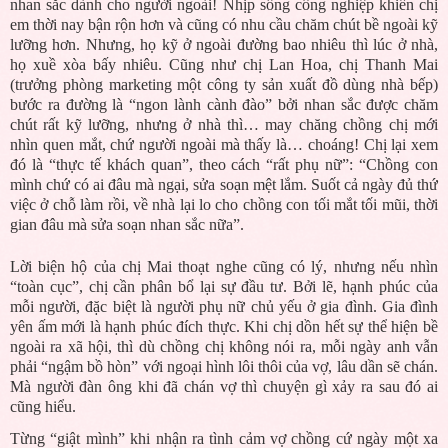
nhan sắc dành cho người ngoài! Nhịp sống công nghiệp khiến chị
em thời nay bận rộn hơn và cũng có nhu cầu chăm chút bề ngoài kỹ
lưỡng hơn. Nhưng, họ kỹ ở ngoài đường bao nhiêu thì lúc ở nhà,
họ xuề xòa bấy nhiêu. Cũng như chị Lan Hoa, chị Thanh Mai
(trưởng phòng marketing một công ty sản xuất đồ dùng nhà bếp)
bước ra đường là “ngon lành cành đào” bởi nhan sắc được chăm
chút rất kỹ lưỡng, nhưng ở nhà thì… may chăng chồng chị mới
nhìn quen mắt, chứ người ngoài mà thấy là… choáng! Chị lại xem
đó là “thực tế khách quan”, theo cách “rất phụ nữ”: “Chồng con
mình chứ có ai đâu mà ngại, sửa soạn mệt lắm. Suốt cả ngày đủ thứ
việc ở chỗ làm rồi, về nhà lại lo cho chồng con tối mắt tối mũi, thời
gian đâu mà sửa soạn nhan sắc nữa”.
Lời biện hộ của chị Mai thoạt nghe cũng có lý, nhưng nếu nhìn
“toàn cục”, chị cần phân bổ lại sự đầu tư. Bởi lẽ, hạnh phúc của
mỗi người, đặc biệt là người phụ nữ chủ yếu ở gia đình. Gia đình
yên ấm mới là hạnh phúc đích thực. Khi chị dồn hết sự thể hiện bề
ngoài ra xã hội, thì dù chồng chị không nói ra, mỗi ngày anh vẫn
phải “ngậm bồ hòn” với ngoại hình lôi thôi của vợ, lâu dần sẽ chán.
Mà người đàn ông khi đã chán vợ thì chuyện gì xảy ra sau đó ai
cũng hiểu.
Từng “giật mình” khi nhận ra tình cảm vợ chồng cứ ngày một xa