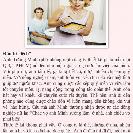
Đầu tư “lệch”
Anh Tường Minh (phó phòng một công ty thiết kế phần mềm tại
Q.3, TP.HCM) nổi lên như một ngôi sao tại nơi làm việc của mình.
Với phụ nữ, anh tâm lý, ga-lăng hết cỡ, được nhiều chị em quý
mến. Với đồng nghiệp nam, anh luôn vui vẻ, chu đáo và nhiệt tình
giúp đỡ người khác. Anh cũng được các sếp quý mến vì vừa làm
tốt chuyên môn, lại năng động trong công tác đoàn thể. Anh còn
hát hay và khiếu kể chuyện cười rất duyên. Thế nên, anh đi đến
phòng nào cũng được chào đón vì luôn mang đến không khí vui
vẻ, hào hứng. Câu mà anh Minh thường nhận được từ các đồng
nghiệp nữ là: “Chắc vợ anh Minh sướng lắm, ở nhà, anh chiều vợ
phải biết!”.
Thực tế lại không phải vậy. Ở công ty là thế, nhưng ở nhà, nhiều
lần anh bị vợ lên cơn bực dọc quát: “Anh đi đâu thì đi đi, ngồi một