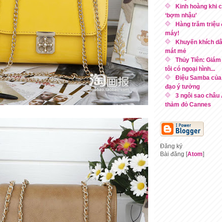
Kinh hoàng khi 
‘bợm nhậu’
Hàng trăm triệu
máy!
Khuyến khích d
mát mẻ
Thủy Tiên: Giám 
tôi có ngoại hình...
Điệu Samba của 
đạo ý tưởng
3 ngôi sao châu 
thảm đỏ Cannes
Đăng ký
Bài đăng [
Atom
]