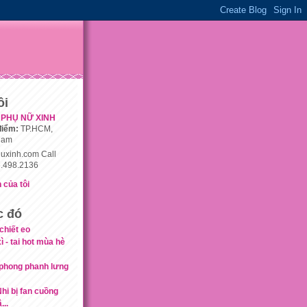
ôi
PHỤ NỮ XINH
điểm:
TP.HCM,
nam
uxinh.com Call
.498.2136
 của tôi
c đó
chiết eo
ì - tai hot mùa hè
phong phanh lưng
hi bị fan cuồng
...