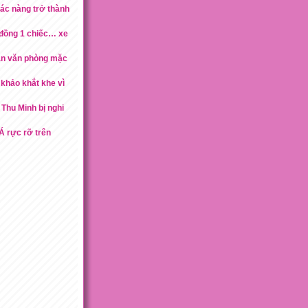
các nàng trở thành
 đồng 1 chiếc… xe
ân văn phòng mặc
khảo khắt khe vì
Thu Minh bị nghi
Á rực rỡ trên