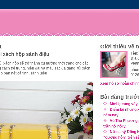
1
Giới thiệu về t
Tên:
úi xách hộp sành điệu
Địa 
i xách hộp sẽ trở thành xu hướng thời trang cho các
Viet
g cách trẻ trung, hiện đại và màu sắc đa dạng, túi xách
phun
o bạn nét cá tính, sành điệu
0126
Xem hồ sơ hoàn chỉnh
Bài đăng trướ
Mới lạ cùng váy 
Điểm lại những x
năm nay
Vũ Thu Phương 
trần hở nội y
Nữ ca sỹ Đông N
"cưỡng hôn" trên sâ