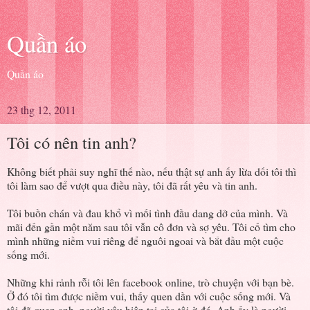
Quần áo
Quần áo
23 thg 12, 2011
Tôi có nên tin anh?
Không biết phải suy nghĩ thế nào, nếu thật sự anh ấy lừa dối tôi thì
tôi làm sao để vượt qua điều này, tôi đã rất yêu và tin anh.
Tôi buồn chán và đau khổ vì mối tình đầu dang dở của mình. Và
mãi đến gần một năm sau tôi vẫn cô đơn và sợ yêu. Tôi cố tìm cho
mình những niềm vui riêng để nguôi ngoai và bắt đầu một cuộc
sống mới.
Những khi rảnh rỗi tôi lên facebook online, trò chuyện với bạn bè.
Ở đó tôi tìm được niềm vui, thấy quen dần với cuộc sống mới. Và
tôi đã quen anh, người yêu hiện tại của tôi ở đó. Anh ấy là người