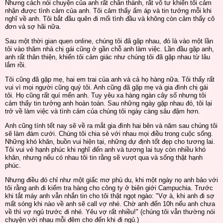
Nhưng cách nói chuyện của anh rất chân thành, rất vô tư khiến tôi cảm
nhận được tình cảm của anh. Tôi cảm thấy ấm áp và tin tưởng mỗi khi
nghĩ về anh. Tôi bắt đầu quên đi mối tình đầu và không còn cảm thấy cô
đơn và sợ hãi nữa.
Sau một thời gian quen online, chúng tôi đã gặp nhau, đó là vào một lần
tôi vào thăm nhà chị gái cũng ở gần chỗ anh làm việc. Lần đầu gặp anh,
anh rất thân thiện, khiến tôi cảm giác như chúng tôi đã gặp nhau từ lâu
lắm rồi.
Tôi cũng đã gặp mẹ, hai em trai của anh và cả họ hàng nữa. Tôi thấy rất
vui vì mọi người cũng quý tôi. Anh cũng đã gặp mẹ và gia đình chị gái
tôi. Họ cũng rất quí mến anh. Tuy yêu xa hàng ngàn cây số nhưng tôi
cảm thấy tin tưởng anh hoàn toàn. Sau những ngày gặp nhau đó, tôi lại
trở về làm việc và tình cảm của chúng tôi ngày càng sâu đậm hơn.
Anh cũng tính tết nay sẽ về ra mắt gia đình hai bên và năm sau chúng tôi
sẽ làm đám cưới. Chúng tôi chia sẻ với nhau mọi điều trong cuộc sống.
Những khó khăn, buồn vui hiện tại, những dự định tốt đẹp cho tương lai.
Tôi vui vẻ hạnh phúc khi nghĩ đến anh và tương lai tuy còn nhiều khó
khăn, nhưng nếu có nhau tôi tin rằng sẽ vượt qua và sống thật hạnh
phúc.
Nhưng điều đó chỉ như một giấc mơ phù du, khi một ngày nọ anh bảo với
tôi rằng anh đi kiểm tra hàng cho công ty ở biên giới Campuchia. Trước
khi tắt máy anh vẫn nhắn tin cho tôi thật ngọt ngào: "Vợ à, khi anh đi sợ
mất sóng khi nào về anh sẽ call vợ nhé. Chờ anh đến 10h nếu anh chưa
về thì vợ ngủ trước đi nhé. Yêu vợ rất nhiều!" (chúng tôi vẫn thường nói
chuyện với nhau mỗi đêm cho đến khi đi ngủ.)