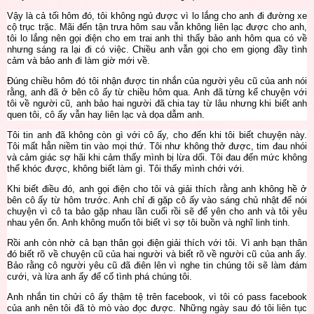
Vậy là cả tối hôm đó, tôi không ngủ được vì lo lắng cho anh đi đường xe
cộ trục trặc. Mãi đến tận trưa hôm sau vẫn không liên lạc được cho anh,
tôi lo lắng nên gọi điện cho em trai anh thì thấy bảo anh hôm qua có về
nhưng sáng ra lại đi có việc.
Chiều anh vẫn gọi cho em giọng đầy tình
cảm và bảo anh đi làm giờ mới về.
Đúng chiều hôm đó tôi nhận được tin nhắn của người yêu cũ của anh nói
rằng, anh đã ở bên cô ấy từ chiều hôm qua. Anh đã từng kể chuyện với
tôi về người cũ, anh bảo hai người đã chia tay từ lâu nhưng khi biết anh
quen tôi, cô ấy vẫn hay liên lạc và dọa dẫm anh.
Tôi tin anh đã không còn gì với cô ấy, cho đến khi tôi biết chuyện này.
Tôi mất hẳn niềm tin vào mọi thứ. Tôi như không thở được, tim đau nhói
và cảm giác sợ hãi khi cảm thấy mình bị lừa dối. Tôi đau đến mức không
thể khóc được, không biết làm gì. Tôi thấy mình chới với.
Khi biết điều đó, anh gọi điện cho tôi và giải thích rằng anh không hề ở
bên cô ấy từ hôm trước. Anh chỉ đi gặp cô ấy vào sáng chủ nhật để nói
chuyện vì cô ta bảo gặp nhau lần cuối rồi sẽ để yên cho anh và tôi yêu
nhau yên ổn. Anh không muốn tôi biết vì sợ tôi buồn và nghĩ linh tinh.
Rồi anh còn nhờ cả bạn thân gọi điện giải thích với tôi. Vì anh bạn thân
đó biết rõ về chuyện cũ của hai người và biết rõ về người cũ của anh ấy.
Bảo rằng cô người yêu cũ đã điên lên vì nghe tin chúng tôi sẽ làm đám
cưới, và lừa anh ấy để cố tình phá chúng tôi.
Anh nhắn tin chửi cô ấy thậm tệ trên facebook, vì tôi có pass facebook
của anh nên tôi đã tò mò vào đọc được. Những ngày sau đó tôi liên tục