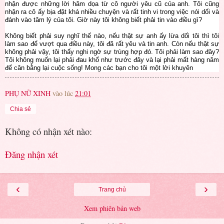
nhận được những lời hăm dọa từ cô người yêu cũ của anh. Tôi cũng
nhận ra cô ấy bịa đặt khá nhiều chuyện và rất tinh vi trong việc nói dối và
đánh vào tâm lý của tôi. Giờ này tôi không biết phải tin vào điều gì?
Không biết phải suy nghĩ thế nào, nếu thật sự anh ấy lừa dối tôi thì tôi
làm sao để vượt qua điều này, tôi đã rất yêu và tin anh. Còn nếu thật sự
không phải vậy, tôi thấy nghi ngờ sự trùng hợp đó. Tôi phải làm sao đây?
Tôi không muốn lại phải đau khổ như trước đây và lại phải mất hàng năm
để cân bằng lại cuộc sống! Mong các bạn cho tôi một lời khuyên
PHỤ NỮ XINH
vào lúc
21:01
Chia sẻ
Không có nhận xét nào:
Đăng nhận xét
‹
›
Trang chủ
Xem phiên bản web