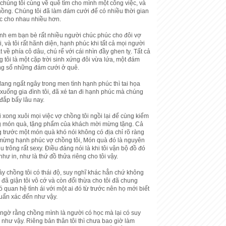
 chúng tôi cùng về quê tìm cho mình một công việc, và
nồng. Chúng tôi đã làm đám cưới để có nhiều thời gian
c cho nhau nhiều hơn.
nh em bạn bè rất nhiều người chúc phúc cho đôi vợ
, và tôi rất hãnh diện, hạnh phúc khi tất cả mọi người
 về phía cô dâu, chú rể với cái nhìn đầy ghen tỵ. Tất cả
 tôi là một cặp trời sinh xứng đôi vừa lứa, một đám
ong số những đám cưới ở quê.
ang ngất ngây trong men tình hạnh phúc thì tai họa
xuống gia đình tôi, đã xé tan đi hạnh phúc mà chúng
 đắp bấy lâu nay.
 xong xuôi mọi việc vợ chồng tôi ngồi lại để cùng kiểm
g món quà, tặng phẩm của khách mời mừng tặng. Cả
 trước một món quà khó nói không có địa chỉ rõ ràng
mừng hạnh phúc vợ chồng tôi, Món quà đó là nguyên
u trông rất sexy. Điều đáng nói là khi tôi vận bộ đồ đó
như in, như là thứ đồ thửa riêng cho tôi vậy.
y chồng tôi có thái độ, suy nghĩ khác hẳn chứ không
đã giận tôi vô cớ và còn đổi thừa cho tôi đã chung
ó quan hệ tình ái với một ai đó từ trước nên họ mới biết
huẩn xác đến như vậy.
 ngờ rằng chồng mình là người có học mà lại có suy
 như vậy. Riêng bản thân tôi thì chưa bao giờ làm