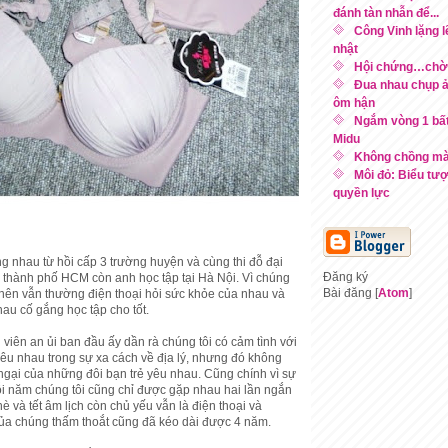
đánh tàn nhẫn để...
Công Vinh lặng l
nhật
Hội chứng…chờ
Đua nhau chụp ản
ôm hận
Ngắm vòng 1 bất
Midu
Không chồng mà
Môi đỏ: Biểu tư
quyền lực
g nhau từ hồi cấp 3 trường huyện và cùng thi đỗ đại
Đăng ký
o thành phố HCM còn anh học tập tại Hà Nội. Vì chúng
Bài đăng [
Atom
]
c nên vẫn thường điện thoại hỏi sức khỏe của nhau và
hau cố gắng học tập cho tốt.
viên an ủi ban đầu ấy dần rà chúng tôi có cảm tình với
yêu nhau trong sự xa cách về địa lý, nhưng đó không
ngại của những đôi bạn trẻ yêu nhau. Cũng chính vì sự
i năm chúng tôi cũng chỉ được gặp nhau hai lần ngắn
hè và tết âm lịch còn chủ yếu vẫn là điện thoại và
 của chúng thấm thoắt cũng đã kéo dài được 4 năm.