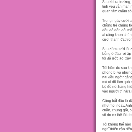
Sau khi ra trường,
tình yêu vẫn mặn 
quan tâm chăm só
Trong ngày cưới a
chồng trẻ chúng tôi
đều đổ dồn đôi mắt
ai cũng khen chúng
cưới thành đạt tr
Sau đám cưới tôi đ
bỗng ở đâu rơi ập 
tôi đã ước ao, xây
Tối hôm đó sau khi
phong bì và nhữn
hai đều ngỡ ngàng
mà ai đã làm quà 
bộ đồ nót hàng hiệ
vào người thì vừa 
Cũng bắt đầu từ đâ
như mọi ngày. Anh 
chăn, chung gối, c
số đo cơ thể tôi c
Tôi không thể nào
nghĩ thiển cận đến