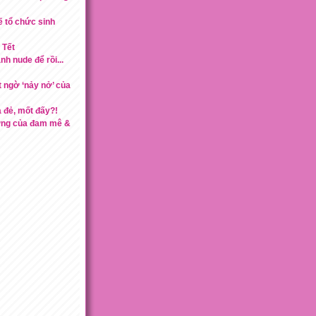
ẽ tổ chức sinh
 Tết
h nude để rồi...
 ngờ ‘nảy nở’ của
 đẻ, mốt đấy?!
ợng của đam mê &