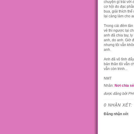
chuyện gì trái với
cơ hội đo đạc phầ
bua, giải thích th
lại càng làm cho a
Trong cái đêm tân 
vẻ thì ngược lại ch
anh đã chia tay, l
anh, do anh. Giờ đ
nhưng tôi vẫn khô
anh.
Anh đã vô tình đẩy
bản thân tôi vẫn 
vẫn còn trinh...
NMT
Nhãn:
Nơi chia sẻ
được đăng bởi P
0 NHẬN XÉT:
Đăng nhận xét