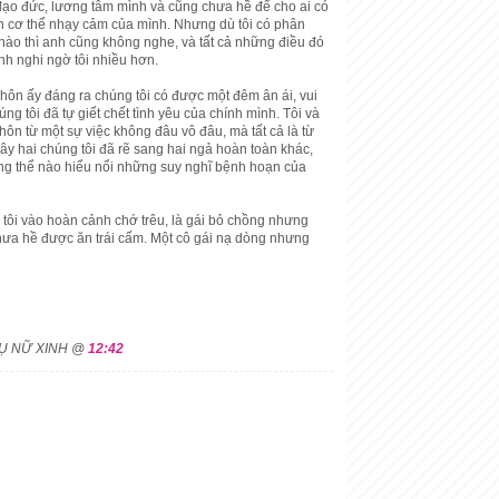
 đạo đức, lương tâm mình và cũng chưa hề để cho ai có
n cơ thể nhạy cảm của mình. Nhưng dù tôi có phân
ế nào thì anh cũng không nghe, và tất cả những điều đó
nh nghi ngờ tôi nhiều hơn.
hôn ấy đáng ra chúng tôi có được một đêm ân ái, vui
úng tôi đã tự giết chết tình yêu của chính mình. Tôi và
y hôn từ một sự việc không đâu vô đâu, mà tất cả là từ
ây hai chúng tôi đã rẽ sang hai ngả hoàn toàn khác,
ng thể nào hiểu nổi những suy nghĩ bệnh hoạn của
 tôi vào hoàn cảnh chớ trêu, là gái bỏ chồng nhưng
chưa hề được ăn trái cấm. Một cô gái nạ dòng nhưng
HỤ NỮ XINH @
12:42