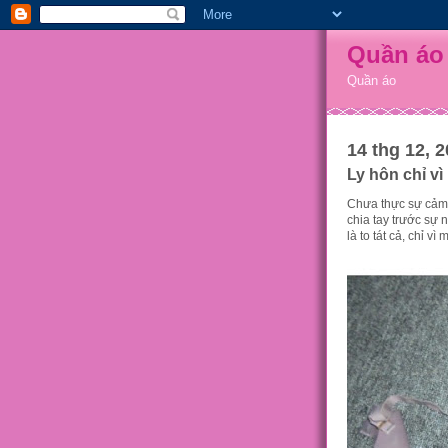
Quần áo
Quần áo
14 thg 12, 
Ly hôn chỉ vì 
Chưa thực sự cảm 
chia tay trước sự 
là to tát cả, chỉ v