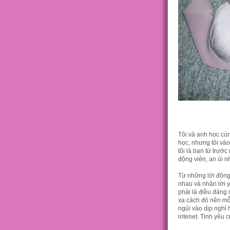
Tôi và anh học cùn
học, nhưng tôi và
tôi là bạn từ trướ
động viên, an ủi n
Từ những lời động 
nhau và nhận lời 
phải là điều đáng 
xa cách đó nên mỗ
ngủi vào dịp nghỉ 
intenet. Tình yêu