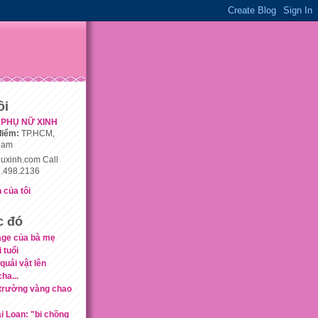
ôi
PHỤ NỮ XINH
điểm:
TP.HCM,
nam
uxinh.com Call
.498.2136
 của tôi
c đó
ge của bà mẹ
 tuổi
quái vật lên
ha...
hị trường vàng chao
i Loan: "bị chồng