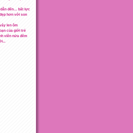
 dẫn đến… bất lực
 đẹp hơn với son
 váy len ôm
oạn của giới trẻ
nh viên nửa đêm
...