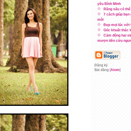
yêu Bình Minh
Răng xấu có thể
7 cách giúp bạn
môi
Đẹp mọi lúc với
Góc khuất thác l
Cảm động hai si
mượn tiền cứu người
Đăng ký
Bài đăng [
Atom
]