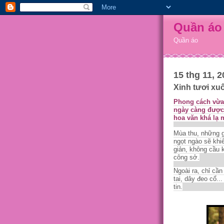
Quần áo
Quần áo
15 thg 11, 2
Xinh tươi xu
Phong cách vừa 
ngày càng được 
hoa văn khá lạ 
Mùa thu, những 
ngọt ngào sẽ khi
giản, không cầu k
công sở.
Ngoài ra, chỉ cần
tai, dây đeo cổ..
tin.