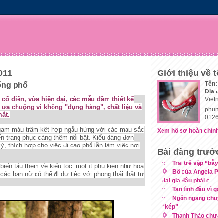
011
Giới thiệu về t
Tên:
ống phố
Địa 
cổ điển, vừa hiện đại, các mẫu đầm thiết kế
Viet
ưa chuộng vì không "đụng hàng", chất liệu và
phun
mắt
.
0126
gam màu trầm kết hợp ngẫu hứng với các màu sắc
Xem hồ sơ hoàn chỉnh
ến trang phục càng thêm nổi bật. Kiểu dáng đơn
ỳ, thích hợp cho việc đi dạo phố lẫn làm việc nơi
Bài đăng trướ
Trai trẻ sập “bẫy
 biến tấu thêm về kiểu tóc, một ít phụ kiện như hoa
Bố của Angela P
. các bạn nữ có thể đi dự tiệc với phong thái thật tự
đại gia đâu phải c...
Tan tình đầu vì 
Ngổn ngang chuy
“kép”
Thanh Thảo chưa