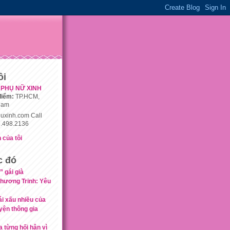
ôi
PHỤ NỮ XINH
điểm:
TP.HCM,
nam
uxinh.com Call
.498.2136
 của tôi
c đó
” gái già
hương Trinh: Yêu
gái xấu nhiều của
ện thông gia
 từng hối hận vì