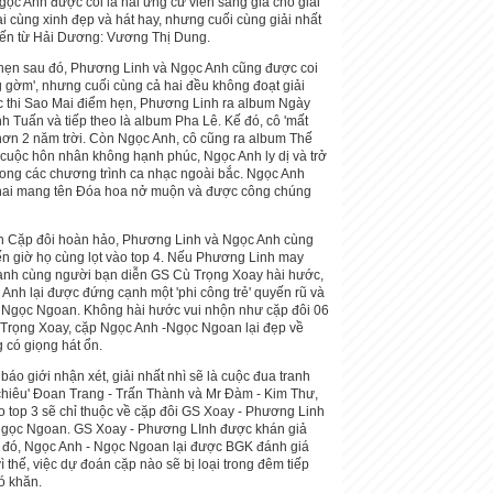
ọc Anh được coi là hai ứng cử viên sáng giá cho giải
i cùng xinh đẹp và hát hay, nhưng cuối cùng giải nhất
ĩ đến từ Hải Dương: Vương Thị Dung.
hẹn sau đó, Phương Linh và Ngọc Anh cũng được coi
ng gờm', nhưng cuối cùng cả hai đều không đoạt giải
c thi Sao Mai điểm hẹn, Phương Linh ra album Ngày
h Tuấn và tiếp theo là album Pha Lê. Kế đó, cô 'mất
 hơn 2 năm trời. Còn Ngọc Anh, cô cũng ra album Thế
u cuộc hôn nhân không hạnh phúc, Ngọc Anh ly dị và trở
trong các chương trình ca nhạc ngoài bắc. Ngọc Anh
 hai mang tên Đóa hoa nở muộn và được công chúng
h Cặp đôi hoàn hảo, Phương Linh và Ngọc Anh cùng
ến giờ họ cùng lọt vào top 4. Nếu Phương Linh may
nh cùng người bạn diễn GS Cù Trọng Xoay hài hước,
 Anh lại được đứng cạnh một 'phi công trẻ' quyến rũ và
 Ngọc Ngoan. Không hài hước vui nhộn như cặp đôi 06
Trọng Xoay, cặp Ngọc Anh -Ngọc Ngoan lại đẹp về
 có giọng hát ổn.
báo giới nhận xét, giải nhất nhì sẽ là cuộc đua tranh
 chiêu' Đoan Trang - Trấn Thành và Mr Đàm - Kim Thư,
o top 3 sẽ chỉ thuộc về cặp đôi GS Xoay - Phương Linh
Ngọc Ngoan. GS Xoay - Phương LInh được khán giả
i đó, Ngọc Anh - Ngọc Ngoan lại được BGK đánh giá
ì thế, việc dự đoán cặp nào sẽ bị loại trong đêm tiếp
ó khăn.