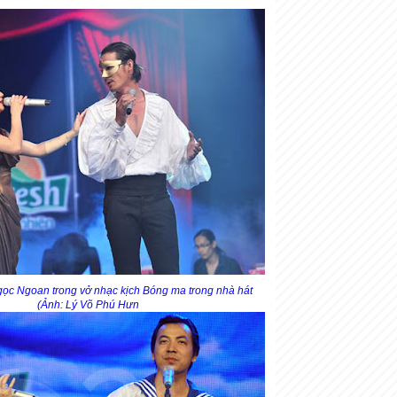
ọc Ngoan trong vở nhạc kịch Bóng ma trong nhà hát
(Ảnh: Lý Võ Phú Hưn