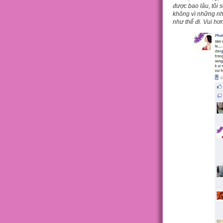
được bao lâu, tôi 
không vì những nhậ
như thế đi. Vui hơn