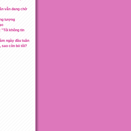
ân vẫn đang chờ
ởng tượng
ạo
"Tôi không tin
 làm ngày đầu tuần
 sao còn bỏ tôi?