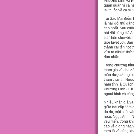
Phương Linh và Ng
quán quân vì cả ha
lại thuộc về ca s
Tại Sao Mai điểm 
là hai 'đối thủ đá
cao nhất. Sau cuộ
hát đôi cùng Hà An
tích' trên showbiz
giới tuyệt vời. Sa
thành cái tên hot 
vừa ra album thứ
đón nhận.
Trong chương trìn
tham gia và cho đ
mắn được đồng hà
thâm thúy thì Ngọc
nam tính là Quách
Phương Linh - Cù 
ngoại hình và cùng
Nhiều khán giả và 
giữa hai cặp 'lắm
do đó, một suất và
hoặc Ngọc Anh - 
yêu mến, trong kh
cao về giọng hát, v
theo là vô cùng kh