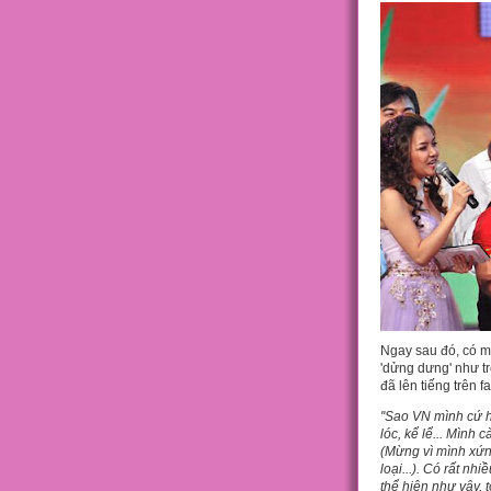
Ngay sau đó, có mộ
'dửng dưng' như tr
đã lên tiếng trên 
''Sao VN mình cứ h
lóc, kể lể... Mìn
(Mừng vì mình xứn
loại...). Có rất nh
thể hiện như vậy,