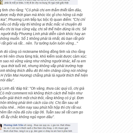
tình cho rằng: "
Có phải chị em thắm thiết lắm đâu,
được mấy thời gian mà khóc lóc gì̀ cho hỏng cả mặt
kia",
Phương Linh tiếp tục bộc lộ quan điểm
: "Chị chỉ
 nếu có thấy vậy thì không ai thắc mắc vì chuyện đó
u chị bị loại cũng vậy, chị sẽ thể hiện đúng là chị. Sẽ
 người thấy Phương Linh phải diễn cảnh khóc hay an
 không muốn. Số 1 không phải là nhất, dù bạn rất giỏi
ất giỏi và rất... nên. Tư tưởng luôn luôn vững..."
nh đó cũng có nickname không đồng tình và cho rằng
 trẻ nên chưa từng trải, khó kiểm soát được cảm xúc:
àm sao nó vững vàng như những người khác, kể ra em
i qua thời tuổi trẻ, nhưng không vấp phải trường hợp
inh không thích điều đó thì nên chăng cũng nói những
 H (Văn Mai Hương) chẳng phải là người thích thể hiện
nói đâu".
Linh đã 'đáp trả': "
Oh vâng, thưa các quý cô, chị già
i. Có một comment nói không thích cách thể hiện như
uốn giải thích một chút thôi, rằng không có ý gì. Đơn
 hôn không phải tính cách của chị. Chị lần sau sẽ
 nữa nhé... Hôm nay sau phút hồi hộp thì chị rất vui.
hêm lần nữa đã cứu cặp 06. Tuần sau sẽ rất cam go
g, tối ấy chắc không ngủ ngon đâu".