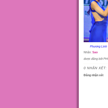
Phương Linh v
Nhãn:
Sao
được đăng bởi P
0 NHẬN XÉT:
Đăng nhận xét