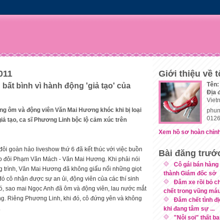
011
Giới thiệu về t
Tên:
bất bình vì hành động 'giả tạo' của
Địa 
Viet
ng ôm và động viên Văn Mai Hương khóc khi bị loại
phun
0126
iả tạo, ca sĩ Phương Linh bộc lộ cảm xúc trên
Xem hồ sơ hoàn chỉnh
ôi goàn hảo liveshow thứ 6 đã kết thúc với việc buồn
Bài đăng trướ
ặp đôi Phạm Văn Mách - Văn Mai Hương. Khi phải nói
Cô gái bán hàng
ng trình, Văn Mai Hương đã không giấu nổi những giọt
thành Giám đốc sở
ó cô nhận được sự an ủi, động viên của các thí sinh
Đâm xe rồi bỏ c
ó, sao mai Ngọc Anh đã ôm và động viên, lau nước mắt
chết trong vũng má
. Riêng Phương Linh, khi đó, cô đứng yên và không
Đâm chết tình đị
.
khi đang tâm sự ...
"Nội soi" thất bạ