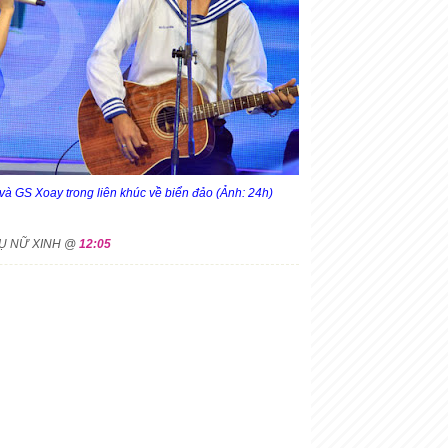
à GS Xoay trong liên khúc về biển đảo (Ảnh: 24h)
HỤ NỮ XINH @
12:05