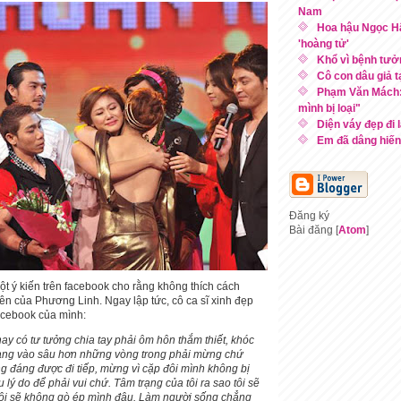
Nam
Hoa hậu Ngọc H
'hoàng tử'
Khổ vì bệnh tư
Cô con dâu giả t
Phạm Văn Mách: 
mình bị loại"
Diện váy đẹp đi
Em đã dâng hiến,
Đăng ký
Bài đăng [
Atom
]
t ý kiến trên facebook cho rằng không thích cách
ên của Phương Linh. Ngay lập tức, cô ca sĩ xinh đẹp
facebook của mình:
ay có tư tưởng chia tay phải ôm hôn thắm thiết, khóc
h càng vào sâu hơn những vòng trong phải mừng chứ
g đáng được đi tiếp, mừng vì cặp đôi mình không bị
iều lý do để phải vui chứ. Tâm trạng của tôi ra sao tôi sẽ
 tôi sẽ không gò ép mình đâu. Làm người sống chẳng