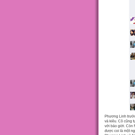
Phương Linh trước
và kiêu. Cô cũng 
với báo giới. Còn 
được coi là một ng