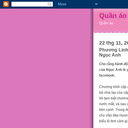
Quần áo
Quần áo
22 thg 11, 2
Phương Linh 
Ngọc Anh
Cho rằng hành độ
của Ngọc Anh là g
facebook.
Chương trình cặp đ
bã chia tay của c
lời tạm biệt chươ
nước mắt, và sau đ
bên cạnh. Trong đ
cho Văn Mai Hương
biểu lộ tình cảm gì