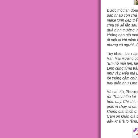
Được một fan đồng 
gặp nhau còn chả 
make xinh đẹp thế 
chia sẻ để lần sau
quá bình thường, nế
không bao giờ mọi
ủi một ai khi mình
nhưng có người sẽ r
Tuy nhiên, bên cạ
Văn Mai Hương còn
"
Em nó mới lên, l
Linh cũng từng trả
như vậy. Nếu mà L
lời thông cảm chứ,
hay diễn như Linh 
Và sau đó, Phương 
rồi. Thật nhiều lờ
hôm nay. Chị chỉ m
giản vì chạy ra ôm
không giải thích gì
Cảm ơn khán giả t
đấy, khá là lo lắn