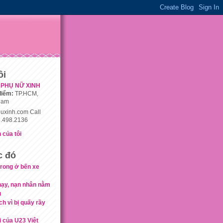
ôi
PHỤ NỮ XINH
điểm:
TP.HCM,
nam
uxinh.com Call
.498.2136
 của tôi
c đó
 rong ở bến xe
hạy, nạn nhân nằm
u
ch vì bị quấy rầy
i của U23 Việt