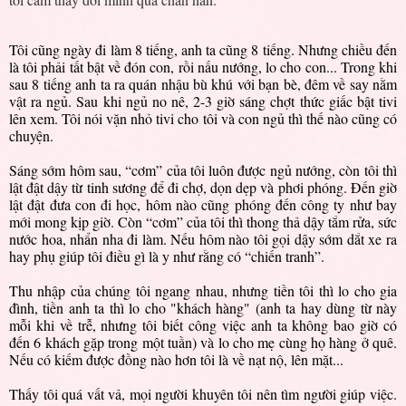
Tôi cũng ngày đi làm 8 tiếng, anh ta cũng 8 tiếng. Nhưng chiều đến
là tôi phải tất bật về đón con, rồi nấu nướng, lo cho con... Trong khi
sau 8 tiếng anh ta ra quán nhậu bù khú với bạn bè, đêm về say nằm
vật ra ngủ. Sau khi ngủ no nê, 2-3 giờ sáng chợt thức giấc bật tivi
lên xem. Tôi nói vặn nhỏ tivi cho tôi và con ngủ thì thế nào cũng có
chuyện.
Sáng sớm hôm sau, “cơm” của tôi luôn được ngủ nướng, còn tôi thì
lật đật dậy từ tinh sương để đi chợ, dọn dẹp và phơi phóng. Đến giờ
lật đật đưa con đi học, hôm nào cũng phóng đến công ty như bay
mới mong kịp giờ. Còn “cơm” của tôi thì thong thả dậy tắm rửa, sức
nước hoa, nhẩn nha đi làm. Nếu hôm nào tôi gọi dậy sớm dắt xe ra
hay phụ giúp tôi điều gì là y như rằng có “chiến tranh”.
Thu nhập của chúng tôi ngang nhau, nhưng tiền tôi thì lo cho gia
đình, tiền anh ta thì lo cho "khách hàng" (anh ta hay dùng từ này
mỗi khi về trễ, nhưng tôi biết công việc anh ta không bao giờ có
đến 6 khách gặp trong một tuần) và lo cho mẹ cùng họ hàng ở quê.
Nếu có kiếm được đồng nào hơn tôi là về nạt nộ, lên mặt...
Thấy tôi quá vất vả, mọi người khuyên tôi nên tìm người giúp việc.