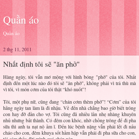
Quần áo
Quần áo
2 thg 11, 2011
Nhất định tôi sẽ "ăn phở"
Hàng ngày, tôi vẫn mơ mộng với hình bóng "phở" của tôi. Nhất
định đến một lúc nào đó tôi sẽ "ăn phở", không phải vì trả thù mà
vì tôi, vì món cơm của tôi thật “khó nuốt”!
Tôi, một phụ nữ, cũng đang “chán cơm thèm phở”! “Cơm” của tôi
hằng ngày tan làm là đi nhậu. Về đến nhà chẳng bao giờ biết trông
con hay đỡ đần cho vợ. Tôi cũng đã nhiều lần nhẹ nhàng khuyên
nhủ nhưng bất thành. Có đêm con khóc, nhờ chồng trông để đi pha
sữa thì anh ta nạt nộ ầm ĩ. Đến lúc bệnh nặng vẫn phải lết đi nấu
cháo cho con, đêm khuya sốt hầm hập vẫn phải đi pha sữa cho con,
tôi cảm thấy đời mình quá chán nản.