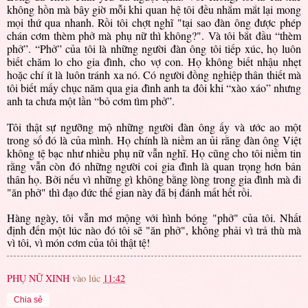
không hồn mà bây giờ mỗi khi quan hệ tôi đều nhắm mắt lại mong
mọi thứ qua nhanh. Rồi tôi chợt nghĩ "tại sao đàn ông được phép
chán cơm thèm phở mà phụ nữ thì không?". Và tôi bắt đầu “thèm
phở”. “Phở” của tôi là những người đàn ông tôi tiếp xúc, họ luôn
biết chăm lo cho gia đình, cho vợ con. Họ không biết nhậu nhẹt
hoặc chí ít là luôn tránh xa nó. Có người đồng nghiệp thân thiết mà
tôi biết mấy chục năm qua gia đình anh ta đôi khi “xào xáo” nhưng
anh ta chưa một lần “bỏ cơm tìm phở”.
Tôi thật sự ngưỡng mộ những người đàn ông ấy và ước ao một
trong số đó là của mình. Họ chính là niềm an ủi rằng đàn ông Việt
không tệ bạc như nhiều phụ nữ vẫn nghĩ. Họ cũng cho tôi niềm tin
rằng vẫn còn đó những người coi gia đình là quan trọng hơn bản
thân họ. Bởi nếu vì những gì không bằng lòng trong gia đình mà đi
"ăn phở" thì đạo đức thế gian này đã bị đánh mất hết rồi.
Hàng ngày, tôi vẫn mơ mộng với hình bóng "phở" của tôi. Nhất
định đến một lúc nào đó tôi sẽ "ăn phở", không phải vì trả thù mà
vì tôi, vì món cơm của tôi thật tệ!
PHỤ NỮ XINH
vào lúc
11:42
Chia sẻ