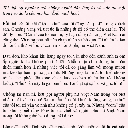
Tôi thật sự ngưỡng mộ những người đàn ông ấy và ước ao một
trong số đó là của mình... (Ảnh minh họa)
Rồi tình cờ tôi biết được “cơm” của tôi đăng “ăn phở” trong khách
sạn. Choáng váng và uất ức là những từ tôi có thể diễn đạt lại. Tôi
đòi ly hôn. “Cơm” của tôi năn nỉ, lý luận rằng đàn ông Việt Nam ai
cũng thế. Và rằng phụ nữ nên chấp nhận và bỏ qua. Dĩ nhiên là lần
đó tôi tha thứ, vì tôi, vì con và vì tôi là phụ nữ Việt Nam.
Đau đớn, khó khăn khi hàng ngày tôi vẫn nhớ đến cảnh anh ta ôm
ấp người khác không phải là tôi. Nhẫn nhịn chịu đựng, tự hoàn
thiện mình hơn là những việc tôi đã cố gắng làm với mong muốn
níu kéo lại hạnh phúc gia đình. Nhưng, một lần nữa tôi biết chồng
tôi lại "ăn phở" (làm sao chắc được có bao nhiêu lần tôi không
biết?). "Phở" lần này là gái bán hoa. Tôi thật sự sợ hãi và ghê tởm!
Chồng lại năn nỉ, kêu gọi người phụ nữ Việt Nam trong tôi biết
nhắm mắt và bỏ qua! Sau nhiều lần dứt khoát không xong, “cơm”
của tôi tối tối vẫn về nhà như không có gì xảy ra. Nhưng “cơm” của
tôi không biết rằng lòng tôi đã chết và người phụ nữ Việt Nam
trong tôi không thể bao dung mãi được.
Lòng đã chết. Tình yêu đã nguội lạnh. Với chồng, tôi là cái xác