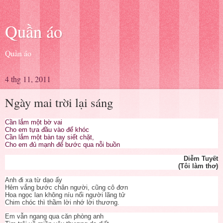
Quần áo
Quần áo
4 thg 11, 2011
Ngày mai trời lại sáng
Cần lắm một bờ vai
Cho em tựa đầu vào để khóc
Cần lắm một bàn tay siết chặt,
Cho em đủ mạnh để bước qua nỗi buồn
Diễm Tuyết
(Tôi làm thơ)
Anh đi xa từ dạo ấy
Hẻm vắng bước chân người, cũng cô đơn
Hoa ngọc lan không níu nổi người lãng tử
Chim chóc thì thầm lời nhớ lời thương.
Em vẫn ngang qua căn phòng anh