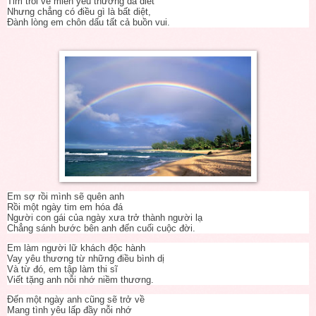
Tim trôi về miền yêu thương da diết
Nhưng chẳng có điều gì là bất diệt,
Đành lòng em chôn dấu tất cả buồn vui.
Em sợ rồi mình sẽ quên anh
Rồi một ngày tim em hóa đá
Người con gái của ngày xưa trở thành người lạ
Chẳng sánh bước bên anh đến cuối cuộc đời.
Em làm người lữ khách độc hành
Vay yêu thương từ những điều bình dị
Và từ đó, em tập làm thi sĩ
Viết tặng anh nỗi nhớ niềm thương.
Đến một ngày anh cũng sẽ trở về
Mang tình yêu lấp đầy nỗi nhớ