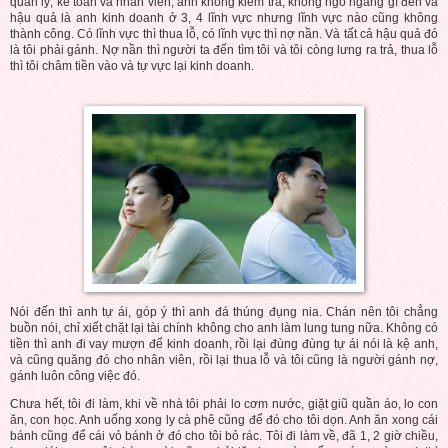
quản lý, kế toán và nhân viên, anh không kiểm tra, không ngó ngàng gì đến và
hậu quả là anh kinh doanh ở 3, 4 lĩnh vực nhưng lĩnh vực nào cũng không
thành công. Có lĩnh vực thì thua lỗ, có lĩnh vực thì nợ nần. Và tất cả hậu quả đó
là tôi phải gánh. Nợ nần thì người ta đến tìm tôi và tôi còng lưng ra trả, thua lỗ
thì tôi châm tiền vào và tự vực lại kinh doanh.
Nói đến thì anh tự ái, góp ý thì anh đá thúng đụng nia. Chán nên tôi chẳng
buồn nói, chỉ xiết chặt lại tài chính không cho anh làm lung tung nữa. Không có
tiền thì anh đi vay mượn để kinh doanh, rồi lại đùng đùng tự ái nói là kệ anh,
và cũng quăng đó cho nhân viên, rồi lại thua lỗ và tôi cũng là người gánh nợ,
gánh luôn công việc đó.
Chưa hết, tôi đi làm, khi về nhà tôi phải lo cơm nước, giặt giũ quần áo, lo con
ăn, con học. Anh uống xong ly cà phê cũng để đó cho tôi dọn. Anh ăn xong cái
bánh cũng để cái vỏ bánh ở đó cho tôi bỏ rác. Tôi đi làm về, đã 1, 2 giờ chiều,