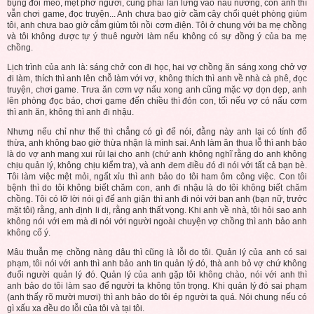
bụng đói meo, mệt phờ người, cũng phải lăn lưng vào nấu nướng, còn anh thì
vẫn chơi game, đọc truyện... Anh chưa bao giờ cầm cây chổi quét phòng giùm
tôi, anh chưa bao giờ cắm giùm tôi nồi cơm điện. Tôi ở chung với ba mẹ chồng
và tôi không được tự ý thuê người làm nếu không có sự đồng ý của ba mẹ
chồng.
Lịch trình của anh là: sáng chở con đi học, hai vợ chồng ăn sáng xong chở vợ
đi làm, thích thì anh lên chỗ làm với vợ, không thích thì anh về nhà cà phê, đọc
truyện, chơi game. Trưa ăn cơm vợ nấu xong anh cũng mặc vợ dọn dẹp, anh
lên phòng đọc báo, chơi game đến chiều thì đón con, tối nếu vợ có nấu cơm
thì anh ăn, không thì anh đi nhậu.
Nhưng nếu chỉ như thế thì chẳng có gì để nói, đằng này anh lại có tính đổ
thừa, anh không bao giờ thừa nhận là mình sai. Anh làm ăn thua lỗ thì anh bảo
là do vợ anh mang xui rủi lại cho anh (chứ anh không nghĩ rằng do anh không
chịu quản lý, không chịu kiểm tra), và anh đem điều đó đi nói với tất cả bạn bè.
Tôi làm việc mệt mỏi, ngất xỉu thì anh bảo do tôi ham ôm công việc. Con tôi
bệnh thì do tôi không biết chăm con, anh đi nhậu là do tôi không biết chăm
chồng. Tôi có lỡ lời nói gì để anh giận thì anh đi nói với bạn anh (bạn nữ, trước
mặt tôi) rằng, anh định li dị, rằng anh thất vọng. Khi anh về nhà, tôi hỏi sao anh
không nói với em mà đi nói với người ngoài chuyện vợ chồng thì anh bảo anh
không cố ý.
Mâu thuẫn mẹ chồng nàng dâu thì cũng là lỗi do tôi. Quản lý của anh có sai
phạm, tôi nói với anh thì anh bảo anh tin quản lý đó, thà anh bỏ vợ chứ không
đuổi người quản lý đó. Quản lý của anh gặp tôi không chào, nói với anh thì
anh bảo do tôi làm sao để người ta không tôn trọng. Khi quản lý đó sai phạm
(anh thấy rõ mười mươi) thì anh bảo do tôi ép người ta quá. Nói chung nếu có
gì xấu xa đều do lỗi của tôi và tại tôi.