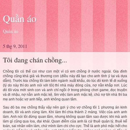
Quần áo
Quần áo
5 thg 9, 2011
Tôi đang chán chồng...
Chồng tôi có thể coi như con một vì có em chồng ở nước ngoài. Gia đình
chồng cũng khá giả và thương con (điều này đã tạo cho anh tính ỷ lại và dựa
dẫm). Trước kia chồng tôi làm bên ngành xuất khẩu, do lúc đó kinh tế đi xuống
(lý do này thì do anh nói với tôi) thì nhà máy đóng cửa, nợ nần khắp nơi. Lúc
đó tôi vừa mới sinh con và anh chỉ ngồi ở trong phòng chơi game, đọc truyện
và đi nhậu, nợ nần anh mặc kệ, tìm việc làm anh mặc kệ, chủ nợ tới nhà thì ba
mẹ anh hoặc vợ anh tiếp, anh không quan tâm.
Sau đó ba mẹ chồng thấy vậy nên gợi ý cho vợ chồng tôi 1 phương án kinh
doanh, tôi và anh cùng làm. Khi làm thì chia thành 2 mảng. Việc của anh anh
làm. Anh nói tôi đừng quan tâm, nhưng không quan tâm sao được khi mà anh
làm gì cũng qua loa, đại khái. Quan điểm của anh là cứ thuê quản lý, thuê kế
toán, sai nhân viên làm, chứ mình làm chi cho cực. Thế là anh phó mặc hết cho