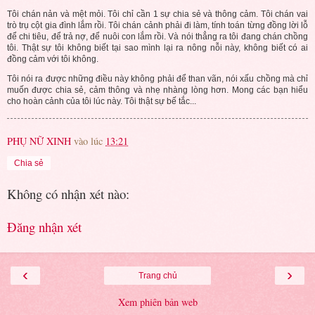
Tôi chán nản và mệt mỏi. Tôi chỉ cần 1 sự chia sẻ và thông cảm. Tôi chán vai
trò trụ cột gia đình lắm rồi. Tôi chán cảnh phải đi làm, tính toán từng đồng lời lỗ
để chi tiêu, để trả nợ, để nuôi con lắm rồi. Và nói thẳng ra tôi đang chán chồng
tôi. Thật sự tôi không biết tại sao mình lại ra nông nỗi này, không biết có ai
đồng cảm với tôi không.
Tôi nói ra được những điều này không phải để than vãn, nói xấu chồng mà chỉ
muốn được chia sẻ, cảm thông và nhẹ nhàng lòng hơn. Mong các bạn hiểu
cho hoàn cảnh của tôi lúc này. Tôi thật sự bế tắc...
PHỤ NỮ XINH
vào lúc
13:21
Chia sẻ
Không có nhận xét nào:
Đăng nhận xét
‹
›
Trang chủ
Xem phiên bản web