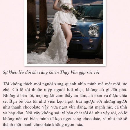
Sự khéo léo đôi khi cũng khiến Thụy Vân gặp rắc rối
Tôi không thích mọi người xung quanh nhìn mình mà mệt mỏi, ức
chế. Có lẽ tôi thuộc tuýp người hơi nhạt, không có gì đột phá.
Nhưng ở bên tôi, mọi người cảm thấy an tâm, an toàn và được chia
sẻ. Bạn bè bảo tôi như viên kẹo ngọt, trái ngược với những người
như thanh chocolate vậy, vừa ngọt vừa đắng, rất mạnh mẽ, cá tính
và hấp dẫn. Nói vậy không sai, vì bản chất tôi đã như vậy rồi, có lẽ
không nên cố biến mình từ kẹo ngọt sang chocolate, vì như thế sẽ
thành một thanh chocolate không ngon nữa.