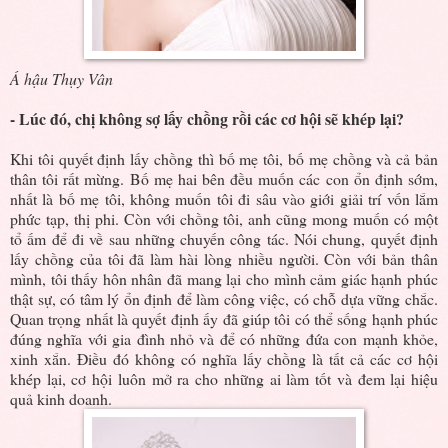
Á hậu Thụy Vân
- Lúc đó, chị không sợ lấy chồng rồi các cơ hội sẽ khép lại?
Khi tôi quyết định lấy chồng thì bố mẹ tôi, bố mẹ chồng và cả bản
thân tôi rất mừng. Bố mẹ hai bên đều muốn các con ổn định sớm,
nhất là bố mẹ tôi, không muốn tôi đi sâu vào giới giải trí vốn lắm
phức tạp, thị phi. Còn với chồng tôi, anh cũng mong muốn có một
tổ ấm để đi về sau những chuyến công tác. Nói chung, quyết định
lấy chồng của tôi đã làm hài lòng nhiều người. Còn với bản thân
mình, tôi thấy hôn nhân đã mang lại cho mình cảm giác hạnh phúc
thật sự, có tâm lý ổn định để làm công việc, có chỗ dựa vững chắc.
Quan trọng nhất là quyết định ấy đã giúp tôi có thể sống hạnh phúc
đúng nghĩa với gia đình nhỏ và để có những đứa con mạnh khỏe,
xinh xắn. Điều đó không có nghĩa lấy chồng là tất cả các cơ hội
khép lại, cơ hội luôn mở ra cho những ai làm tốt và đem lại hiệu
quả kinh doanh.