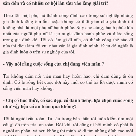
săn đón và có nhiều cơ hội lấn sâu vào làng giải trí?
Theo tôi, một phụ nữ thành công đỉnh cao trong sự nghiệp nhưng
gia đình không êm ấm hoặc không có thời gian cho gia đình thì
không phải là một phụ nữ hạnh phúc. Suy cho cùng, hạnh phúc lớn
nhất của người phụ nữ là tạo ra gia đình hạnh phúc và được sống
trong gia đình đó. Tôi có làm gì đi nữa, có thành công thế nào đi
nữa thì điều làm tôi vui nhất vẫn là gia đình mình. Điều đó nghĩa là
gia đình luôn ở trên sự nghiệp của tôi.
- Vậy nói rằng cuộc sống của chị đang viên mãn ?
Tôi không dám nói viên mãn hay hoàn hảo, chỉ dám dùng từ ổn
định. Có lẽ sống hết cuộc đời này mới có thể trả lời được mình có
sống viên mãn hay không.
- Chị có học thức, có sắc đẹp, có danh tiếng, lựa chọn cuộc sống
như vậy liệu có an toàn quá không?
Tôi là người cầu toàn. Tự sâu trong bản thân tôi luôn kiếm tìm một
cái gì đó tròn trịa, an toàn. Đôi khi, tôi cũng tự hỏi mình có phải là
người an phận, và nếu không thì mình sẽ đi tìm những đỉnh cao mới