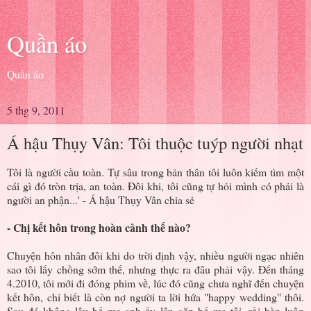
Quần áo
Quần áo
5 thg 9, 2011
Á hậu Thụy Vân: Tôi thuộc tuýp người nhạt
Tôi là người cầu toàn. Tự sâu trong bản thân tôi luôn kiếm tìm một
cái gì đó tròn trịa, an toàn. Đôi khi, tôi cũng tự hỏi mình có phải là
người an phận...' - Á hậu Thụy Vân chia sẻ
- Chị kết hôn trong hoàn cảnh thế nào?
Chuyện hôn nhân đôi khi do trời định vậy, nhiều người ngạc nhiên
sao tôi lấy chồng sớm thế, nhưng thực ra đâu phải vậy. Đến tháng
4.2010, tôi mới đi đóng phim về, lúc đó cũng chưa nghĩ đến chuyện
kết hôn, chỉ biết là còn nợ người ta lời hứa "happy wedding" thôi.
Sau đó không lâu bố mẹ anh ấy lên gặp bố mẹ tôi, rồi bàn luôn