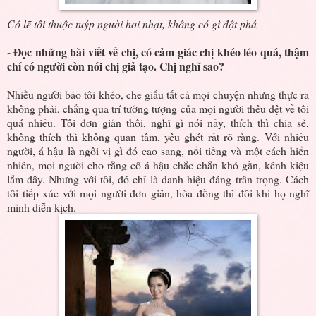
Có lẽ tôi thuộc tuýp người hơi nhạt, không có gì đột phá
- Đọc những bài viết về chị, có cảm giác chị khéo léo quá, thậm
chí có người còn nói chị giả tạo. Chị nghĩ sao?
Nhiều người bảo tôi khéo, che giấu tất cả mọi chuyện nhưng thực ra
không phải, chẳng qua trí tưởng tượng của mọi người thêu dệt về tôi
quá nhiều. Tôi đơn giản thôi, nghĩ gì nói nấy, thích thì chia sẻ,
không thích thì không quan tâm, yêu ghét rất rõ ràng. Với nhiều
người, á hậu là ngôi vị gì đó cao sang, nổi tiếng và một cách hiển
nhiên, mọi người cho rằng cô á hậu chắc chắn khó gần, kênh kiệu
lắm đây. Nhưng với tôi, đó chỉ là danh hiệu đáng trân trọng. Cách
tôi tiếp xúc với mọi người đơn giản, hòa đồng thì đôi khi họ nghĩ
mình diễn kịch.