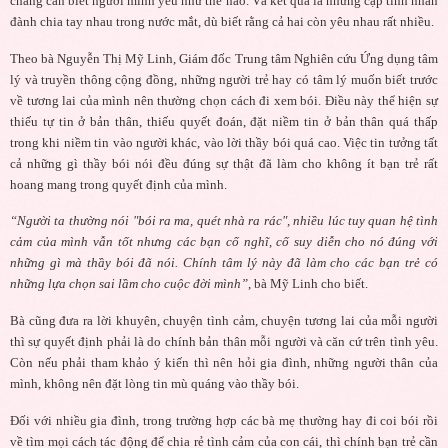
chẳng cần biết người mình yêu như thế nào. Và kết quả là những cặp tình nhân
đành chia tay nhau trong nước mắt, dù biết rằng cả hai còn yêu nhau rất nhiều.
Theo bà Nguyễn Thị Mỹ Linh, Giám đốc Trung tâm Nghiên cứu Ứng dụng tâm
lý và truyền thông cộng đồng, những người trẻ hay có tâm lý muốn biết trước
về tương lai của mình nên thường chọn cách đi xem bói. Điều này thể hiện sự
thiếu tự tin ở bản thân, thiếu quyết đoán, đặt niềm tin ở bản thân quá thấp
trong khi niềm tin vào người khác, vào lời thầy bói quá cao. Việc tin tưởng tất
cả những gì thầy bói nói đều đúng sự thật đã làm cho không ít bạn trẻ rất
hoang mang trong quyết định của mình.
“Người ta thường nói "bói ra ma, quét nhà ra rác", nhiều lúc tuy quan hệ tình
cảm của mình vẫn tốt nhưng các bạn cố nghĩ, cố suy diễn cho nó đúng với
những gì mà thầy bói đã nói. Chính tâm lý này đã làm cho các bạn trẻ có
những lựa chọn sai lầm cho cuộc đời mình”
, bà Mỹ Linh cho biết.
Bà
cũng đưa ra lời khuyên, chuyện tình cảm, chuyện tương lai của mỗi người
thì sự quyết định phải là do chính bản thân mỗi người và căn cứ trên tình yêu.
Còn nếu phải tham khảo ý kiến thì nên hỏi gia đình, những người thân của
mình, không nên đặt lòng tin mù quáng vào thầy bói.
Đối với nhiều gia đình, trong trường hợp các bà mẹ thường hay đi coi bói rồi
về tìm mọi cách tác động để chia rẻ tình cảm của con cái, thì chính bạn trẻ cần