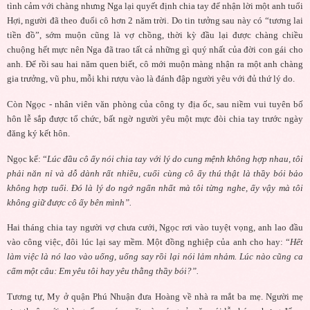
tình cảm với chàng nhưng Nga lại quyết định chia tay để nhận lời một anh tuổi
Hợi, người đã theo đuổi cô hơn 2 năm trời. Do tin tưởng sau này có “tương lai
tiền đồ”, sớm muộn cũng là vợ chồng, thời kỳ đầu lại được chàng chiều
chuộng hết mực nên Nga đã trao tất cả những gì quý nhất của đời con gái cho
anh. Để rồi sau hai năm quen biết, cô mới muộn màng nhận ra một anh chàng
gia trưởng, vũ phu, mỗi khi rượu vào là đánh đập người yêu với đủ thứ lý do.
Còn Ngọc - nhân viên văn phòng của công ty địa ốc, sau niềm vui tuyên bố
hôn lễ sắp được tổ chức, bất ngờ người yêu một mực đòi chia tay trước ngày
đăng ký kết hôn.
Ngọc kể: “
Lúc đầu cô ấy nói chia tay với lý do cung mệnh không hợp nhau, tôi
phải năn nỉ và dỗ dành rất nhiều, cuối cùng cô ấy thú thật là thầy bói bảo
không hợp tuổi. Đó là lý do ngớ ngẩn nhất mà tôi từng nghe, ấy vậy mà tôi
không giữ được cô ấy bên mình”.
Hai tháng chia tay người vợ chưa cưới, Ngọc rơi vào tuyệt vọng, anh lao đầu
vào công việc, đôi lúc lại say mềm. Một đồng nghiệp của anh cho hay: “
Hết
làm việc là nó lao vào uống, uống say rồi lại nói lảm nhảm. Lúc nào cũng ca
cẩm một câu: Em yêu tôi hay yêu thằng thầy bói?”.
Tương tự, My ở quận Phú Nhuận đưa Hoàng về nhà ra mắt ba mẹ. Người mẹ