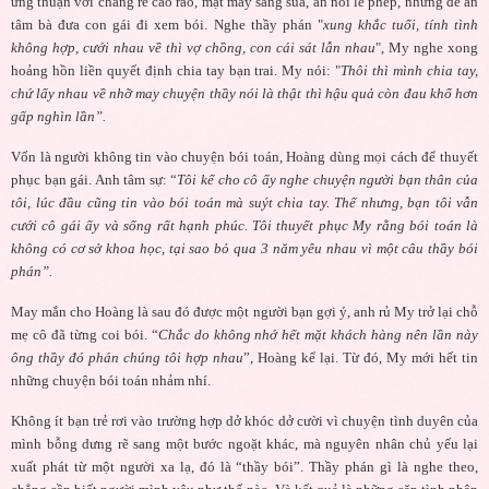
ưng thuận với chàng rể cao ráo, mặt mày sáng sủa, ăn nói lễ phép, nhưng để an
tâm bà đưa con gái đi xem bói. Nghe thầy phán "
xung khắc tuổi, tính tình
không hợp, cưới nhau về thì vợ chồng, con cái sát lẫn nhau
", My nghe xong
hoảng hồn liền quyết định chia tay bạn trai. My nói: "
Thôi thì mình chia tay,
chứ lấy nhau về nhỡ may chuyện thầy nói là thật thì hậu quả còn đau khổ hơn
gấp nghìn lần”.
Vốn là người không tin vào chuyện bói toán, Hoàng dùng mọi cách để thuyết
phục bạn gái. Anh tâm sự: “
Tôi kể cho cô ấy nghe chuyện người bạn thân của
tôi, lúc đầu cũng tin vào bói toán mà suýt chia tay. Thế nhưng, bạn tôi vẫn
cưới cô gái ấy và sống rất hạnh phúc. Tôi thuyết phục My rằng bói toán là
không có cơ sở khoa học, tại sao bỏ qua 3 năm yêu nhau vì một câu thầy bói
phán”.
May mắn cho Hoàng là sau đó được một người bạn gợi ý, anh rủ My trở lại chỗ
mẹ cô đã từng coi bói. “
Chắc do không nhớ hết mặt khách hàng nên lần này
ông thầy đó phán chúng tôi hợp nhau
”, Hoàng kể lại. Từ đó, My mới hết tin
những chuyện bói toán nhảm nhí.
Không ít bạn trẻ rơi vào trường hợp dở khóc dở cười vì chuyện tình duyên của
mình bỗng dưng rẽ sang một bước ngoặt khác, mà nguyên nhân chủ yếu lại
xuất phát từ một người xa lạ, đó là “thầy bói”. Thầy phán gì là nghe theo,