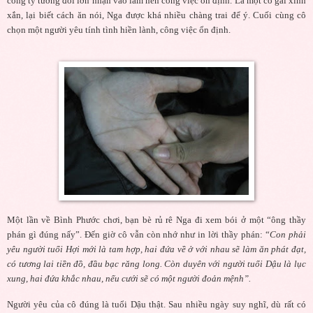
công ty tương đối lớn nhận vào làm nên công việc ổn định. Là một cô gái xinh
xắn, lại biết cách ăn nói, Nga được khá nhiều chàng trai để ý. Cuối cùng cô
chọn một người yêu tính tình hiền lành, công việc ổn định.
Một lần về Bình Phước chơi, bạn bè rủ rê Nga đi xem bói ở một “ông thầy
phán gì đúng nấy”. Đến giờ cô vẫn còn nhớ như in lời thầy phán: “
Con phải
yêu người tuổi Hợi mới là tam hợp, hai đứa về ở với nhau sẽ làm ăn phát đạt,
có tương lai tiền đồ, đầu bạc răng long. Còn duyên với người tuổi Dậu là lục
xung, hai đứa khắc nhau, nếu cưới sẽ có một người đoản mệnh”.
Người yêu của cô đúng là tuổi Dậu thật. Sau nhiều ngày suy nghĩ, dù rất có