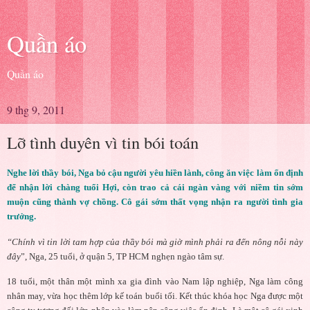
Quần áo
Quần áo
9 thg 9, 2011
Lỡ tình duyên vì tin bói toán
Nghe lời thầy bói, Nga bỏ cậu người yêu hiền lành, công ăn việc làm ổn định
để nhận lời chàng tuổi Hợi, còn trao cả cái ngàn vàng với niềm tin sớm
muộn cũng thành vợ chồng. Cô gái sớm thất vọng nhận ra người tình gia
trưởng.
“Chính vì tin lời tam hợp của thầy bói mà giờ mình phải ra đến nông nỗi này
đây
”, Nga, 25 tuổi, ở quận 5, TP HCM nghẹn ngào tâm sự.
18 tuổi, một thân một mình xa gia đình vào Nam lập nghiệp, Nga làm công
nhân may, vừa học thêm lớp kế toán buổi tối. Kết thúc khóa học Nga được một