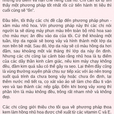
những ưu điểm và hạn chế riêng của nó. Chỉ cần tôi tự tìm
thấy một phương pháp tốt nhất rồi cứ tiến hành trị liệu thì
cuối cùng sẽ “ổn”.
Đầu tiên, tôi thấy các chị đề cập đến phương pháp phun -
xăm màu nhũ hoa. Với phương pháp này thì các chị nói
người ta sẽ dùng máy phun màu trên toàn bộ nhũ hoa sao
cho màu mực ăn đều vào da của tôi. Cứ thế khoảng một
tuần, lớp da ngoài sẽ bong vảy và hình thành một lớp da
non trên bề mặt. Sau đó, lớp da này sẽ có màu hồng da hơi
đậm, sau khoảng một vài tháng thì lớp da này ổn định.
Nhưng các chị cũng lại cảnh báo rằng nhũ hoa là tụ điểm
của các dây thần kinh cảm giác, nếu kim máy chạy không
đều, đầm kim quá sâu có thể gây ra sẹo. Lại thêm đây cũng
là vùng thường xuyên phải chịu sự tiếp xúc với áo nên trong
suốt quá trình da chưa bong vảy hoặc chưa ổn định, lại
thêm nước mô tiết ra, cọ xát vào áo sẽ làm cho đầu ti vặn
vẹo và tạo thành các nếp gấp. Đến khi bong vảy xong thì
phần lớn là màu không đều, trông rất nham nhở và không
đẹp.
Các chị cũng giới thiệu cho tôi qua về phương pháp thoa
kem làm hồng nhũ hoa được chế xuất từ các vitamin C và E.