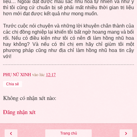
liệu… Ngoài đạt được màu sắc nhũ hoa tự nhiên và như ý
thì tôi cũng cứ chuẩn bị sẽ phải mất nhiều thời gian trị liệu
hơn mới đạt được kết quả như mong muốn.
Trước cuộc nói chuyện và những lời khuyên chân thành của
các chị đồng nghiệp lại khiến tôi bất ngờ hoang mang và bối
rối. Nếu có điều kiện như tôi có nên đi làm hồng nhũ hoa
hay không? Và nếu có thì chị em hãy chỉ giùm tôi một
phương pháp cũng như địa chỉ làm hồng nhũ hoa tin cậy
với!
PHỤ NỮ XINH
vào lúc
12:17
Chia sẻ
Không có nhận xét nào:
Đăng nhận xét
‹
›
Trang chủ