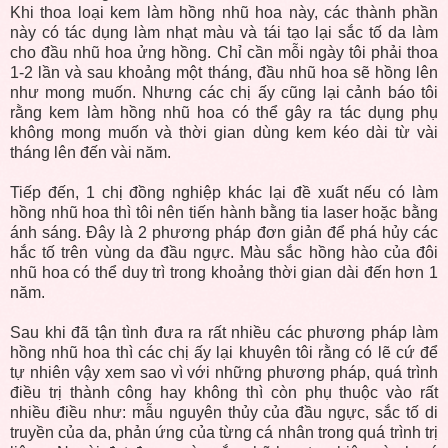
Khi thoa loại kem làm hồng nhũ hoa này, các thành phần
này có tác dụng làm nhạt màu và tái tạo lại sắc tố da làm
cho đầu nhũ hoa ửng hồng. Chỉ cần mỗi ngày tôi phải thoa
1-2 lần và sau khoảng một tháng, đầu nhũ hoa sẽ hồng lên
như mong muốn. Nhưng các chị ấy cũng lại cảnh báo tôi
rằng kem làm hồng nhũ hoa có thể gây ra tác dụng phụ
không mong muốn và thời gian dùng kem kéo dài từ vài
tháng lên đến vài năm.
Tiếp đến, 1 chị đồng nghiệp khác lại đề xuất nếu có làm
hồng nhũ hoa thì tôi nên tiến hành bằng tia laser hoặc bằng
ánh sáng. Đây là 2 phương pháp đơn giản để phá hủy các
hắc tố trên vùng da đầu ngực. Màu sắc hồng hào của đôi
nhũ hoa có thể duy trì trong khoảng thời gian dài đến hơn 1
năm.
Sau khi đã tận tình đưa ra rất nhiều các phương pháp làm
hồng nhũ hoa thì các chị ấy lại khuyên tôi rằng có lẽ cứ để
tự nhiên vậy xem sao vì với những phương pháp, quá trình
điều trị thành công hay không thì còn phụ thuộc vào rất
nhiều điều như: mẫu nguyên thủy của đầu ngực, sắc tố di
truyền của da, phản ứng của từng cá nhân trong quá trình trị