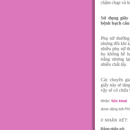
chậm chạp và k
Sử dụng giấy 
bệnh bạch cầu
Phụ nữ thường
nhưng đôi khi l
nhiều phụ nữ t
họ không hề ha
trắng nhưng l
nhiều chất tẩy.
Các chuyên gi
giấy này sẽ tăn
vậy sẽ có chứa v
Nhãn:
Sức khoẻ
được đăng bởi P
0 NHẬN XÉT:
Đăng nhận xét