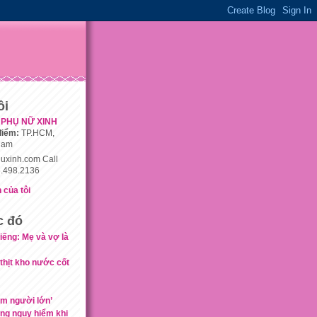
ôi
PHỤ NỮ XINH
điểm:
TP.HCM,
nam
uxinh.com Call
.498.2136
 của tôi
c đó
tiếng: Mẹ và vợ là
hịt kho nước cốt
àm người lớn’
ng nguy hiểm khi