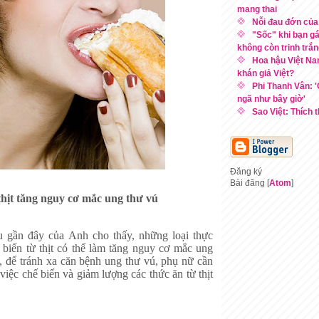
mang thai
Nỗi đau đớn của
"Sốc" khi bạn g
không còn trinh trắ
Hoa hậu Việt Na
khán giả Việt?
Phi Thanh Vân: 
ngã như bây giờ'
Sao Việt: Thích th
Đăng ký
Bài đăng [
Atom
]
hịt tăng nguy cơ mắc ung thư vú
 gần đây của Anh cho thấy, những loại thực
biến từ thịt có thể làm tăng nguy cơ mắc ung
, để tránh xa căn bệnh ung thư vú, phụ nữ cần
 việc chế biến và giảm lượng các thức ăn từ thịt