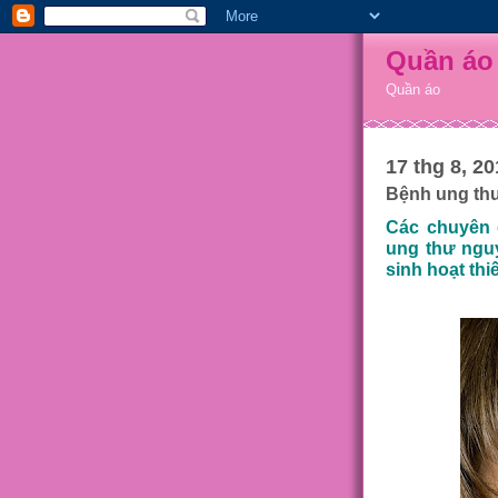
Quần áo
Quần áo
17 thg 8, 20
Bệnh ung thư
Các chuyên g
ung thư ngu
sinh hoạt thi