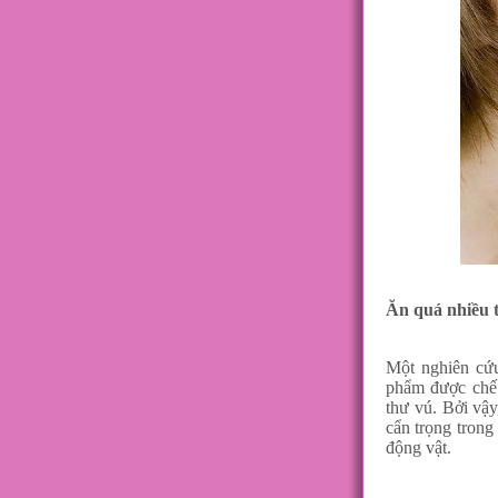
Ăn quá nhiều t
Một nghiên cứu
phẩm được chế 
thư vú. Bởi vậy
cẩn trọng trong
động vật.