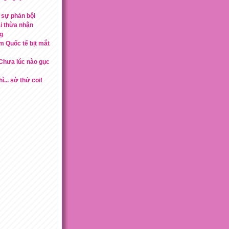
 sự phản bội
ái thừa nhận
ng
m Quốc tế bịt mắt
'Chưa lúc nào gục
ì... sờ thử coi!