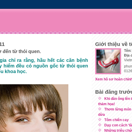
11
Giới thiệu về t
Tên:
 đến từ thói quen.
Địa 
ia chỉ ra rằng, hầu hết các căn bệnh
Viet
y hiểm đều có nguồn gốc từ thói quen
phun
ếu khoa học.
0126
Xem hồ sơ hoàn chỉnh
Bài đăng trướ
Khi đàn ông lên 
thảm họa!
Thơm lừng món t
dừa
Tôm chiên cay
Dạy con cách ‘l
Những triệu chứ