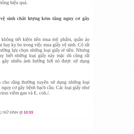
hông hiệu quả.
vệ sinh chất lượng kém tăng nguy cơ gây
 không tiết kiệm tiền mua mỹ phẩm, quần áo
ại hay ky bo trong việc mua giấy vệ sinh. Có rất
hường lựa chọn những loại giấy rẻ tiền. Nhưng
y biết những loại giấy này mặc dù cũng rất
ại gây nhiều ảnh hưởng bởi nó được sử dụng
a cho rằng thường xuyên sử dụng những loại
g nguy cơ gây bệnh bạch cầu. Các loại giấy như
irus viêm gan và E. coli./.
HỤ NỮ XINH @
10:55