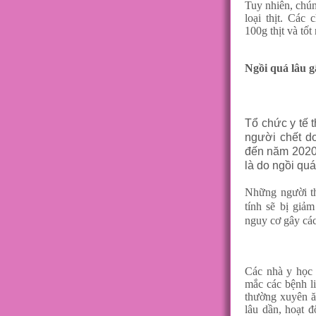
Tuy nhiên, chún
loại thịt. Các
100g thịt và tố
Ngồi quá lâu g
Tổ chức y tế t
người chết do
đến năm 2020,
là do ngồi qu
Những người th
tính sẽ bị giả
nguy cơ gây các
Các nhà y học 
mắc các bệnh l
thường xuyên ă
lâu dần, hoạt đ