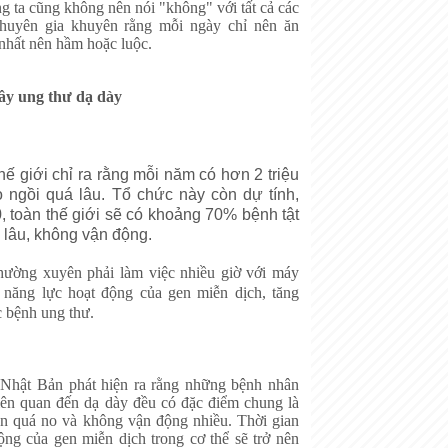
g ta cũng không nên nói "không" với tất cả các
 chuyên gia khuyên rằng mỗi ngày chỉ nên ăn
t nhất nên hầm hoặc luộc.
ây ung thư dạ dày
hế giới chỉ ra rằng mỗi năm có hơn 2 triệu
 ngồi quá lâu. Tổ chức này còn dự tính,
 toàn thế giới sẽ có khoảng 70% bệnh tật
á lâu, không vận động.
ường xuyên phải làm việc nhiều giờ với máy
m năng lực hoạt động của gen miễn dịch, tăng
 bệnh ung thư.
Nhật Bản phát hiện ra rằng những bệnh nhân
iên quan đến dạ dày đều có đặc điểm chung là
n quá no và không vận động nhiều. Thời gian
ộng của gen miễn dịch trong cơ thể sẽ trở nên