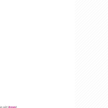
 xét [
Atom
]