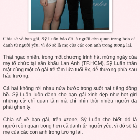
Chia sẻ về bạn gái, Sỹ Luân bảo đó là người còn quan trọng hơn cả
danh từ người yêu, vì đó sẽ là mẹ của các con anh trong tương lai.
Thật ngạc nhiên, trong một chương trình hát mừng ngày của
mẹ tổ chức tại sân khấu Lan Anh (TP.HCM), Sỹ Luân thân
mật cùng một cô gái trẻ tầm lứa tuổi 9x, dễ thương phía sau
hậu trường.
Cả hai không rời nhau nửa bước trong suốt hai tiếng đồng
hồ. Sỹ Luân luôn dành cho bạn gái xinh đẹp như hot girl
những cử chỉ quan tâm mà chỉ nhìn thôi nhiều người đã
phải ghen tỵ.
Chia sẻ về bạn gái, trên xzone, Sỹ Luân cho biết: đó là
người còn quan trọng hơn cả danh từ người yêu, vì đó sẽ là
mẹ của các con anh trong tương lai.