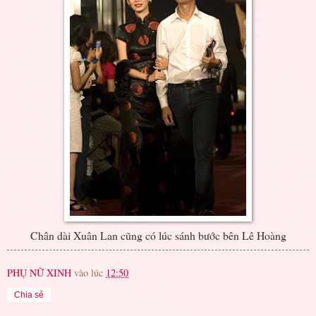
Chân dài Xuân Lan cũng có lúc sánh bước bên Lê Hoàng
PHỤ NỮ XINH
vào lúc
12:50
Chia sẻ