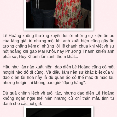
Lê Hoàng không thường xuyên lui tới những sự kiện ồn ào
của làng giải trí nhưng một khi anh xuất hiện cũng gây ấn
tượng chẳng kém gì những lời lẽ chanh chua khi viết về sự
hốt hoảng khi gặp Mai Khôi, hay Phương Thanh khiến anh
phải sợ, Huy Khánh làm anh thèm khát...
Hầu như lần nào xuất hiện, đạo diễn Lê Hoàng cũng có một
hotgirl nào đó đi cùng. Và điều làm nên sự khác biệt của vị
đạo diễn tài hoa này là dù quần áo có thể mặc đi mặc lại,
nhưng hotgirl thì không bao giờ "đụng hàng".
Dù quá chênh lệch về tuổi tác, nhưng đạo diễn Lê Hoàng
không ngần ngại thể hiện những cử chỉ thân mật, tình tứ
dành cho các hot girl.