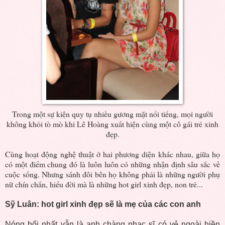
Trong một sự kiện quy tụ nhiều gương mặt nổi tiếng, mọi người
không khỏi tò mò khi Lê Hoàng xuất hiện cùng một cô gái trẻ xinh
đẹp.
Cùng hoạt động nghệ thuật ở hai phương diện khác nhau, giữa họ
có một điểm chung đó là luôn luôn có những nhận định sâu sắc về
cuộc sống. Nhưng sánh đôi bên họ không phải là những người phụ
nữ chín chắn, hiểu đời mà là những hot girl xinh đẹp, non trẻ...
Sỹ Luân: hot girl xinh đẹp sẽ là mẹ của các con anh
Nóng hổi nhất vẫn là anh chàng nhạc sĩ có vẻ ngoài hiền