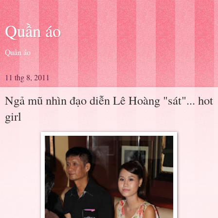
Quần áo
Quần áo
11 thg 8, 2011
Ngả mũ nhìn đạo diễn Lê Hoàng "sát"... hot
girl