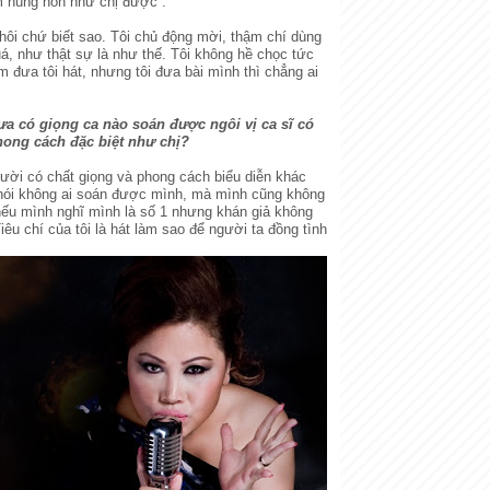
m hùng hồn như chị được”.
thôi chứ biết sao. Tôi chủ động mời, thậm chí dùng
quá, như thật sự là như thế. Tôi không hề chọc tức
m đưa tôi hát, nhưng tôi đưa bài mình thì chẳng ai
hưa có giọng ca nào soán được ngôi vị ca sĩ có
hong cách đặc biệt như chị?
ười có chất giọng và phong cách biểu diễn khác
 nói không ai soán được mình, mà mình cũng không
nếu mình nghĩ mình là số 1 nhưng khán giả không
iêu chí của tôi là hát làm sao để người ta đồng tình