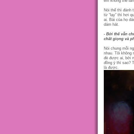
em không thể là
Nói thế thì đành 
từ “lạy” thì hơi 
ai. Bài của họ dá
dám hát.
- Bởi thế vẫn c
chất giọng và p
Nói chung mỗi ng
nhau. Tôi không
đè được ai, bởi 
đồng ý thì sao? T
là được.