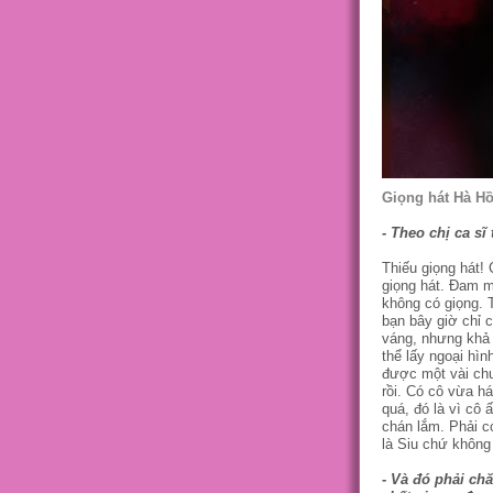
Giọng hát Hà Hồ
- Theo chị ca sĩ
Thiếu giọng hát! 
giọng hát. Đam m
không có giọng. 
bạn bây giờ chỉ 
váng, nhưng khả 
thể lấy ngoại hìn
được một vài chư
rồi. Có cô vừa h
quá, đó là vì cô
chán lắm. Phải c
là Siu chứ không
- Và đó phải chă