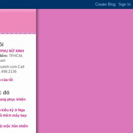
ôi
PHỤ NỮ XINH
điểm:
TP.HCM,
nam
uxinh.com Call
.498.2136
 của tôi
c đó
rang phục khiến
.
 kiêu kỳ ở Nga
i thích máy bay
t mộc hồn nhiên