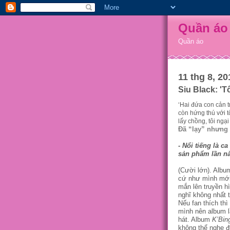
Quần áo
Quần áo
11 thg 8, 20
Siu Black: 'T
‘Hai đứa con cản 
còn hứng thú với t
lấy chồng, tôi ngại
Đã “lạy” nhưng 
- Nổi tiếng là c
sản phẩm lần nà
(Cười lớn). Albu
cứ như mình mới 
mắn lên truyền h
nghĩ không nhất t
Nếu fan thích thì
mình nên album l
hát. Album
K’Bin
không thể nghe đ