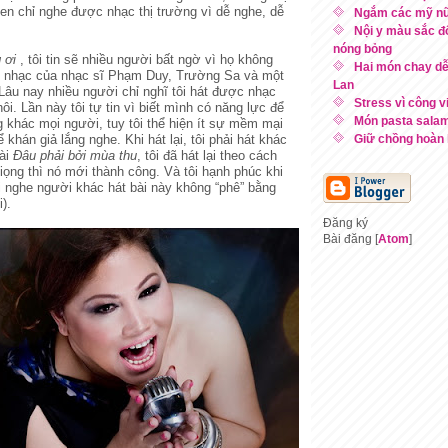
een chỉ nghe được nhạc thị trường vì dễ nghe, dễ
Ngắm các mỹ nữ
Nội y màu sắc đ
nóng bỏng
 ơi
, tôi tin sẽ nhiều người bất ngờ vì họ không
Hai món chay d
c nhạc của nhạc sĩ Phạm Duy, Trường Sa và một
Lan
Lâu nay nhiều người chỉ nghĩ tôi hát được nhạc
Stress vì công v
. Lần này tôi tự tin vì biết mình có năng lực để
Món pasta salam
g khác mọi người, tuy tôi thể hiện ít sự mềm mại
khán giả lắng nghe. Khi hát lại, tôi phải hát khác
Giữ chồng hoàn 
bài
Đâu phải bởi mùa thu
, tôi đã hát lại theo cách
ọng thì nó mới thành công. Và tôi hạnh phúc khi
i nghe người khác hát bài này không “phê” bằng
).
Đăng ký
Bài đăng [
Atom
]