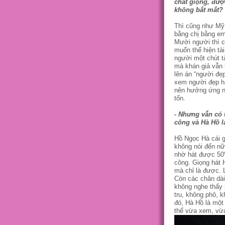
chất giọng, đượ
không bắt mắt?
Thì cũng như Mỹ 
bằng chị bằng em.
Mười người thì c
muốn thể hiện tà
người một chút tà
mà khán giả vẫn 
lên án “người đẹp
xem người đẹp há
nên hưởng ứng n
tốn.
- Nhưng vẫn có 
công và Hà Hồ l
Hồ Ngọc Hà cái g
không nói đến nữ
nhờ hát được 50%
công. Giọng hát 
mà chỉ là được. L
Còn các chân dài
không nghe thấy h
tru, không phô, k
đó, Hà Hồ là một
thể vừa xem, vừa