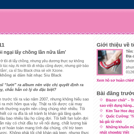
11
Giới thiệu về t
Tên:
ôi ngại lấy chồng lần nữa lắm'
Địa 
trở tôi đi lấy chồng, nhưng yêu đương thực sự không
Viet
ôi lúc này. Ai mời tôi đi nhậu cũng được, nhưng giờ bảo
phun
 lắm’, ca sĩ Siu Black chia sẻ với Xzone.
0126
không ai dám hát nhạc Siu Black
Xem hồ sơ hoàn chỉnh
a sĩ “lười” ra album nên việc chị quyết định ra
y, chắc hẳn có lý do đặc biệt?
Bài đăng trướ
m trước tôi ra vào năm 2007, nhưng không hiểu sao
Blazer chói” – T
ra mới hôm qua vậy. Thật ra tôi được cái may
sao việt đụng hàng..
ình thường xuyên nên công chúng nhớ nhiều. Tôi
Kim Tae Hee đẹp
hiết cứ ra đĩa là sẽ tránh bị khán giả lãng quên.
Quốc Cường: 'Tô
 lâu bao nhiêu lâu họ cũng đợi. Tôi biết fan luôn đợi
bà già từ nhỏ
ần này có chút đầu tư về nội dung, chất lượng bài
Những khuôn mặ
g ơi
hoàn toàn mang tính đại chúng, chỉ trừ teen
ược. Không phải tôi chê khán giả teen, nhưng thực
nhất showbiz Việt