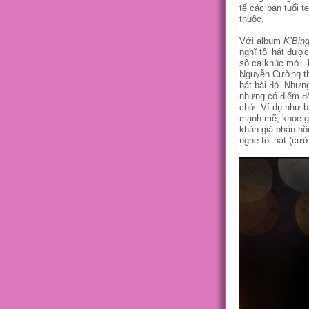
tế các bạn tuổi t
thuộc.
Với album
K’Bing
nghĩ tôi hát đượ
số ca khúc mới. 
Nguyễn Cường thôi
hát bài đó. Nhưn
nhưng có điểm để 
chứ. Ví dụ như 
mạnh mẽ, khoe gi
khán giả phản hồ
nghe tôi hát (cười