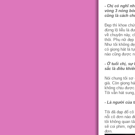
- Chị có nghĩ n
vòng 3 nóng bỏn
cũng là cách ch
Đẹp thì khoe chứ 
đừng lộ liễu là 
về chuyện này, 
thôi. Phụ nữ đẹp
Như tôi không đẹp
có giọng hát là t
nào cũng được nh
- Ở tuổi chị, s
sắc là điều khiế
Nói chung tôi sợ 
già. Còn giọng h
không chịu được. 
Tôi vẫn hát sung
- Là người của 
Tôi đã đạp đổ cô
nỗi cô đơn nào đ
tôi không quan t
sẽ coi phim, nghe
đơn.