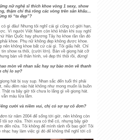
hững nữ nghệ sĩ thích khoe vòng 1 sexy, show
g, thậm chí thả rông các vòng trên sân khấu...
ứng tỏ “ta đẹp”?
có gì đâu! Nhưng tôi nghĩ cái gì cũng có giới hạn,
được. Vì người Việt Nam còn khó khăn khi suy nghĩ
chứ Hàn Quốc hay phương Tây họ khoe rần rần đó
 phải khoe. Phụ nữ không đẹp không được khoe.
 nên không khoe bất cứ cái gì. Tôi giấu hết. Chỉ
ự tin show ra thôi, (cười lớn). Bàn về giọng hát cỡ
ưng bàn về thân hình, vẻ đẹp thì thôi rồi, đừng!
ự hao mòn về nhan sắc hay sự bào mòn về thanh
n chị lo sợ?
giọng hát bị suy sụp. Nhan sắc đến tuổi thì phải
át, nếu đêm nào hát không như mong muốn là buồn
Thật ra bây giờ tôi chưa lo lắng gì về giọng hát.
, vẫn máu lửa lắm.
tiếng cười và niềm vui, chị có sợ sự cô đơn?
 đơn từ năm 2004 để sống tới giờ, nên không còn
ể tôi sợ nữa. Thời xưa có thể có, nhưng bây giờ
âm đến nữa. Tôi không để mình rảnh rỗi bao giờ! Tôi
 nhạc hay làm việc gì đó để không thể nghĩ tới cô