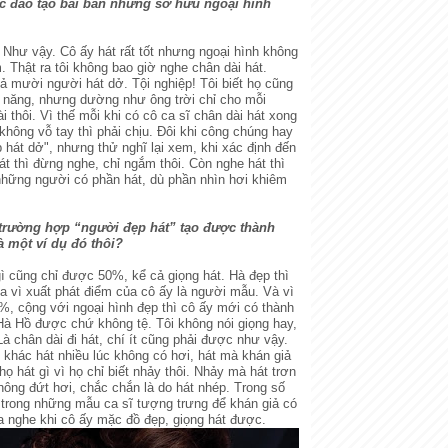
c đào tạo bài bản nhưng sở hữu ngoại hình
Như vậy. Cô ấy hát rất tốt nhưng ngoại hình không
 Thật ra tôi không bao giờ nghe chân dài hát.
ả mười người hát dở. Tội nghiệp! Tôi biết họ cũng
i năng, nhưng dường như ông trời chỉ cho mỗi
i thôi. Vì thế mỗi khi có cô ca sĩ chân dài hát xong
không vỗ tay thì phải chịu. Đôi khi công chúng hay
 hát dở", nhưng thử nghĩ lại xem, khi xác định đến
t thì đừng nghe, chỉ ngắm thôi. Còn nghe hát thì
hững người có phần hát, dù phần nhìn hơi khiêm
trường hợp “người đẹp hát” tạo được thành
à một ví dụ đó thôi?
ì cũng chỉ được 50%, kể cả giọng hát. Hà đẹp thì
a vì xuất phát điểm của cô ấy là người mẫu. Và vì
, cộng với ngoại hình đẹp thì cô ấy mới có thành
Hà Hồ được chứ không tệ. Tôi không nói giọng hay,
à chân dài đi hát, chí ít cũng phải được như vậy.
 khác hát nhiều lúc không có hơi, hát mà khán giả
ọ hát gì vì họ chỉ biết nhảy thôi. Nhảy mà hát trơn
hông đứt hơi, chắc chắn là do hát nhép. Trong số
 trong những mẫu ca sĩ tượng trưng để khán giả có
 nghe khi cô ấy mặc đồ đẹp, giọng hát được.