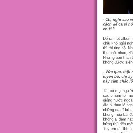
- Chị nghĩ sao 
cách để ca sĩ nó
chứ”?
Để ra một album,
chịu khó ngồi ng
thì tôi ủng hộ. 
thu phối nhạc, đ
Nhưng bản thân tô
không được siên
- Vừa qua, một 
tuyên bố, chị á
này cầm chắc lỗ
Tất cả mọi người
sau 5 năm tôi mớ
giống nước ngoài
đĩa bị thua lỗ ng
những ca sĩ bỏ ra
không mua bài đư
không ai dám hát
hứng thú đến mấ
“tuy em rất thích