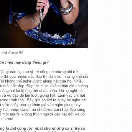
 chỉ được 50
 trẻ hiện nay đang thiếu gì?
Cái gì các bạn ca sĩ trẻ cũng có nhưng chỉ trừ
ê thì quá nhiều, sắc đẹp thì dư sức, nhưng khổ nỗi
Tôi không thể nghe được giọng hát của họ. Nhiều
có mỗi sắc đẹp. Đẹp tới mức khiến khán giả choáng
năng hát lại không thể chấp nhận. Đừng nghĩ có
h và vũ đạo để lấn lướt giọng hát. Làm vậy chỉ hát
ơng trình thôi. Bây giờ người ta quay lại nghe hát
át vừa nhảy nhưng khán giả vẫn nghe giọng hay
 ấy hát nhép. Ca sĩ mà chỉ được cái nhảy đẹp cũng
ó một người không thích người đẹp hát dở, va đó
 ai khác.
ng là bất công lớn nhất cho những ca sĩ trẻ có