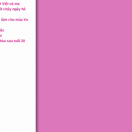
 Việt và mẹ
ốt cháy ngày hè
ễ làm cho mùa Vu
iệc
i
hảo sau tuổi 30