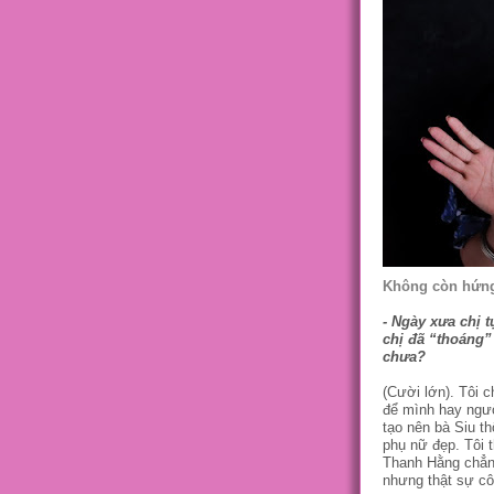
Không còn hứng
- Ngày xưa chị t
chị đã “thoáng”
chưa?
(Cười lớn). Tôi c
để mình hay ngườ
tạo nên bà Siu t
phụ nữ đẹp. Tôi 
Thanh Hằng chẳn
nhưng thật sự cô