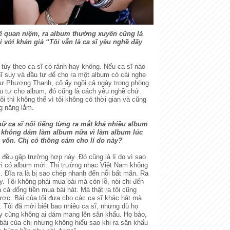
về quan niệm, ra album thường xuyên cũng là
i với khán giả “Tôi vẫn là ca sĩ yêu nghề đấy
 tùy theo ca sĩ có rảnh hay không. Nếu ca sĩ nào
hĩ suy và đầu tư để cho ra một album có cái nghe
Như Phương Thanh, cô ấy ngồi cả ngày trong phòng
ầu tư cho album, đó cũng là cách yêu nghề chứ.
i thì không thể vì tôi không có thời gian và cũng
g năng lắm.
nữ ca sĩ nổi tiếng từng ra mắt khá nhiều album
y không dám làm album nữa vì làm album lúc
 vốn. Chị có thông cảm cho lí do này?
 đều gặp trường hợp này. Đó cũng là lí do vì sao
i có album mới. Thị trường nhạc Việt Nam không
. Đĩa ra là bị sao chép nhanh đến nỗi bất mãn. Ra
ay. Tôi không phải mua bài mà còn lỗ, nói chi đến
 cả đống tiền mua bài hát. Mà thật ra tôi cũng
ợc. Bài của tôi đưa cho các ca sĩ khác hát mà
. Tôi đã mời biết bao nhiêu ca sĩ, nhưng dù họ
y cũng không ai dám mang lên sân khấu. Họ bảo,
 bài của chị nhưng không hiểu sao khi ra sân khấu