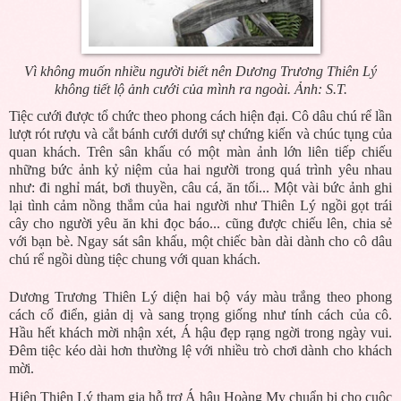
Vì không muốn nhiều người biết nên Dương Trương Thiên Lý
không
tiết lộ
ảnh cưới
của mình ra ngoài. Ảnh: S.T.
Tiệc cưới được tổ chức theo phong cách hiện đại. Cô dâu chú rể lần
lượt rót rượu và cắt bánh cưới dưới sự chứng kiến và chúc tụng của
quan khách. Trên sân khấu có một màn ảnh lớn liên tiếp chiếu
những bức ảnh kỷ niệm của hai người trong quá trình yêu nhau
như: đi nghỉ mát, bơi thuyền, câu cá, ăn tối... Một vài bức ảnh ghi
lại tình cảm nồng thắm của hai người như Thiên Lý ngồi gọt trái
cây cho người yêu ăn khi đọc báo... cũng được chiếu lên, chia sẻ
với bạn bè. Ngay sát sân khấu, một chiếc bàn dài dành cho cô dâu
chú rể ngồi dùng tiệc chung với quan khách.
Dương Trương Thiên Lý diện hai bộ váy màu trắng theo phong
cách cổ điển, giản dị và sang trọng giống như tính cách của cô.
Hầu hết khách mời nhận xét, Á hậu đẹp rạng ngời trong ngày vui.
Đêm tiệc kéo dài hơn thường lệ với nhiều trò chơi dành cho khách
mời.
Hiện Thiên Lý tham gia hỗ trợ Á hậu Hoàng My chuẩn bị cho cuộc