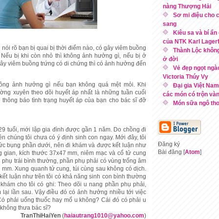
nàng Thượng Hải
Sơ mi điệu cho 
sang
Kiêu sa và bí ẩn
của NTK Karl Lagerf
nói rõ bạn bị quai bị thời điểm nào, có gây viêm buồng
Thành Lộc không
Nếu bị khi còn nhỏ thì không ảnh hưởng gì, nếu bị ở
ở đời
 gây viêm buồng trứng có di chứng thì có ảnh hưởng đến
Vẻ đẹp ngọt ngà
Victoria Thúy Vy
hông ảnh hưởng gì nếu bạn không quá mệt mỏi. Khi
Đại gia Việt Nam
ờng xuyên theo dõi huyết áp nhất là những tuần cuối
các món có trộn và
n thông báo tình trạng huyết áp của bạn cho bác sĩ đỡ
Món sữa ngô th
9 tuổi, mới lập gia đình được gần 1 năm. Do chồng đi
n chúng tôi chưa có ý định sinh con ngay. Mới đây, tôi
Đăng ký
tức bụng phần dưới, nên đi khám và được kết luận như
Bài đăng [
Atom
]
g gian, kích thước 37x47 mm, niêm mạc và cổ tử cung
 phụ trái bình thường, phần phụ phải có vùng trống âm
1 mm. Xung quanh tử cung, túi cùng sau không có dịch.
i kết luận như trên tôi có khả năng sinh con bình thường
khám cho tôi có ghi: Theo dõi u nang phần phụ phải,
lại lần sau. Vậy điều đó có ảnh hưởng nhiều tới việc
Có phải uống thuốc hay mổ u không? Cái đó có phải u
không thưa bác sĩ?
TranThiHaiYen
(
haiautrang1010@yahoo.com
)