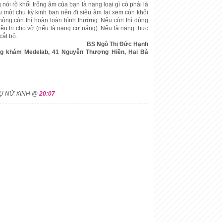
nói rõ khối trống âm của bạn là nang loại gì có phải là
 một chu kỳ kinh bạn nên đi siêu âm lại xem còn khối
ông còn thì hoàn toàn bình thường. Nếu còn thì dùng
điều trị cho vỡ (nếu là nang cơ năng). Nếu là nang thực
cắt bỏ.
BS Ngô Thị Đức Hạnh
g khám Medelab, 41 Nguyễn Thượng Hiền, Hai Bà
HỤ NỮ XINH @
20:07