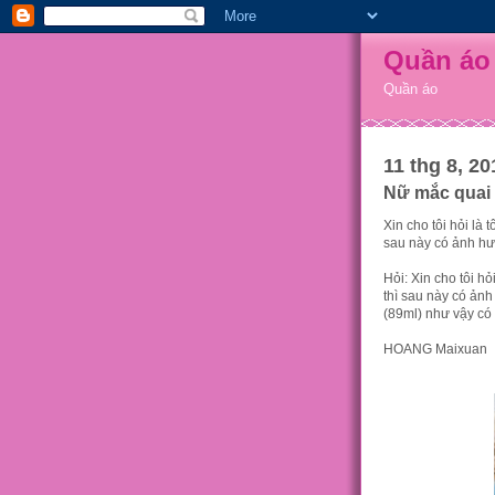
Quần áo
Quần áo
11 thg 8, 20
Nữ mắc quai 
Xin cho tôi hỏi là 
sau này có ảnh h
Hỏi: Xin cho tôi hỏ
thì sau này có ản
(89ml) như vậy có
HOANG Maixuan