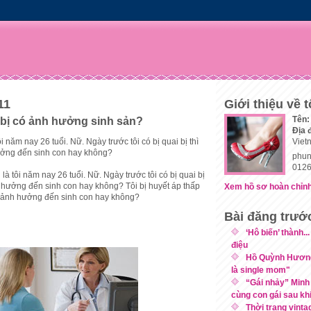
11
Giới thiệu về t
Tên:
bị có ảnh hưởng sinh sản?
Địa 
tôi năm nay 26 tuổi. Nữ. Ngày trước tôi có bị quai bị thì
Viet
ưởng đến sinh con hay không?
phun
0126
i là tôi năm nay 26 tuổi. Nữ. Ngày trước tôi có bị quai bị
h hưởng đến sinh con hay không? Tôi bị huyết áp thấp
Xem hồ sơ hoàn chỉnh
 ảnh hưởng đến sinh con hay không?
Bài đăng trướ
‘Hô biến’ thành..
điệu
Hồ Quỳnh Hương:
là single mom"
“Gái nhảy” Minh
cùng con gái sau khi.
Thời trang vint