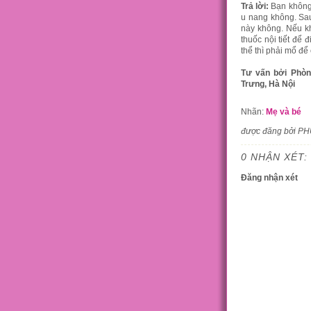
Trả lời:
Bạn không 
u nang không. Sau
này không. Nếu kh
thuốc nội tiết để 
thể thì phải mổ để 
Tư vấn bởi Phòn
Trưng, Hà Nội
Nhãn:
Mẹ và bé
được đăng bởi P
0 NHẬN XÉT:
Đăng nhận xét