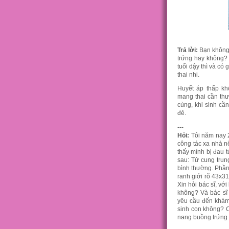
Trả lời:
Bạn không 
trứng hay không? 
tuổi dậy thì và có
thai nhi.
Huyết áp thấp k
mang thai cần thư
cùng, khi sinh cầ
đẻ.
---
Hỏi:
Tôi năm nay 2
công tác xa nhà nê
thấy mình bị đau 
sau: Tử cung trun
bình thường. Phần
ranh giới rõ 43x3
Xin hỏi bác sĩ, vớ
không? Và bác sĩ 
yêu cầu đến khám 
sinh con không? 
nang buồng trứng 