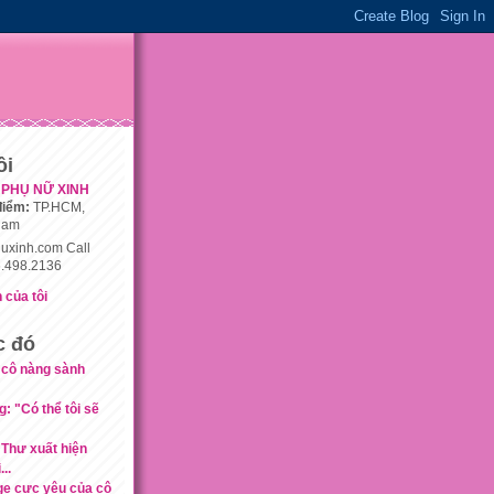
ôi
PHỤ NỮ XINH
điểm:
TP.HCM,
nam
uxinh.com Call
.498.2136
 của tôi
c đó
. cô nàng sành
 "Có thể tôi sẽ
 Thư xuất hiện
..
age cực yêu của cô