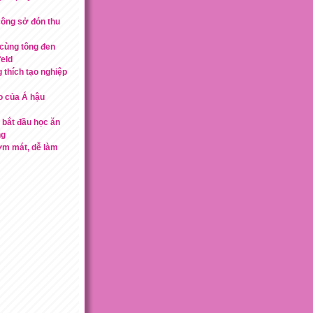
công sở đón thu
 cùng tông đen
eld
 thích tạo nghiệp
o của Á hậu
 bắt đầu học ăn
ng
ơm mát, dễ làm