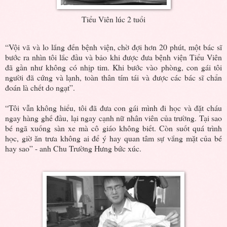
Tiểu Viên lúc 2 tuổi
“Vội vã và lo lắng đến bệnh viện, chờ đợi hơn 20 phút, một bác sĩ
bước ra nhìn tôi lắc đầu và bảo khi được đưa bệnh viện Tiểu Viên
đã gần như không có nhịp tim. Khi bước vào phòng, con gái tôi
người đã cứng và lạnh, toàn thân tím tái và được các bác sĩ chẩn
đoán là chết do ngạt”.
“Tôi vẫn không hiểu, tôi đã đưa con gái mình đi học và đặt cháu
ngay hàng ghế đầu, lại ngay cạnh nữ nhân viên của trường. Tại sao
bé ngã xuống sàn xe mà cô giáo không biết. Còn suốt quá trình
học, giờ ăn trưa không ai để ý hay quan tâm sự vắng mặt của bé
hay sao” - anh Chu Trường Hưng bức xúc.