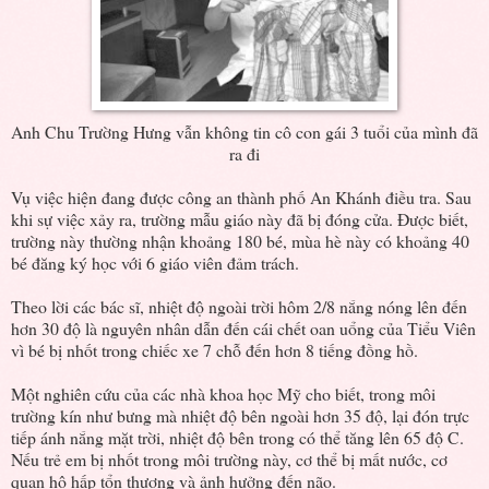
Anh Chu Trường Hưng vẫn không tin cô con gái 3 tuổi của mình đã
ra đi
Vụ việc hiện đang được công an thành phố An Khánh điều tra. Sau
khi sự việc xảy ra, trường mẫu giáo này đã bị đóng cửa. Được biết,
trường này thường nhận khoảng 180 bé, mùa hè này có khoảng 40
bé đăng ký học với 6 giáo viên đảm trách.
Theo lời các bác sĩ, nhiệt độ ngoài trời hôm 2/8 nắng nóng lên đến
hơn 30 độ là nguyên nhân dẫn đến cái chết oan uổng của Tiểu Viên
vì bé bị nhốt trong chiếc xe 7 chỗ đến hơn 8 tiếng đồng hồ.
Một nghiên cứu của các nhà khoa học Mỹ cho biết, trong môi
trường kín như bưng mà nhiệt độ bên ngoài hơn 35 độ, lại đón trực
tiếp ánh nắng mặt trời, nhiệt độ bên trong có thể tăng lên 65 độ C.
Nếu trẻ em bị nhốt trong môi trường này, cơ thể bị mất nước, cơ
quan hô hấp tổn thương và ảnh hưởng đến não.