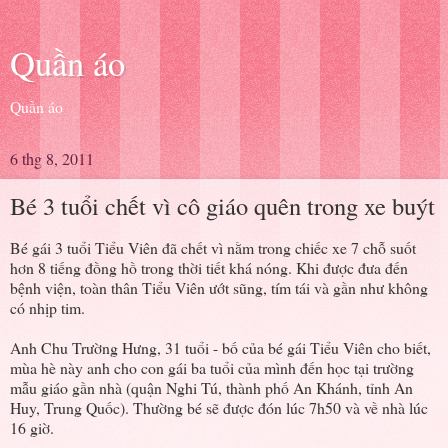
Quần áo
Quần áo
6 thg 8, 2011
Bé 3 tuổi chết vì cô giáo quên trong xe buýt
Bé gái 3 tuổi Tiểu Viên đã chết vì nằm trong chiếc xe 7 chỗ suốt
hơn 8 tiếng đồng hồ trong thời tiết khá nóng. Khi được đưa đến
bệnh viện, toàn thân Tiểu Viên ướt sũng, tím tái và gần như không
có nhịp tim.
Anh Chu Trường Hưng, 31 tuổi - bố của bé gái Tiểu Viên cho biết,
mùa hè này anh cho con gái ba tuổi của mình đến học tại trường
mẫu giáo gần nhà (quận Nghi Tú, thành phố An Khánh, tỉnh An
Huy, Trung Quốc). Thường bé sẽ được đón lúc 7h50 và về nhà lúc
16 giờ.