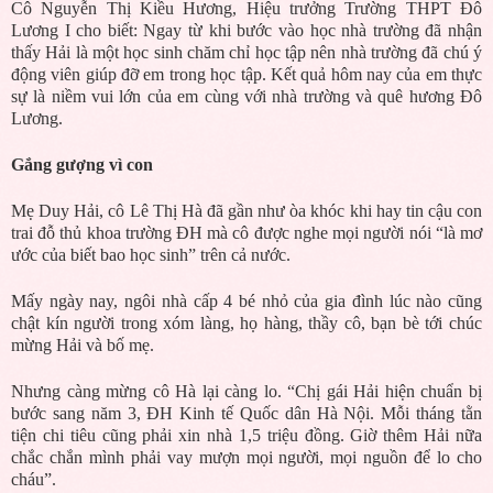
Cô Nguyễn Thị Kiều Hương, Hiệu trưởng Trường THPT Đô
Lương I cho biết: Ngay từ khi bước vào học nhà trường đã nhận
thấy Hải là một học sinh chăm chỉ học tập nên nhà trường đã chú ý
động viên giúp đỡ em trong học tập. Kết quả hôm nay của em thực
sự là niềm vui lớn của em cùng với nhà trường và quê hương Đô
Lương.
Gắng gượng vì con
Mẹ Duy Hải, cô Lê Thị Hà đã gần như òa khóc khi hay tin cậu con
trai đỗ thủ khoa trường ĐH mà cô được nghe mọi người nói “là mơ
ước của biết bao học sinh” trên cả nước.
Mấy ngày nay, ngôi nhà cấp 4 bé nhỏ của gia đình lúc nào cũng
chật kín người trong xóm làng, họ hàng, thầy cô, bạn bè tới chúc
mừng Hải và bố mẹ.
Nhưng càng mừng cô Hà lại càng lo. “Chị gái Hải hiện chuẩn bị
bước sang năm 3, ĐH Kinh tế Quốc dân Hà Nội. Mỗi tháng tằn
tiện chi tiêu cũng phải xin nhà 1,5 triệu đồng. Giờ thêm Hải nữa
chắc chắn mình phải vay mượn mọi người, mọi nguồn để lo cho
cháu”.