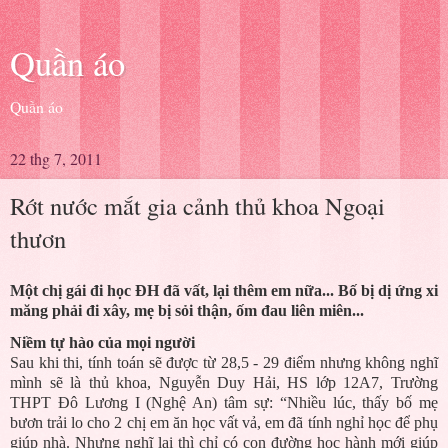
Quần áo
Quần áo
22 thg 7, 2011
Rớt nước mắt gia cảnh thủ khoa Ngoại
thươn
Một chị gái đi học ĐH đã vất, lại thêm em nữa... Bố bị dị ứng xi
măng phải đi xây, mẹ bị sỏi thận, ốm đau liên miên...
Niềm tự hào của mọi người
Sau khi thi, tính toán sẽ được từ 28,5 - 29 điểm nhưng không nghĩ
mình sẽ là thủ khoa, Nguyễn Duy Hải, HS lớp 12A7, Trường
THPT Đô Lương I (Nghệ An) tâm sự: “Nhiều lúc, thấy bố mẹ
bươn trải lo cho 2 chị em ăn học vất vả, em đã tính nghỉ học để phụ
giúp nhà. Nhưng nghĩ lại thì chỉ có con đường học hành mới giúp