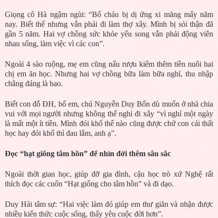
Giọng cô Hà ngậm ngùi: “Bố cháu bị dị ứng xi măng mấy năm
nay. Biết thế nhưng vẫn phải đi làm thợ xây. Mình bị sỏi thận đã
gần 5 năm. Hai vợ chồng sức khỏe yếu song vẫn phải động viên
nhau sống, làm việc vì các con”.
Ngoài 4 sào ruộng, mẹ em cũng nấu rượu kiếm thêm tiền nuôi hai
chị em ăn học. Nhưng hai vợ chồng bữa làm bữa nghỉ, thu nhập
chẳng đáng là bao.
Biết con đỗ ĐH, bố em, chú Nguyễn Duy Bốn dù muốn ở nhà chia
vui với mọi người nhưng không thể nghỉ đi xây “vì nghỉ một ngày
là mất một ít tiền. Mình đói khổ thế nào cũng được chứ con cái thất
học hay đói khổ thì đau lắm, anh ạ”.
Đọc “hạt giống tâm hồn” để nhìn đời thêm sâu sắc
Ngoài thời gian học, giúp đỡ gia đình, cậu học trò xứ Nghệ rất
thích đọc các cuốn “Hạt giống cho tâm hồn” và đi dạo.
Duy Hải tâm sự: “Hai việc làm đó giúp em thư giãn và nhận được
nhiều kiến thức cuộc sống, thấy yêu cuộc đời hơn”.