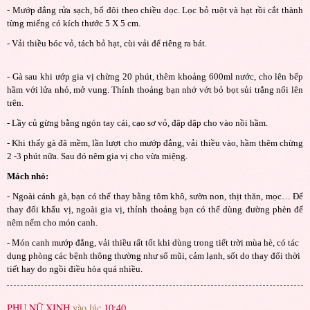
- Mướp đắng rửa sạch, bổ đôi theo chiều dọc. Lọc bỏ ruột và hạt rồi cắt thành
từng miếng có kích thước 5 X 5 cm.
- Vải thiều bóc vỏ, tách bỏ hạt, cùi vải để riêng ra bát.
- Gà sau khi ướp gia vị chừng 20 phút, thêm khoảng 600ml nước, cho lên bếp
hầm với lửa nhỏ, mở vung. Thỉnh thoảng bạn nhớ vớt bỏ bọt sủi trắng nổi lên
trên.
- Lầy củ gừng bằng ngón tay cái, cạo sơ vỏ, đập dập cho vào nồi hầm.
- Khi thấy gà đã mềm, lần lượt cho mướp đắng, vải thiều vào, hầm thêm chừng
2 -3 phút nữa. Sau đó nêm gia vị cho vừa miệng.
Mách nhỏ:
- Ngoài cánh gà, bạn có thể thay bằng tôm khô, sườn non, thịt thăn, mọc… Để
thay đổi khẩu vị, ngoài gia vị, thỉnh thoảng bạn có thể dùng đường phèn để
nêm nếm cho món canh.
- Món canh mướp đắng, vải thiều rất tốt khi dùng trong tiết trời mùa hè, có tác
dụng phòng các bệnh thông thường như sổ mũi, cảm lạnh, sốt do thay đổi thời
tiết hay do ngồi điều hòa quá nhiều.
PHỤ NỮ XINH
vào lúc
10:40