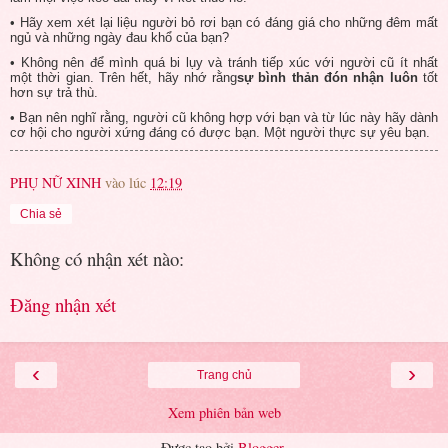
• Hãy xem xét lại liệu người bỏ rơi bạn có đáng giá cho những đêm mất
ngủ và những ngày đau khổ của bạn?
• Không nên để mình quá bi lụy và tránh tiếp xúc với người cũ ít nhất
một thời gian. Trên hết, hãy nhớ rằng
sự bình thản đón nhận luôn
tốt
hơn sự trả thù.
• Bạn nên nghĩ rằng, người cũ không hợp với bạn và từ lúc này hãy dành
cơ hội cho người xứng đáng có được bạn. Một người thực sự yêu bạn.
PHỤ NỮ XINH
vào lúc
12:19
Chia sẻ
Không có nhận xét nào:
Đăng nhận xét
‹
›
Trang chủ
Xem phiên bản web
Được tạo bởi
Blogger
.