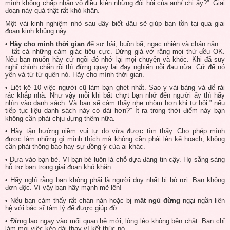
mình không chấp nhận vô điều kiện những đòi hỏi của anh/ chị ấy?”. Giai
đoạn này quả thật rất khó khăn.
Một vài kinh nghiệm nhỏ sau đây biết đâu sẽ giúp bạn tồn tại qua giai
đoạn kinh khủng này:
•
Hãy cho mình thời gian
để sợ hãi, buồn bã, ngạc nhiên và chán nản…
– tất cả những cảm giác tiêu cực. Đừng giả vờ rằng mọi thứ đều OK.
Nếu bạn muốn hãy cứ ngồi đó nhớ lại mọi chuyện và khóc. Khi đã suy
nghĩ chính chắn rồi thì đừng quay lại đay nghiến nỗi đau nữa. Cứ để nó
yên và từ từ quên nó. Hãy cho mình thời gian.
• Liệt kê 10 việc người cũ làm bạn ghét nhất. Sao y vài bảng và để rải
rác khắp nhà. Như vậy mỗi khi bất chợt bạn nhớ đến người ấy thì hãy
nhìn vào danh sách. Và bạn sẽ cảm thấy nhẹ nhõm hơn khi tự hỏi:” nếu
tiếp tục liệu danh sách này có dài hơn?” Ít ra trong thời điểm này bạn
không cần phải chịu đựng thêm nữa.
• Hãy tận hưởng niềm vui tự do vừa được tìm thấy. Cho phép mình
được làm những gì mình thích mà không cần phải lên kế hoạch, không
cần phải thông báo hay sự đồng ý của ai khác.
• Dựa vào bạn bè. Vì bạn bè luôn là chỗ dựa đáng tin cậy. Họ sẵng sàng
hỗ trợ bạn trong giai đoạn khó khăn.
• Hãy nghĩ rằng bạn không phải là người duy nhất bị bỏ rơi. Bạn không
đơn độc. Vì vậy bạn hãy mạnh mẽ lên!
• Nếu bạn cảm thấy rất chán nản hoặc bị
mất ngủ đừng
ngại ngần liên
hệ với bác sĩ tâm lý để được giúp đỡ.
• Đừng lao ngay vào mối quan hệ mới, lỏng lẻo không bền chặt. Bạn chỉ
làm mọi việc kéo dài thay vì kết thúc nó.