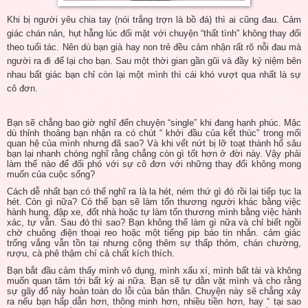
Khi bị người yêu chia tay (nói trắng trợn là bồ đá) thì ai cũng đau. Cảm
giác chán nản, hụt hẫng lúc đối mặt với chuyện “thất tình” không thay đổi
theo tuổi tác. Nên dù bạn già hay non trẻ đều cảm nhận rất rõ nỗi đau mà
người ra đi để lại cho bạn. Sau một thời gian gần gũi và đầy kỷ niệm bên
nhau bất giác bạn chỉ còn lại một mình thì cái khó vượt qua nhất là sự
cô đơn.
Bạn sẽ chẳng bao giờ nghĩ đến chuyện “single” khi đang hạnh phúc. Mặc
dù thỉnh thoảng bạn nhận ra có chút “ khởi đầu của kết thúc” trong mối
quan hệ của mình nhưng đã sao? Và khi vết nứt bị lỡ toạt thành hố sâu
bạn lại nhanh chóng nghĩ rằng chẳng còn gì tốt hơn ở đời này. Vậy phải
làm thế nào để đối phó với sự cô đơn với những thay đổi không mong
muốn của cuộc sống?
Cách dễ nhất bạn có thể nghĩ ra là la hét, ném thứ gì đó rồi lại tiếp tục la
hét. Còn gì nữa? Có thể bạn sẽ làm tổn thương người khác bằng việc
hành hung, đập xe, đốt nhà hoặc tự làm tổn thương mình bằng việc hành
xác, tự vẫn. Sau đó thì sao? Bạn không thể làm gì nữa và chỉ biết ngồi
chờ chuông điện thoại reo hoặc một tiếng pip báo tin nhắn. cảm giác
trống vắng vẫn tồn tại nhưng cộng thêm sự thấp thỏm, chán chường,
rượu, cà phê thậm chí cả chất kích thích.
Bạn bắt đầu cảm thấy mình vô dụng, mình xấu xí, mình bất tài và không
muốn quan tâm tới bất kỳ ai nữa. Bạn sẽ tự dằn vặt mình và cho rằng
sự gãy đổ này hoàn toàn do lỗi của bản thân. Chuyện này sẽ chẳng xảy
ra nếu bạn hấp dẫn hơn, thông minh hơn, nhiều tiền hơn, hay “ tại sao