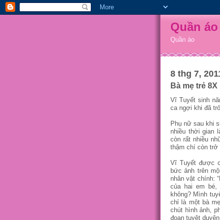
Quần áo
Quần áo
8 thg 7, 201
Bà mẹ trẻ 8X 
Vĩ Tuyết sinh n
ca ngợi khi đã t
Phụ nữ sau khi s
nhiều thời gian
còn rất nhiều nh
thậm chí còn trở
Vĩ Tuyết được 
bức ảnh trên một
nhân vật chính: 
của hai em bé, 
không? Mình tuy
chỉ là một bà mẹ
chút hình ảnh, 
đoạn tuyệt duyên 