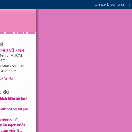
ôi
PHỤ NỮ XINH
điểm:
TP.HCM,
nam
uxinh.com Call
.498.2136
 của tôi
c đó
hích biến bể bơi
Nữ hoàng thị phi
là nhờ đâu?
ây ăn ngon khỏe
 cầm viên Sài