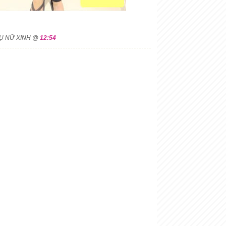
HỤ NỮ XINH @
12:54