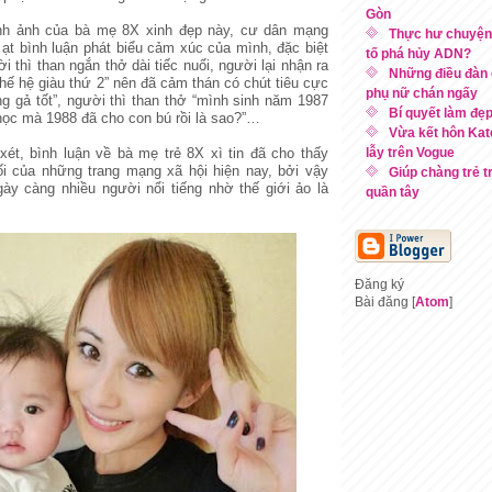
Gòn
nh ảnh của bà mẹ 8X xinh đẹp này, cư dân mạng
Thực hư chuyện 
ạt bình luận phát biểu cảm xúc của mình, đặc biệt
tố phá hủy ADN?
i thì than ngắn thở dài tiếc nuối, người lại nhận ra
Những điều đàn 
thế hệ giàu thứ 2” nên đã cảm thán có chút tiêu cực
phụ nữ chán ngấy
ằng gả tốt”, người thì than thở “mình sinh năm 1987
Bí quyết làm đẹp
học mà 1988 đã cho con bú rồi là sao?”…
Vừa kết hôn Kate
ét, bình luận về bà mẹ trẻ 8X xì tin đã cho thấy
lẫy trên Vogue
i của những trang mạng xã hội hiện nay, bởi vậy
Giúp chàng trẻ t
gày càng nhiều người nổi tiếng nhờ thế giới ảo là
quần tây
Đăng ký
Bài đăng [
Atom
]