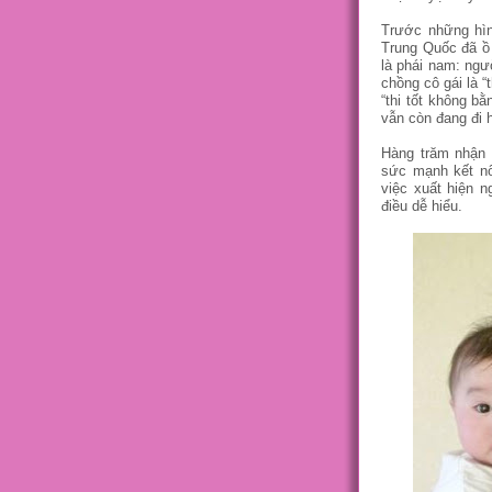
Trước những hì
Trung Quốc đã ồ 
là phái nam: ngườ
chồng cô gái là “
“thi tốt không b
vẫn còn đang đi 
Hàng trăm nhận x
sức mạnh kết nố
việc xuất hiện n
điều dễ hiểu.