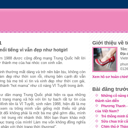
1
Giới thiệu về t
Tên:
nổi tiếng vì vẫn đẹp như hotgirl
Địa 
ăm 1988 được cộng đồng mạng Trung Quốc hết lời
Viet
rở thành mẹ của hai nhóc con xinh xắn.
phun
0126
inh thường mất dáng và trở nên bận bịu, không còn
 làm đẹp như thời son rỗi, nhưng bên cạnh đó vẫn
Xem hồ sơ hoàn chỉnh
ững bà mẹ trẻ xì tin và xinh đẹp như thời con gái,
 thành “hot mama” như cô nàng Vĩ Tuyết trong ảnh.
Bài đăng trướ
cư dân mạng Trung Quốc phát hiện ra qua những
Những cô nàng t
 trang mạng xã hội với lời tự bạch rất tự tin của
thành sàn diễn
“Mình tên là Vĩ Tuyết, sinh năm 1988, hiện đã là mẹ
Phương Thanh - 
xem ra trông mình vẫn giống một thiếu nữ phải
của Việt Nam?
ệt đối không phải là một bà mẹ ghê gớm đâu, mình
Trẻ thông minh 
 trẻ trung nhí nhảnh thôi. Mời bạn tham khảo một
Sữa chua trái c
phục trang của mình! Làm mẹ vốn không đồng nghĩa
phận với thời trang thời thượng!”.
Chim thú ở Thảo