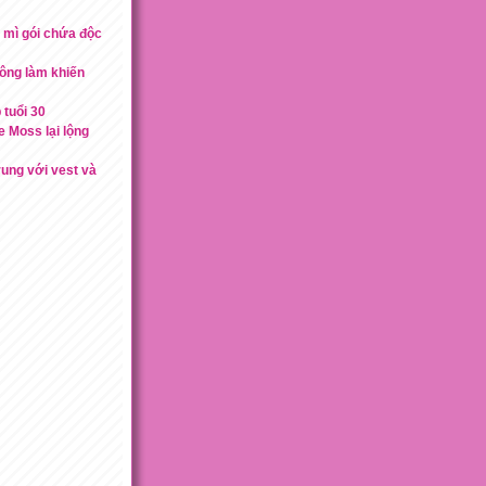
mì gói chứa độc
ông làm khiến
 tuổi 30
 Moss lại lộng
rung với vest và