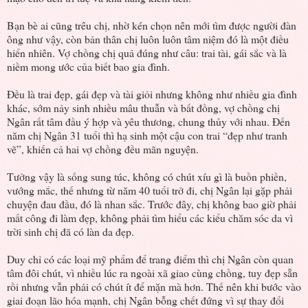
Bạn bè ai cũng trêu chị, nhờ kén chọn nên mới tìm được người đàn
ông như vậy, còn bản thân chị luôn luôn tâm niệm đó là một điều
hiển nhiên. Vợ chồng chị quả đúng như câu: trai tài, gái sắc và là
niềm mong ước của biết bao gia đình.
Đều là trai đẹp, gái đẹp và tài giỏi nhưng không như nhiều gia đình
khác, sớm nảy sinh nhiều mâu thuẫn và bất đồng, vợ chồng chị
Ngân rất tâm đầu ý hợp và yêu thương, chung thủy với nhau. Đến
năm chị Ngân 31 tuổi thì hạ sinh một cậu con trai “đẹp như tranh
vẽ”, khiến cả hai vợ chồng đều mãn nguyện.
Tưởng vậy là sống sung túc, không có chút xíu gì là buồn phiền,
vướng mắc, thế nhưng từ năm 40 tuổi trở đi, chị Ngân lại gặp phải
chuyện đau đầu, đó là nhan sắc. Trước đây, chị không bao giờ phải
mất công đi làm đẹp, không phải tìm hiểu các kiểu chăm sóc da vì
trời sinh chị đã có làn da đẹp.
Duy chỉ có các loại mỹ phẩm để trang điểm thì chị Ngân còn quan
tâm đôi chút, vì nhiều lúc ra ngoài xã giao cùng chồng, tuy đẹp sẵn
rồi nhưng vẫn phải có chút ít để mặn mà hơn. Thế nên khi bước vào
giai đoạn lão hóa mạnh, chị Ngân bỗng chết đứng vì sự thay đổi