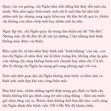
Quay vào soi gương, chị Ngân như chết đứng khi thấy đôi mắt của
mình. Nếu như ngày hôm trước mới chỉ là một khe hở nhỏ khi
nhắm mắt lại, nhưng sang ngày hôm nay thì khe hở đã quá to, khiến
chị không còn dám chớp mắt hay nhắm mắt lại nữa.
Ngay lập tức, chị Ngân quay lại trung tâm thẩm mỹ để “bắt đền”.
Nhưng mặc dù đã đến đó để sửa lại những 2 lần nhưng tình hình
không mấy được cải thiện.
Bên cạnh đó, từ khi nhìn thấy hình ảnh “kinh khủng” của mẹ, con
trai chị Ngân cứ nhìn thấy mẹ là khóc toáng lên, không chịu lại gần,
còn chồng chị cũng không buồn nói chuyện hay nhìn chị. Cứ tối
đến là chồng chị Ngân lại mang gối sang phòng ngủ với con.
Suốt một thời gian dài chị Ngân không dám bước ra khỏi nhà và
hình ảnh xinh đẹp khi xưa cũng biến mất.
Đau khổ hơn, chính những người thân trong gia đình xa lánh chị,
khiến không khí gia đình càng trở nên căng thẳng – điều mà trước
giờ chưa từng xảy ra. Buồn chán không biết làm thế nào, cuối cùng
chị Ngân đành đến bệnh viện 108 ở Hà Nội đã khám chữa.