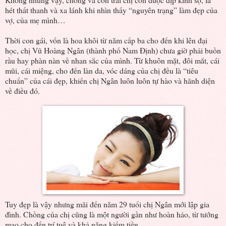
hét thất thanh và xa lánh khi nhìn thấy “nguyên trạng” làm đẹp của
vợ, của mẹ mình…
Thời con gái, vốn là hoa khôi từ năm cấp ba cho đến khi lên đại
học, chị Vũ Hoàng Ngân (thành phố Nam Định) chưa giờ phải buồn
rầu hay phàn nàn về nhan sắc của mình. Từ khuôn mặt, đôi mắt, cái
mũi, cái miệng, cho đến làn da, vóc dáng của chị đều là “tiêu
chuẩn” của cái đẹp, khiến chị Ngân luôn luôn tự hào và hãnh diện
về điều đó.
Tuy đẹp là vậy nhưng mãi đến năm 29 tuổi chị Ngân mới lập gia
đình. Chồng của chị cũng là một người gần như hoàn hảo, từ tướng
mạo cho đến trí tuệ và khả năng kiếm tiền.