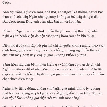
được.
Anh vội vàng gọi điện sang nhà nội, nhà ngoại và những người bạn
thân thiết của chị Ngân nhưng cũng không ai biết chị đang ở đâu.
Bất chợt, trong lòng anh cảm giác bất an và hối hận…
Phần chị Ngân, sau khi được phẫu thuật xong, chị thuê một nhà
nghỉ ở gần bệnh viện để tiện việc sáng hôm sau đến khám lại.
Điện thoại của chị sắp hết pin mà chị lại quên không mang theo sạc,
định bụng gọi điện thông báo cho chồng, nhưng nghĩ đến thái độ
của anh mấy hôm nay, chị lại giận, không buồn gọi nữa.
Sáng hôm sau đến bệnh viện kiểm tra và không có vấn đề gì, chị
Ngân ra bến xe để về nhà. Vừa mở cửa bước vào, hình ảnh đầu tiên
đập vào mắt là chồng chị đang ngủ gục trên bàn, trong tay vẫn nắm
chặt chiếc điện thoại.
Nghe thấy tiếng động, chồng chị Ngân giật mình tỉnh dậy, gương
mặt hốc hác, dáng vẻ phờ phạc và cất giọng đầy quan tâm: “Em đi
đâu vậy? Sao không gọi điện nói với anh một tiếng?”.