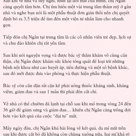
Sau khi về nhà và suy nghĩ, nhìn lại đôi mắt của mình, chị Ngân
càng quyết tâm hơn. Chị tìm hiểu một vài trung tâm thẩm mỹ ở gần
nhà và nghe bạn nói là một phẫu thuật đơn giản thôi nên chị quyết
định bỏ ra 3,5 triệu để tìm đến một viện tư nhân làm cho nhanh
gọn.
Tiếp đón chị Ngân tại trung tâm là các cô nhân viên trẻ đẹp, lịch sự
và chu đáo khiến chị rất yên tâm.
Sau khi nói nguyện vọng và được bác sỹ thăm khám vô cùng cẩn
thận, chị Ngân được khám sức khỏe tổng quát để loại trừ những
bệnh nội khoa như cao huyết áp, tiểu đường và một số bệnh khác,
sau đó mới được đưa vào phòng và thực hiện phẫu thuật.
Bác sỹ còn căn dặn rất cặn kẽ phải uống thuốc kháng sinh, kháng
viêm, giảm đau và sau 1 tuần thì phải đến cắt chỉ.
Về nhà có thể chườm đá lạnh tại chỗ sau khi mổ trong vòng 24 đến
36 giờ để giảm sưng và giảm đau… khiến chị Ngân càng trông đợi
hơn vào kết quả của cuộc “đại tu” mắt.
Mấy ngày đầu, chị Ngân khá hài lòng về kết quả, da mí mắt trên
sau khi được cắt bỏ đã không còn chùng xuống nữa, hai mí khá rõ