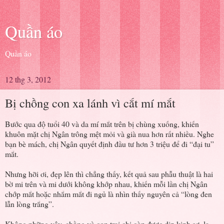
Quần áo
Quần áo
12 thg 3, 2012
Bị chồng con xa lánh vì cắt mí mắt
Bước qua độ tuổi 40 và da mí mắt trên bị chùng xuống, khiến
khuôn mặt chị Ngân trông mệt mỏi và già nua hơn rất nhiều. Nghe
bạn bè mách, chị Ngân quyết định đầu tư hơn 3 triệu để đi “đại tu”
mắt.
Nhưng hỡi ơi, đẹp lên thì chẳng thấy, kết quả sau phẫu thuật là hai
bờ mi trên và mi dưới không khớp nhau, khiến mỗi lần chị Ngân
chớp mắt hoặc nhắm mắt đi ngủ là nhìn thấy nguyên cả “lòng đen
lẫn lòng trắng”.
Không những vậy, chồng và con trai chị còn được dịp kinh sợ, la