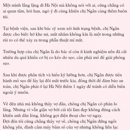
Một mình lẳng lặng đi Hà Nội mà không nói với ai, cũng chẳng có
ai quan tâm, hỏi han, ngỏ ý đi cùng khiến chị Ngân càng thêm buồn
tủi.
Tại bệnh viện, sau khi bác sỹ xem xét tình trạng bệnh, chị Ngân
được cho biết: hở khe mi, mắt nhắm không kín là một trong những
rủi ro có thể xảy ra trong phẫu thuật mí mắt.
Trường hợp của chị Ngân là do bác sĩ còn ít kinh nghiệm nên đã cắt
nhiều da quá khiến cơ bị co kéo do sẹo, cần phải mổ để giải phóng
sẹo.
Sau khi được phân tích và hiểu kỹ lưỡng hơn, chị Ngân được tiến
hành mổ sẹo để lấy lại đôi mắt trước kia, đồng thời để đảm bảo an
toàn, chị Ngân phải ở lại Hà Nội thêm 1 ngày để tránh có diễn biến
ngoài ý muốn.
Về đến nhà mà không thấy vợ đâu, chồng chị Ngân có phần lo
lắng. Nhưng vì vẫn giận vợ bởi cái tội làm đẹp không đúng cách
khiến anh dằn lòng, không gọi điện thoại cho vợ ngay.
Đợi đến tối cũng chẳng thấy vợ về, chồng chị Ngân đứng ngồi
không yên, đành cầm máy bấm số của vợ nhưng không liên lạc