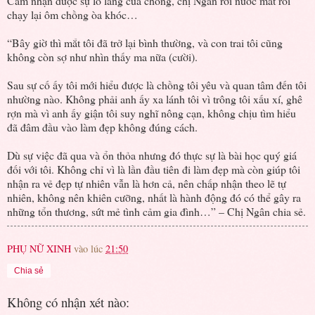
Cảm nhận được sự lo lắng của chồng, chị Ngân rơi nước mắt rồi
chạy lại ôm chồng òa khóc…
“Bây giờ thì mắt tôi đã trở lại bình thường, và con trai tôi cũng
không còn sợ như nhìn thấy ma nữa (cười).
Sau sự cố ấy tôi mới hiểu được là chồng tôi yêu và quan tâm đến tôi
nhường nào. Không phải anh ấy xa lánh tôi vì trông tôi xấu xí, ghê
rợn mà vì anh ấy giận tôi suy nghĩ nông cạn, không chịu tìm hiểu
đã đâm đầu vào làm đẹp không đúng cách.
Dù sự việc đã qua và ổn thỏa nhưng đó thực sự là bài học quý giá
đối với tôi. Không chỉ vì là lần đầu tiên đi làm đẹp mà còn giúp tôi
nhận ra vẻ đẹp tự nhiên vẫn là hơn cả, nên chấp nhận theo lẽ tự
nhiên, không nên khiên cưỡng, nhất là hành động đó có thể gây ra
những tổn thương, sứt mẻ tình cảm gia đình…” – Chị Ngân chia sẻ.
PHỤ NỮ XINH
vào lúc
21:50
Chia sẻ
Không có nhận xét nào: