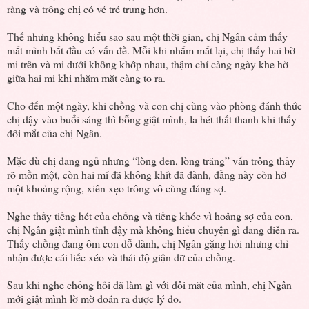
ràng và trông chị có vẻ trẻ trung hơn.
Thế nhưng không hiểu sao sau một thời gian, chị Ngân cảm thấy
mắt mình bắt đầu có vấn đề. Mỗi khi nhắm mắt lại, chị thấy hai bờ
mi trên và mi dưới không khớp nhau, thậm chí càng ngày khe hở
giữa hai mi khi nhắm mắt càng to ra.
Cho đến một ngày, khi chồng và con chị cùng vào phòng đánh thức
chị dậy vào buổi sáng thì bỗng giật mình, la hét thất thanh khi thấy
đôi mắt của chị Ngân.
Mặc dù chị đang ngủ nhưng “lòng đen, lòng trắng” vẫn trông thấy
rõ mồn một, còn hai mí đã không khít đã đành, đằng này còn hở
một khoảng rộng, xiên xẹo trông vô cùng đáng sợ.
Nghe thấy tiếng hét của chồng và tiếng khóc vì hoảng sợ của con,
chị Ngân giật mình tỉnh dậy mà không hiểu chuyện gì đang diễn ra.
Thấy chồng đang ôm con dỗ dành, chị Ngân gặng hỏi nhưng chỉ
nhận được cái liếc xéo và thái độ giận dữ của chồng.
Sau khi nghe chồng hỏi đã làm gì với đôi mắt của mình, chị Ngân
mới giật mình lờ mờ đoán ra được lý do.