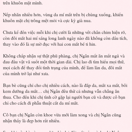
trên khuôn mặt mình.
Nếp nhăn nhiều hơn, vùng da mí mắt trên bị chùng xuống, khiến
khuôn mặt chị trông mệt mỏi và cực kỳ già nua.
Chưa kể đến việc mỗi khi chị cười là những vết chân chim hiện rõ,
còn đôi mắt hai mí sáng long lanh ngày nào đã không còn dấu tích,
thay vào đó là sự mờ đục với hai con mắt bé ti hin.
Không chấp nhận sự thật phũ phàng, chị Ngân mất ăn mất ngủ và
đau đầu vật vã suốt một thời gian dài. Chị lao đi tìm hiểu mọi thứ,
mọi cách để thay đổi tình trạng của mình, để làm làn da, đôi mắt
của mình trở lại như xưa.
Bạn bè cũng chỉ cho chị nhiều cách, nào là đắp da, mắt xa mắt, bôi
kem dưỡng da mắt… chị Ngân đều thử cả nhưng vẫn chẳng ăn
thua. Cho đến khi chị tình cờ gặp lại người bạn cũ và được cô bạn
chỉ cho cách đi phẫu thuật cắt da mí mắt.
Cô bạn chị Ngân còn khoe vừa mới làm xong và chị Ngân cũng
nhận thấy là đẹp hơn rất nhiều.