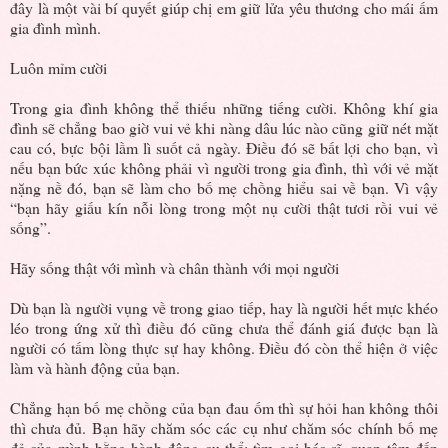
đây là một vài bí quyết giúp chị em giữ lửa yêu thương cho mái ấm
gia đình mình.
Luôn mỉm cười
Trong gia đình không thể thiếu những tiếng cười. Không khí gia
đình sẽ chẳng bao giờ vui vẻ khi nàng dâu lúc nào cũng giữ nét mặt
cau có, bực bội lầm lì suốt cả ngày. Điều đó sẽ bất lợi cho bạn, vì
nếu bạn bức xúc không phải vì người trong gia đình, thì với vẻ mặt
nặng nề đó, bạn sẽ làm cho bố mẹ chồng hiểu sai về bạn. Vì vậy
“bạn hãy giấu kín nỗi lòng trong một nụ cười thật tươi rồi vui vẻ
sống”.
Hãy sống thật với mình và chân thành với mọi người
Dù bạn là người vụng về trong giao tiếp, hay là người hết mực khéo
léo trong ứng xử thì điều đó cũng chưa thể đánh giá được bạn là
người có tấm lòng thực sự hay không. Điều đó còn thể hiện ở việc
làm và hành động của bạn.
Chẳng hạn bố mẹ chồng của bạn đau ốm thì sự hỏi han không thôi
thì chưa đủ. Bạn hãy chăm sóc các cụ như chăm sóc chính bố mẹ
đẻ của mình bằng hành động cụ thể: tìm gọi bác sĩ, quan tâm đến