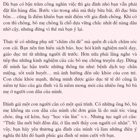
Dù bạn có bận trăm công nghìn việc thì gia đình nhỏ bạn vẫn phải
đặt lên hàng đầu. Bước vào trong nhà mà thấy bừa bãi, đồ đạc bừa
bộn… cũng là điểm khiến bạn mất điểm với gia đình chồng. Khi có
con thì chồng, bố mẹ chồng là chỗ dựa vững chắc nhất để nàng dâu
nhờ cậy, nhưng đừng vì thế mà bạn ỷ lại.
Thực tế có những phụ nữ “chăm chỉ đẻ” mà quên đi cách chăm sóc
con cái. Bạn nên tìm hiểu sách báo, học hỏi kinh nghiệm nuôi dạy,
giáo dục trẻ từ những người đi trước. Hơn nữa phải lắng nghe và
tiếp thu những kinh nghiệm của các bố mẹ chồng truyền dạy. Đừng
để mình lạc hậu trước những thông tin như: bệnh dịch tay chân
miệng, sốt xuất huyết… mà ảnh hưởng đến sức khỏe của con trẻ.
Con cháu khỏe mạnh, thông minh được giáo dục tử tế đó cũng là
niềm tự hào của gia đình và là niềm mong mỏi của nhiều ông bố bà
mẹ ở người con dâu của mình.
Đánh giá một con người cần có một quá trình. Có những ông bố, bà
mẹ không ưa con dâu của mình chỉ đơn giản là do mái tóc vàng
chóe, ứng xử kém, hay “học vấn lùn” v.v.. Nhưng tục ngữ có câu:
“Thức lâu mới biết đêm dài, ở lâu mới thấy con người có nhân”. Vì
vây, bạn hãy yêu thương gia đình của mình và làm những điều ý
nghĩa thì khi đó hạnh phúc gia đình sẽ mỉm cười với bạn.