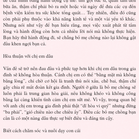
bữa ăn, thậm chí phải bỏ ra một hoặc vài ngày để đưa các cụ đến
bệnh viện kiểm tra sức khỏe tổng quát… Tuy nhiên, điều đó cũng
còn phải phụ thuộc vào khả năng kinh tế và một vài yếu tố khác.
Nhưng nói như vậy để bạn hiểu rằng, mọi việc xuất phát từ tấm
lòng và hành động còn hơn cả nhiều lời nói mà không thực hiện.
Bạn hãy thử hành động đi, sẽ chẳng bố mẹ chồng nào lại không gật
đầu khen ngợi bạn cả.
Hòa thuận với chị em dâu
Vấn đề sẽ trở nên đau đầu và phức tạp hơn khi chị em dâu trong gia
đình sẽ không hòa thuận. Cánh chị em có thể “bằng mặt mà không
bằng lòng”, chỉ chờ cơ hội là tranh thủ nói xấu, chê bai, thậm chí
gây chia rẽ mất đoàn kết gia đình. Người ở giữa là bố mẹ chồng sẽ
luôn phải là trung gian hòa giải, nếu không khéo và không công
bằng lại càng khiến tình cảm chị em sứt mẻ. Vì vậy, trong quan hệ
với anh chị em trong gia đình phải thật “dĩ hòa vi quý” nhưng đừng
“ba phải”, “gió chiều nào che chiều ấy”. Điều các bố mẹ chồng bạn
cần là có một nàng dâu thực sự biết điều và đáng tin cậy.
Biết cách chăm sóc và nuôi dạy con cái