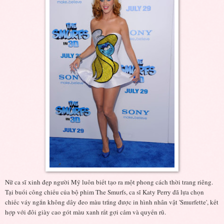
Nữ ca sĩ xinh đẹp người Mỹ luôn biết tạo ra một phong cách thời trang riêng.
Tại buổi công chiếu của bộ phim The Smurfs, ca sĩ Katy Perry đã lựa chọn
chiếc váy ngắn không dây đeo màu trắng được in hình nhân vật 'Smurfette', kết
hợp với đôi giày cao gót màu xanh rất gợi cảm và quyến rũ.