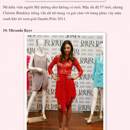
Nữ diễn viên người Mỹ dường như không có tuổi. Mặc dù đã 57 tuổi, nhưng
Christie Brinkley trông vẫn rất trẻ trung và gợi cảm với trang phục váy màu
xanh khi tới xem giải Guards Polo 2011.
10. Miranda Kerr