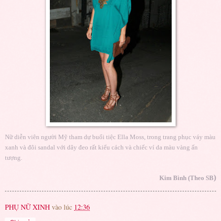
Nữ diễn viên người Mỹ tham dự buổi tiệc Ella Moss, trong trang phục váy màu
xanh và đôi sandal với dây đeo rất kiểu cách và chiếc ví da màu vàng ấn
tượng.
)
Kim Bình (Theo SB
PHỤ NỮ XINH
vào lúc
12:36