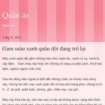
Quần áo
Quần áo
1 thg 8, 2011
Gam màu xanh quân đội đang trở lại
Màu xanh quân đội gồm những màu như xanh rêu, xanh cỏ úa, xanh lá
cây đậm... Gam màu này hợp với những cô nàng ưa phá cách, thích bụi
bặm, nghịch ngợm một chút.
Vào thu đông năm ngoái ta biết đến những chiếc áo khoác màu army
này, nhưng hè năm nay xanh quân đội sẽ bao phủ trang phục chúng ta từ
A - Z: áo pull, quần kaki, skinny, gile, chân váy, cao gót...
Màu này khá kén da, nên bạn nào có làn da không được sáng nên khéo
léo chọn cho mình nhé, còn cô nàng nào sở hữu làn da trắng hồng thì vô