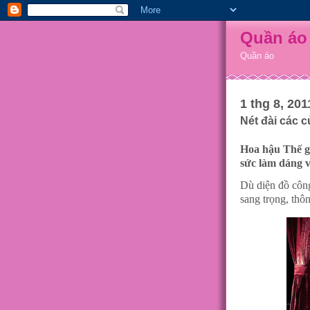
Quần áo
Quần áo
1 thg 8, 201
Nét đài các
Hoa hậu Thế gi
sức làm dáng v
Dù diện đồ công
sang trọng, thô