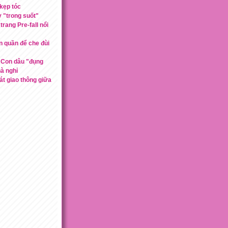
kẹp tóc
y "trong suốt"
trang Pre-fall nổi
n quần để che đùi
 Con dâu "đụng
à nghỉ
át giao thông giữa