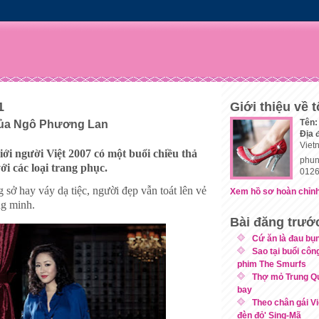
1
Giới thiệu về t
Tên:
 của Ngô Phương Lan
Địa 
Viet
ới người Việt 2007 có một buổi chiều thả
phun
ới các loại trang phục.
0126
 sở hay váy dạ tiệc, người đẹp vẫn toát lên vẻ
Xem hồ sơ hoàn chỉnh
ng minh.
Bài đăng trướ
Cứ ăn là đau bụn
Sao tại buổi côn
phim The Smurfs
Thợ mỏ Trung Q
bay
Theo chân gái V
đèn đỏ' Sing-Mã