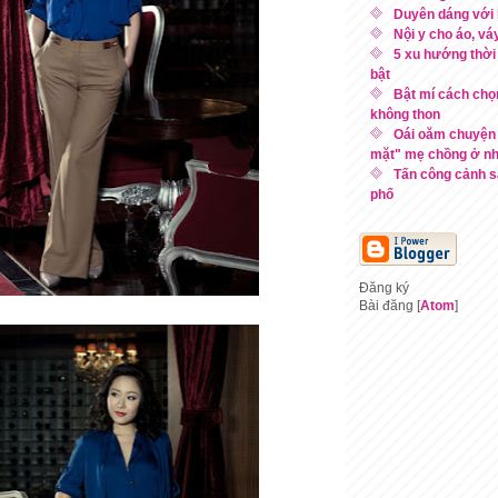
Duyên dáng với 
Nội y cho áo, vá
5 xu hướng thời 
bật
Bật mí cách chọ
không thon
Oái oăm chuyện
mặt" mẹ chồng ở nh
Tấn công cảnh s
phố
Đăng ký
Bài đăng [
Atom
]