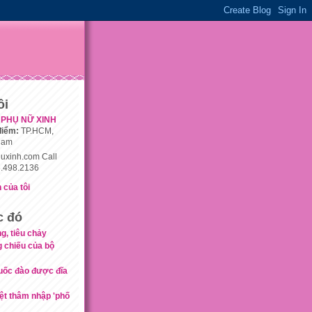
ôi
PHỤ NỮ XINH
điểm:
TP.HCM,
nam
uxinh.com Call
.498.2136
 của tôi
c đó
g, tiêu chảy
g chiếu của bộ
uốc đào được đĩa
iệt thâm nhập 'phố