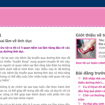
1
Giới thiệu về t
Tên:
ai lầm về tình dục
Địa 
ứu rút ra thì có 5 quan niệm sai lầm hàng đầu về các
Viet
ua đường tình dục.
phun
0126
 do tại sao các bệnh lây truyền qua đường tình dục rất
ì có nhiều “huyền thoại” xung quanh chuyện tế nhị này.
Xem hồ sơ hoàn chỉnh
ều người có quan niệm sai lầm rằng bản thân họ không
nh dưới bất kì hình thức nào. Điều này là rất không
Bài đăng trướ
 vì các bệnh lây truyền qua đường tình dục có khả năng
chúng có thể đẩy cuộc hôn nhân hoặc mối quan hệ của
Đột nhập nhà sa
y hiểm”.
thiên đường thời t...
Ca sĩ Hyun Ah d
những lý do chính tại sao bạn luôn cần thực hành tình
ao su có thể giúp đỡ trong vấn đề này, và duy trì chỉ có
đàn ông quá phản 
dục cũng có thể giúp bạn tránh được một phần lớn các
Chớ coi thường 
và giữ cho bạn khỏe mạnh.
trộm
Vụ thai phụ sin
ứu rút ra thì dưới đây là 5 quan niệm sai lầm hàng đầu