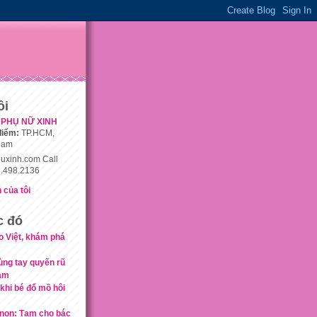
ôi
PHỤ NỮ XINH
điểm:
TP.HCM,
nam
uxinh.com Call
.498.2136
 của tôi
c đó
o Việt, khám phá
ùng tay quyến rũ
cảm
khi bé đổ mồ hôi
h non: Tạm cho bác