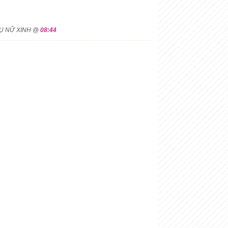
HỤ NỮ XINH @
08:44