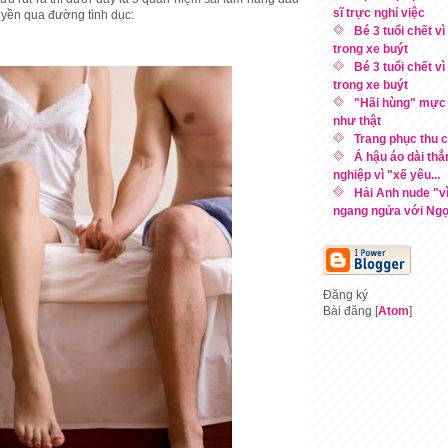
sĩ trực nghỉ việc
uyền qua đường tình dục:
Bé 3 tuổi chết v
trong xe buýt
Bé 3 tuổi chết v
trong xe buýt
"Hãi hùng" mực 
như thật
Trang phục thu 
Á hậu áo dài thẳ
nghiệp vì "xế yêu...
Hải Anh nude "vì
ngang ngửa với Ngọc
Đăng ký
Bài đăng [
Atom
]