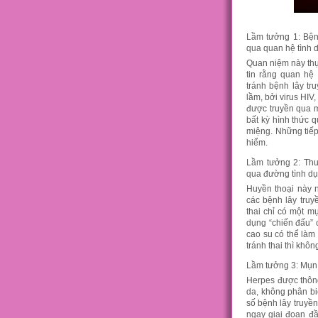
Lầm tưởng 1: Bện
qua quan hệ tình
Quan niệm này thự
tin rằng quan hệ
tránh bệnh lây tr
lầm, bởi virus HIV
được truyền qua m
bất kỳ hình thức 
miệng. Những tiếp
hiểm.
Lầm tưởng 2: Thu
qua đường tình d
Huyền thoại này n
các bệnh lây truy
thai chỉ có một mụ
dụng “chiến đấu” 
cao su có thể làm
tránh thai thì khôn
Lầm tưởng 3: Mụn r
Herpes được thông
da, không phân bi
số bệnh lây truyền
ngay giai đoạn đầ