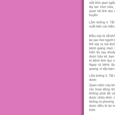
một thời gian ngắ
lây lan. Hơn nữa,
quan hệ tình dục
truyền.
Lầm tưởng 4. Tất
xuất hiện các triệ
Điều này là rất kh
tại sao mọi người 
thể xảy ra mà khô
bệnh giang mai).
hiển thị sau kho
được bảo vệ, bạn 
bị bệnh tình dục 
Ngay cả bệnh lậu
quang, vì vậy bạn 
Lầm tưởng 5. Tất 
được
Quan niệm này khô
các hoạt động tì
Không phải tất c
được chữa khỏi, 
không có phương p
được điều trị tại
toàn.