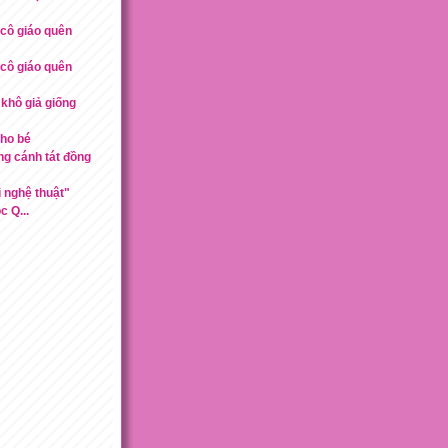
ì cô giáo quên
ì cô giáo quên
khô giả giống
cho bé
ng cánh tát đồng
 nghệ thuật"
 Q...