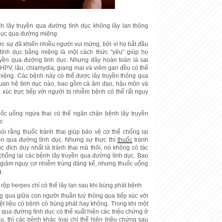
h lây truyền qua đường tình dục không lây lan thông
 dục qua đường miệng
c sự đã khiến nhiều người vui mừng, bởi vì họ bắt đầu
 tình dục bằng miệng là một cách thức “yêu” giúp họ
uyền qua đường tình dục. Nhưng đây hoàn toàn là sai
, HPV, lậu, chlamydia, giang mai và viêm gan đều có thể
iệng. Các bệnh này có thể được lây truyền thông qua
quan hệ tình dục nào, bao gồm cả âm đạo, hậu môn và
 xúc trực tiếp với người bị nhiễm bệnh có thể rất nguy
ốc uống ngừa thai có thể ngăn chặn bệnh lây truyền
ục
ói rằng thuốc tránh thai giúp bảo vệ cơ thể chống lại
ền qua đường tình dục. Nhưng sự thực thì
thuốc
tránh
c đích duy nhất là tránh thai mà thôi, nó không có tác
chống lại các bệnh lây truyền qua đường tình dục. Bao
 giảm nguy cơ nhiễm trùng đáng kể, nhưng thuốc uống
g.
ộp herpes chỉ có thể lây lan sau khi bùng phát bệnh
 qua giữa con người thuần tuý thông qua tiếp xúc với
ệt liệu có bệnh có bùng phát hay không. Trong khi một
 qua đường tình dục có thể xuất hiện các triệu chứng ở
u, thì các bệnh khác loại chỉ thể hiện triệu chứng sau