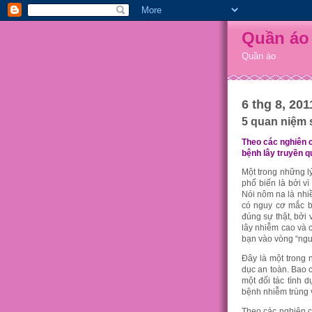
Quần áo
Quần áo
6 thg 8, 201
5 quan niệm s
Theo các nghiên c
bệnh lây truyền q
Một trong những lý
phổ biến là bởi v
Nói nôm na là nhi
có nguy cơ mắc bệ
đúng sự thật, bởi
lây nhiễm cao và 
bạn vào vòng “ngu
Đây là một trong 
dục an toàn. Bao c
một đối tác tình 
bệnh nhiễm trùng 
Theo các nghiên c