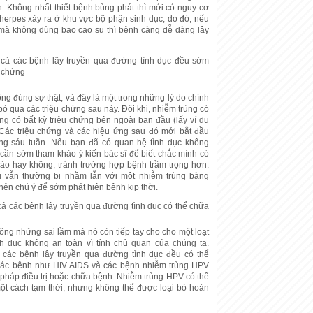
n. Không nhất thiết bệnh bùng phát thì mới có nguy cơ
 herpes xảy ra ở khu vực bộ phận sinh dục, do đó, nếu
 mà không dùng bao cao su thì bệnh càng dễ dàng lây
 cả các bệnh lây truyền qua đường tình dục đều sớm
u chứng
ông đúng sự thật, và đây là một trong những lý do chính
bỏ qua các triệu chứng sau này. Đôi khi, nhiễm trùng có
ng có bất kỳ triệu chứng bên ngoài ban đầu (lấy ví dụ
 Các triệu chứng và các hiệu ứng sau đó mới bắt đầu
ảng sáu tuần. Nếu bạn đã có quan hệ tình dục không
cần sớm tham khảo ý kiến bác sĩ để biết chắc mình có
nào hay không, tránh trường hợp bệnh trầm trọng hơn.
 vẫn thường bị nhầm lẫn với một nhiễm trùng bàng
nên chú ý để sớm phát hiện bệnh kịp thời.
cả các bệnh lây truyền qua đường tình dục có thể chữa
ng những sai lầm mà nó còn tiếp tay cho cho một loạt
nh dục không an toàn vì tính chủ quan của chúng ta.
ả các bệnh lây truyền qua đường tình dục đều có thể
các bệnh như HIV AIDS và các bệnh nhiễm trùng HPV
háp điều trị hoặc chữa bệnh. Nhiễm trùng HPV có thể
 một cách tạm thời, nhưng không thể được loại bỏ hoàn