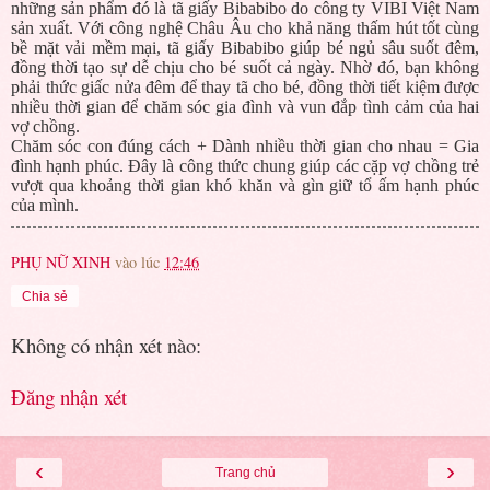
những sản phẩm đó là tã giấy Bibabibo do công ty VIBI Việt Nam
sản xuất. Với công nghệ Châu Âu cho khả năng thấm hút tốt cùng
bề mặt vải mềm mại, tã giấy Bibabibo giúp bé ngủ sâu suốt đêm,
đồng thời tạo sự dễ chịu cho bé suốt cả ngày. Nhờ đó, bạn không
phải thức giấc nửa đêm để thay tã cho bé, đồng thời tiết kiệm được
nhiều thời gian để chăm sóc gia đình và vun đắp tình cảm của hai
vợ chồng.
Chăm sóc con đúng cách + Dành nhiều thời gian cho nhau = Gia
đình hạnh phúc. Đây là công thức chung giúp các cặp vợ chồng trẻ
vượt qua khoảng thời gian khó khăn và gìn giữ tổ ấm hạnh phúc
của mình.
PHỤ NỮ XINH
vào lúc
12:46
Chia sẻ
Không có nhận xét nào:
Đăng nhận xét
‹
›
Trang chủ