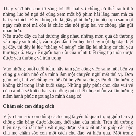
Thay vì ở bên con từ sáng tới tối, hai vợ chồng có thể tranh thủ
những lúc bé ngủ để cùng xem một bộ phim hài lãng mạn mà cả
hai yêu thích. Đây không chỉ là giây phút thư giãn hiệu quả sau một
ngày mệt mỏi mà còn là chiếc cầu nối giúp hai vợ chồng gần gũi
nhau hơn.
Nếu trước đây cả hai thường tặng nhau những món quà dễ thương
vào ngày sinh nhật, vào ngày đầu tiên hẹn hò hay một dịp đặc biệt
gì đấy, thì đây là lúc “chàng và nàng” cần lặp lại những cử chỉ yêu
thương đó. Hãy để người bạn đời của mình biết rằng họ luôn được
được yêu thương và trân trọng.
Vào những buổi cuối tuần, hãy tạm gác công việc sang một bên và
cùng gia đình nhỏ của mình làm một chuyến nghỉ mát thú vị. Đơn
giản hơn, hai vợ chồng có thể dắt bé yêu ra công viên để tận hưởng
không khí trong lành buổi sáng. Những giây phút chơi đùa vui vẻ
của cả nhà sẽ khiến hai vợ chồng quên hết nhọc nhằn và tận hưởng
niềm hạnh phúc ngọt ngào mình đang có.
Chăm sóc con đúng cách
Việc chăm sóc con đúng cách cũng là yếu tố quan trọng giúp hai vợ
chồng cân bằng được khoảng thời gian của mình. Trên thị trường
hiện nay, có rất nhiều vật dụng được sản xuất nhằm giúp các bậc
cha mẹ chăm sóc con một cách chu đáo và hiệu quả. Một trong