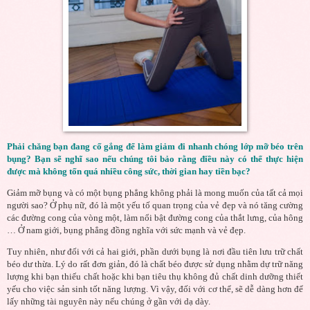
Phải chăng bạn đang cố gắng để làm giảm đi nhanh chóng lớp mỡ béo trên
bụng? Bạn sẽ nghĩ sao nếu chúng tôi bảo rằng điều này có thể thực hiện
được mà không tốn quá nhiều công sức, thời gian hay tiền bạc?
Giảm mỡ bụng và có một bụng phẳng không phải là mong muốn của tất cả mọi
người sao? Ở phụ nữ, đó là một yếu tố quan trọng của vẻ đẹp và nó tăng cường
các đường cong của vòng một, làm nổi bật đường cong của thắt lưng, của hông
… Ở nam giới, bụng phẳng đồng nghĩa với sức mạnh và vẻ đẹp.
Tuy nhiên, như đối với cả hai giới, phần dưới bụng là nơi đầu tiên lưu trữ chất
béo dư thừa. Lý do rất đơn giản, đó là chất béo được sử dụng nhằm dự trữ năng
lượng khi bạn thiếu chất hoặc khi bạn tiêu thụ không đủ chất dinh dưỡng thiết
yếu cho việc sản sinh tốt năng lượng. Vì vậy, đối với cơ thể, sẽ dễ dàng hơn để
lấy những tài nguyên này nếu chúng ở gần với dạ dày.