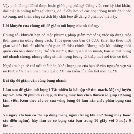
Vậy phải làm gì để có được hoặc giữ bụng phẳng? Công việc cực kỳ khó khăn,
đặc biệt là những trở ngại chung, đó là đầy hơi và các hoạt động tự nhiên ít các
cơ bụng, nói thêm rằng sự tích lũy chất béo dễ dàng ở phần cơ thể này.
Lời khuyên của chúng tôi để giảm mỡ bụng nhanh chóng.
Chúng tôi khuyên bạn có một phương pháp giảm mỡ bằng việc áp dụng một
thói quen ăn uống đúng cách. Thói quen của bạn đã được thiết lập theo thời
gian và đòi hỏi rất nhiều thời gian để điều chỉnh. Nhưng một khi những thói
quen của bạn được thay thế bởi những thói quen lành mạnh, bạn sẽ mất bụng
mỡ nhanh chóng, nhưng cũng sẽ mất trọng lượng từ khắp mọi nơi trên cơ thể.
Ngoài ra, bạn sẽ chỉ mất chất béo, khối lượng cơ của bạn sẽ vẫn nguyên vẹn và
nó thực sự là biện pháp hiệu quả được tìm kiếm của hầu hết mọi người.
Bài tập để giảm cân vùng bụng nhanh
Làm sao để giảm mỡ bụng? Tất nhiên là bài tập về tim mạch. Một sự luyện
tập với hơn 20 phút đi xe đạp, đi thang máy hay chèo thuyền sẽ giúp cơ bụng
làm việc. Kèm theo các cơ của vùng bụng để làm rắn chắc phần bụng của
bạn.
Và ngay khi bạn có thể áp dụng trong ngày (trong khi chờ thang máy hoặc
tàu điện ngầm), hãy làm co cơ bụng của bạn trong 10 giây với 5 hoặc 6
lần!…