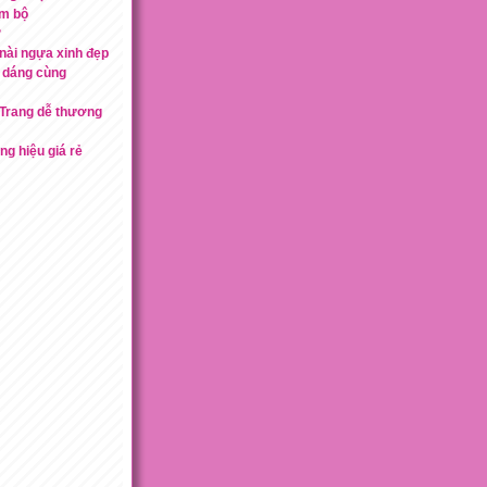
m bộ
?
nài ngựa xinh đẹp
 dáng cùng
 Trang dễ thương
ng hiệu giá rẻ