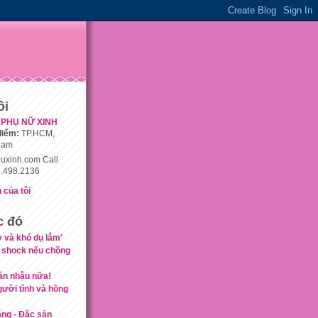
ôi
PHỤ NỮ XINH
điểm:
TP.HCM,
nam
uxinh.com Call
.498.2136
 của tôi
c đó
ỳ và khó dụ lắm'
 shock nếu chồng
 ăn nhậu nữa!
gười tình và hồng
ăng - Đặc sản