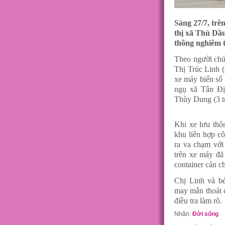
Sáng 27/7, trê
thị xã Thủ Dầu
thông nghiêm 
Theo người chứ
Thị Trúc Linh 
xe máy biển số
ngụ xã Tân Đị
Thùy Dung (3 tu
Khi xe lưu thô
khu liên hợp c
ra va chạm với
trên xe máy đã
container cán ch
Chị Linh và b
may mắn thoát 
điều tra làm rõ.
Nhãn:
Đời sống