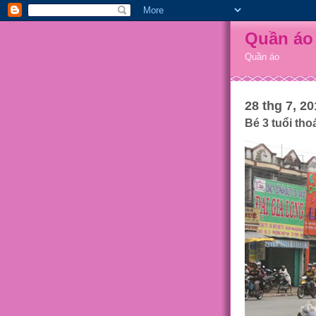
Quần áo
Quần áo
28 thg 7, 20
Bé 3 tuổi tho