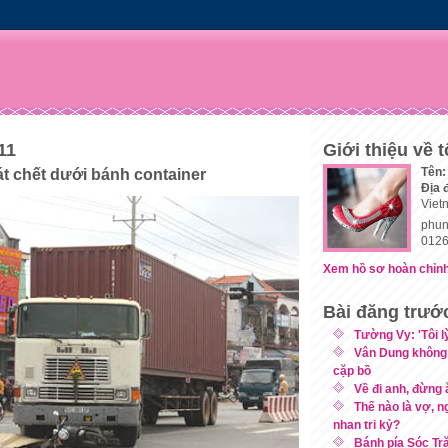
11
Giới thiệu về t
Tên:
át chết dưới bánh container
Địa 
Viet
phun
0126
Xem hồ sơ hoàn chỉnh
Bài đăng trướ
Tường Vy: 'Tôi l
Vân Dung không
cặp bồ
Về đi anh, đừng
Thế nào là vợ, n
nhan tri kỷ?
Bánh pía Sóc Tr