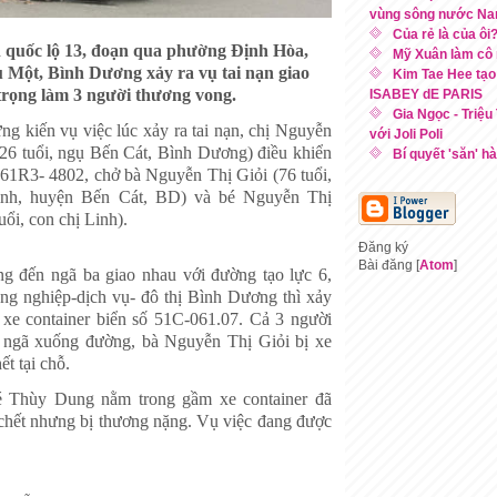
vùng sông nước Na
Của rẻ là của ôi
n quốc lộ 13, đoạn qua phường Định Hòa,
Mỹ Xuân làm cô 
 Một, Bình Dương xảy ra vụ tai nạn giao
Kim Tae Hee tạo
trọng làm 3 người thương vong.
ISABEY dE PARIS
Gia Ngọc - Triệu
ng kiến vụ việc lúc xảy ra
tai nạn, chị Nguyễn
với Joli Poli
(26 tuổi, ngụ Bến Cát, Bình Dương) điều khiển
Bí quyết 'săn' hà
 61R3- 4802, chở bà Nguyễn Thị Giỏi (76 tuổi,
nh, huyện Bến Cát, BD) và bé Nguyễn Thị
ổi, con chị Linh).
Đăng ký
Bài đăng [
Atom
]
ng đến ngã ba giao nhau với đường tạo lực 6,
ông nghiệp-dịch vụ- đô thị Bình Dương thì xảy
 xe container biển số 51C-061.07. Cả 3 người
 ngã xuống đường, bà Nguyễn Thị Giỏi bị xe
ết tại chỗ.
é Thùy Dung nằm trong gầm xe container đã
chết nhưng bị thương nặng. Vụ việc đang được