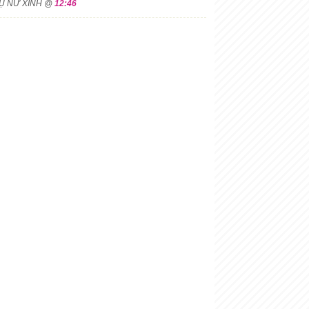
HỤ NỮ XINH @
12:46