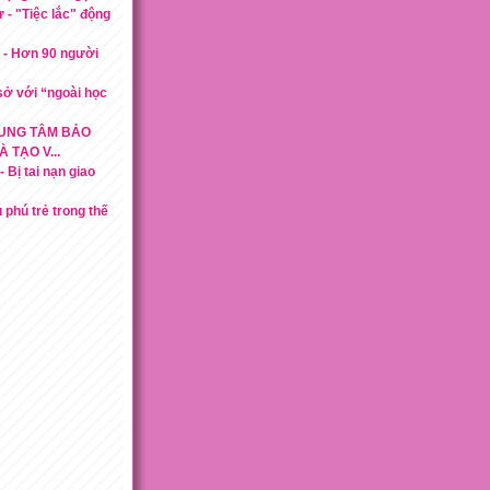
ự - "Tiệc lắc" động
n - Hơn 90 người
sở với “ngoài học
TRUNG TÂM BẢO
 TẠO V...
 Bị tai nạn giao
u phú trẻ trong thế