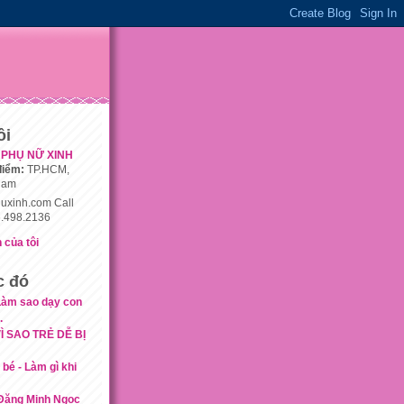
ôi
PHỤ NỮ XINH
điểm:
TP.HCM,
nam
uxinh.com Call
.498.2136
 của tôi
c đó
 Làm sao dạy con
.
VÌ SAO TRẺ DỄ BỊ
bé - Làm gì khi
 Đặng Minh Ngọc