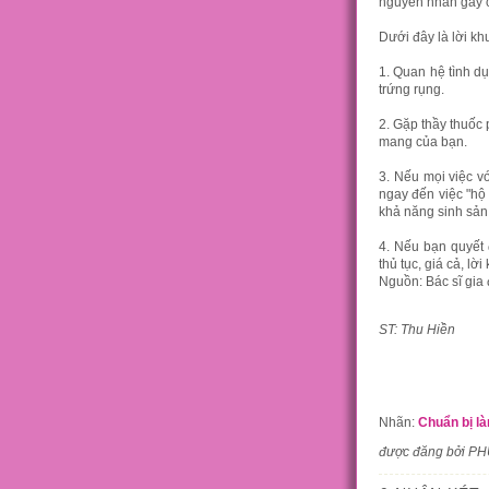
nguyên nhân gây cả
Dưới đây là lời k
1. Quan hệ tình d
trứng rụng.
2. Gặp thầy thuốc
mang của bạn.
3. Nếu mọi việc v
ngay đến việc "hộ
khả năng sinh sản
4. Nếu bạn quyết 
thủ tục, giá cả, l
Nguồn: Bác sĩ gia 
ST: Thu Hiền
Nhãn:
Chuẩn bị l
được đăng bởi P