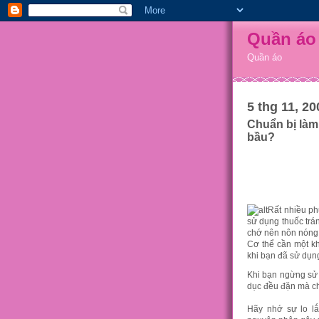
Quần áo
Quần áo
5 thg 11, 20
Chuẩn bị làm
bầu?
Rất nhiều p
sử dụng thuốc trá
chớ nên nôn nóng 
Cơ thể cần một kh
khi bạn đã sử dụng
Khi bạn ngừng sử d
dục đều đặn mà ch
Hãy nhớ sự lo lắ