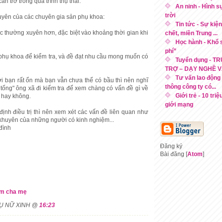
n trở trong quá trình thụ thai.
An ninh - Hình s
trời
huyên của các chuyên gia sản phụ khoa:
Tin tức - Sự kiệ
ục thường xuyên hơn, đặc biệt vào khoảng thời gian khi
chết, miền Trung ...
Học hành - Khổ 
phí”
 phụ khoa để kiểm tra, và đề đạt nhu cầu mong muốn có
Tuyển dụng - 
TRỢ – DẠY NGHỀ VÀ
Tư vấn lao động -
ới bạn rất ổn mà bạn vẫn chưa thể có bầu thì nên nghĩ
thông công ty có...
 tống" ông xã đi kiểm tra để xem chàng có vấn đề gì về
Giới trẻ - 10 triệ
 hay không.
giới mạng
định điều trị thì nên xem xét các vấn đề liên quan như
ời khuyên của những người có kinh nghiệm...
đình
Đăng ký
Bài đăng [
Atom
]
àm cha mẹ
HỤ NỮ XINH @
16:23