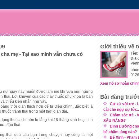
09
Giới thiệu về t
Tên:
 cha mẹ - Tại sao mình vẫn chưa có
Địa 
Viet
phun
0126
Xem hồ sơ hoàn chỉnh
hụ nữ ngày nay muốn được làm mẹ khi vừa mới ngừng
Bài đăng trướ
nh thai. Lời khuyên của các thầy thuốc phụ khoa là bạn
và thiếu kiên nhẫn như vậy.
Cư xử với trẻ -
oảng thời gian thích hợp để tự điều chỉnh, đặc biệt là
cái chế ngự sự tức..
 thuốc tránh thai trong một thời gian dài.
Chăm sóc trẻ - 
ụng thuốc, chỉ nên lo lắng khi 18 tháng sinh hoạt tình
SÂU RĂNG?
ưa đậu thai.
Dinh Dưỡng cho 
bé chậm tăng cân?
ng thái quá của bạn trong chuyện này cũng là một
Bé Xinh - Phạm